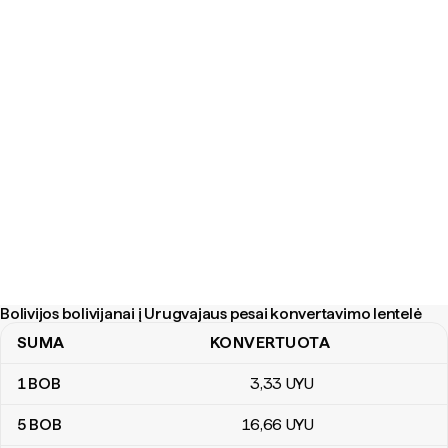
Bolivijos bolivijanai į Urugvajaus pesai konvertavimo lentelė
SUMA
KONVERTUOTA
Bolivijos bolivijanai į Urugvajaus pesai konvertavimo lentelė
1
BOB
3
,33
UYU
5
BOB
16
,66
UYU