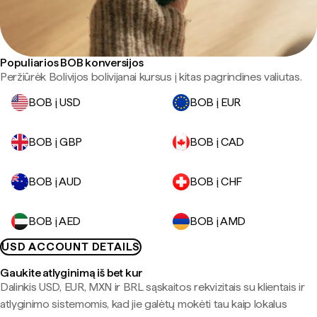
Populiarios BOB konversijos
Peržiūrėk Bolivijos bolivijanai kursus į kitas pagrindines valiutas.
BOB į USD
BOB į EUR
BOB į GBP
BOB į CAD
BOB į AUD
BOB į CHF
BOB į AED
BOB į AMD
USD ACCOUNT DETAILS
Gaukite atlyginimą iš bet kur
Dalinkis USD, EUR, MXN ir BRL sąskaitos rekvizitais su klientais ir
atlyginimo sistemomis, kad jie galėtų mokėti tau kaip lokalus