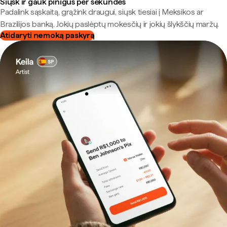
Siųsk ir gauk pinigus per sekundes
Padalink sąskaitą, grąžink draugui, siųsk tiesiai į Meksikos ar
Brazilijos banką. Jokių paslėptų mokesčių ir jokių šlykščių maržų.
Atidaryti nemoką paskyrą