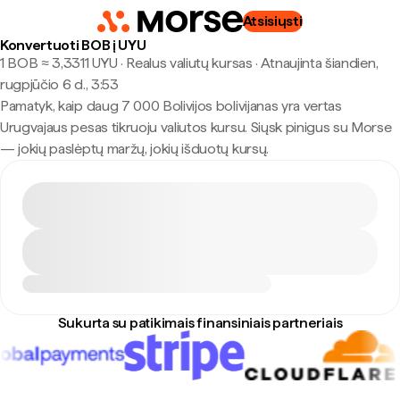
Atsisiųsti
Konvertuoti BOB į UYU
1 BOB ≈ 3,3311 UYU · Realus valiutų kursas
·
Atnaujinta šiandien,
rugpjūčio 6 d., 3:53
Pamatyk, kaip daug 7 000 Bolivijos bolivijanas yra vertas
Urugvajaus pesas tikruoju valiutos kursu. Siųsk pinigus su Morse
— jokių paslėptų maržų, jokių išduotų kursų.
Sukurta su patikimais finansiniais partneriais