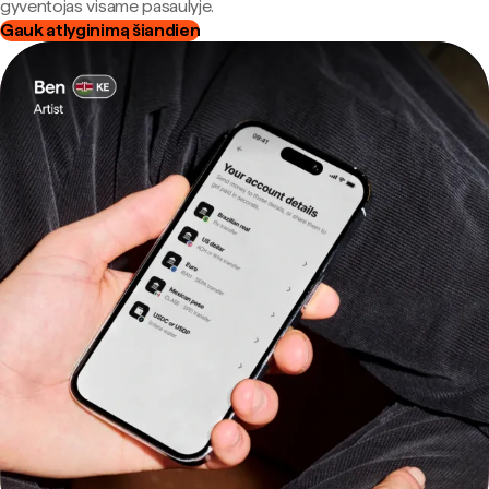
gyventojas visame pasaulyje.
Gauk atlyginimą šiandien