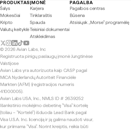
PRODUKTAS
ĮMONĖ
PAGALBA
Šalys
Karjera
Pagalbos centras
Mokesčiai
Tinklaraštis
Būsena
Kripto
Spauda
Atsisiųsk „Morse" programėlę
Valiutų keityklė
Teisiniai dokumentai
Atskleidimas
© 2026 Avian Labs, Inc
Registruota pinigų paslaugų įmonė Jungtinėse
Valstijose
Avian Labs yra autorizuota kaip CASP pagal
MiCA Nyderlandų Autoriteit Financiële
Markten (AFM) (registracijos numeris
41000005).
Avian Labs USA, Inc., NMLS ID # 2639252
Išankstinio mokėjimo debetinę "Visa" kortelę
(toliau – "Kortelė") išduoda Lead Bank pagal
Visa U.S.A. Inc. licenciją ir ją galima naudoti visur,
kur priimama "Visa". Norint kreiptis, reikia būti