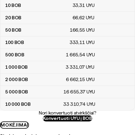
10
BOB
33
,31
UYU
20
BOB
66
,62
UYU
50
BOB
166
,55
UYU
100
BOB
333
,11
UYU
500
BOB
1 665
,54
UYU
1 000
BOB
3 331
,07
UYU
2 000
BOB
6 662
,15
UYU
5 000
BOB
16 655
,37
UYU
10 000
BOB
33 310
,74
UYU
Nori konvertuoti atvirkščiai?
Konvertuoti UYU į BOB
MOKĖJIMAI