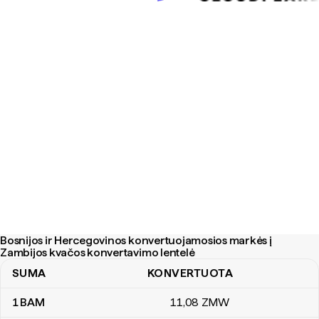
Bosnijos ir Hercegovinos konvertuojamosios markės į
Zambijos kvačos konvertavimo lentelė
SUMA
KONVERTUOTA
Bosnijos ir Hercegovinos konvertuojamosios markės į Zambijos k
1
BAM
11
,08
ZMW