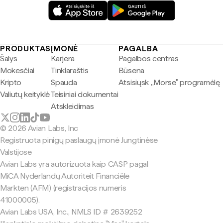
PRODUKTAS
ĮMONĖ
PAGALBA
Šalys
Karjera
Pagalbos centras
Mokesčiai
Tinklaraštis
Būsena
Kripto
Spauda
Atsisiųsk „Morse" programėlę
Valiutų keityklė
Teisiniai dokumentai
Atskleidimas
© 2026 Avian Labs, Inc
Registruota pinigų paslaugų įmonė Jungtinėse
Valstijose
Avian Labs yra autorizuota kaip CASP pagal
MiCA Nyderlandų Autoriteit Financiële
Markten (AFM) (registracijos numeris
41000005).
Avian Labs USA, Inc., NMLS ID # 2639252