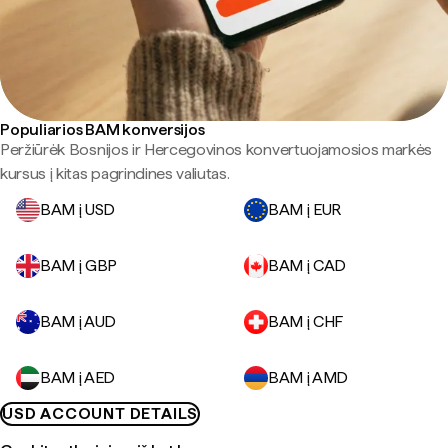
Populiarios BAM konversijos
Peržiūrėk Bosnijos ir Hercegovinos konvertuojamosios markės
kursus į kitas pagrindines valiutas.
BAM į USD
BAM į EUR
BAM į GBP
BAM į CAD
BAM į AUD
BAM į CHF
BAM į AED
BAM į AMD
USD ACCOUNT DETAILS