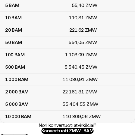
5
BAM
55
,40
ZMW
10
BAM
110
,81
ZMW
20
BAM
221
,62
ZMW
50
BAM
554
,05
ZMW
100
BAM
1 108
,09
ZMW
500
BAM
5 540
,45
ZMW
1 000
BAM
11 080
,91
ZMW
2 000
BAM
22 161
,81
ZMW
5 000
BAM
55 404
,53
ZMW
10 000
BAM
110 809
,06
ZMW
Nori konvertuoti atvirkščiai?
Konvertuoti ZMW į BAM