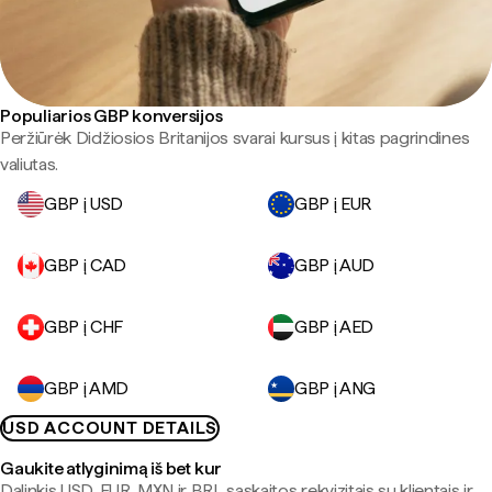
Populiarios GBP konversijos
Peržiūrėk Didžiosios Britanijos svarai kursus į kitas pagrindines
valiutas.
GBP į USD
GBP į EUR
GBP į CAD
GBP į AUD
GBP į CHF
GBP į AED
GBP į AMD
GBP į ANG
USD ACCOUNT DETAILS
Gaukite atlyginimą iš bet kur
Dalinkis USD, EUR, MXN ir BRL sąskaitos rekvizitais su klientais ir