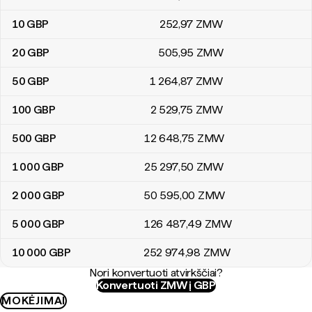
10
GBP
252
,97
ZMW
20
GBP
505
,95
ZMW
50
GBP
1 264
,87
ZMW
100
GBP
2 529
,75
ZMW
500
GBP
12 648
,75
ZMW
1 000
GBP
25 297
,50
ZMW
2 000
GBP
50 595
,00
ZMW
5 000
GBP
126 487
,49
ZMW
10 000
GBP
252 974
,98
ZMW
Nori konvertuoti atvirkščiai?
Konvertuoti ZMW į GBP
MOKĖJIMAI