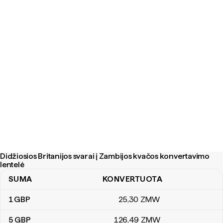
Didžiosios Britanijos svarai į Zambijos kvačos konvertavimo
lentelė
SUMA
KONVERTUOTA
Didžiosios Britanijos svarai į Zambijos kvačos konvertavimo lentel
1
GBP
25
,30
ZMW
5
GBP
126
,49
ZMW