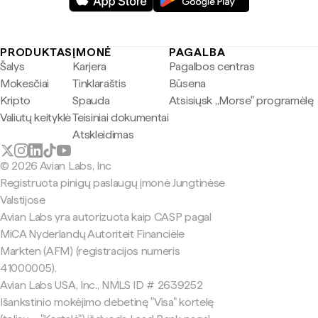
PRODUKTAS
ĮMONĖ
PAGALBA
Šalys
Karjera
Pagalbos centras
Mokesčiai
Tinklaraštis
Būsena
Kripto
Spauda
Atsisiųsk „Morse" programėlę
Valiutų keityklė
Teisiniai dokumentai
Atskleidimas
© 2026 Avian Labs, Inc
Registruota pinigų paslaugų įmonė Jungtinėse
Valstijose
Avian Labs yra autorizuota kaip CASP pagal
MiCA Nyderlandų Autoriteit Financiële
Markten (AFM) (registracijos numeris
41000005).
Avian Labs USA, Inc., NMLS ID # 2639252
Išankstinio mokėjimo debetinę "Visa" kortelę