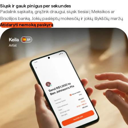
Siųsk ir gauk pinigus per sekundes
Padalink sąskaitą, grąžink draugui, siųsk tiesiai į Meksikos ar
Brazilijos banką. Jokių paslėptų mokesčių ir jokių šlykščių maržų.
Atidaryti nemoką paskyrą