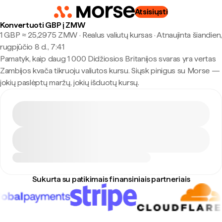
Atsisiųsti
Konvertuoti GBP į ZMW
1 GBP ≈ 25,2975 ZMW · Realus valiutų kursas
·
Atnaujinta šiandien,
rugpjūčio 8 d., 7:41
Pamatyk, kaip daug 1 000 Didžiosios Britanijos svaras yra vertas
Zambijos kvača tikruoju valiutos kursu. Siųsk pinigus su Morse —
jokių paslėptų maržų, jokių išduotų kursų.
Sukurta su patikimais finansiniais partneriais