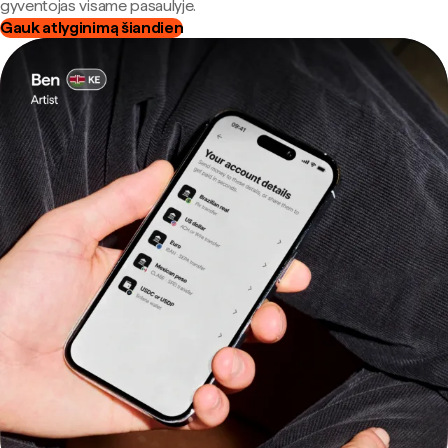
gyventojas visame pasaulyje.
Gauk atlyginimą šiandien