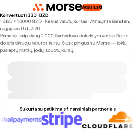
Atsisiųsti
Konvertuoti BBD į BZD
1 BBD ≈ 1,0000 BZD · Realus valiutų kursas
·
Atnaujinta šiandien,
rugpjūčio 9 d., 3:20
Pamatyk, kaip daug 2 000 Barbadoso doleris yra vertas Belizo
doleris tikruoju valiutos kursu. Siųsk pinigus su Morse — jokių
paslėptų maržų, jokių išduotų kursų.
Sukurta su patikimais finansiniais partneriais