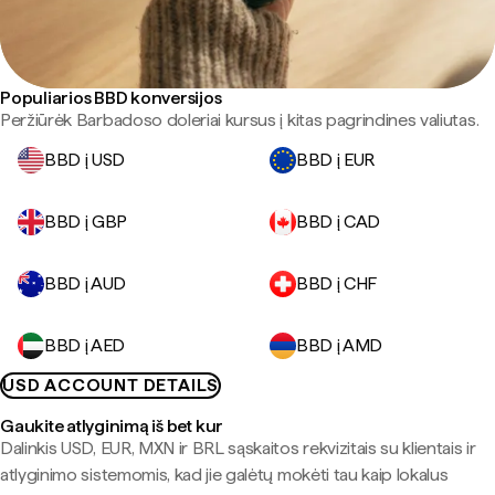
Populiarios BBD konversijos
Peržiūrėk Barbadoso doleriai kursus į kitas pagrindines valiutas.
BBD į USD
BBD į EUR
BBD į GBP
BBD į CAD
BBD į AUD
BBD į CHF
BBD į AED
BBD į AMD
USD ACCOUNT DETAILS
Gaukite atlyginimą iš bet kur
Dalinkis USD, EUR, MXN ir BRL sąskaitos rekvizitais su klientais ir
atlyginimo sistemomis, kad jie galėtų mokėti tau kaip lokalus