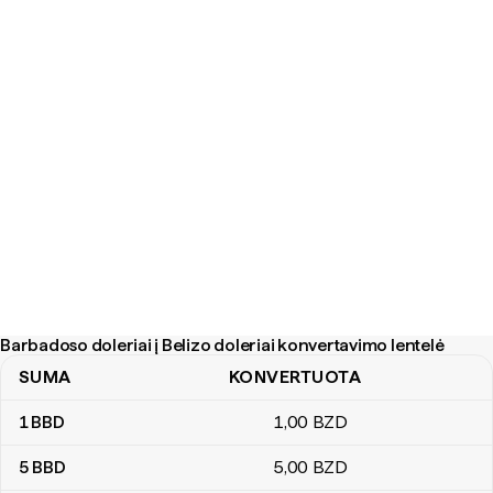
Barbadoso doleriai į Belizo doleriai konvertavimo lentelė
SUMA
KONVERTUOTA
Barbadoso doleriai į Belizo doleriai konvertavimo lentelė
1
BBD
1
,00
BZD
5
BBD
5
,00
BZD