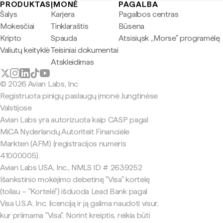
PRODUKTAS
ĮMONĖ
PAGALBA
Šalys
Karjera
Pagalbos centras
Mokesčiai
Tinklaraštis
Būsena
Kripto
Spauda
Atsisiųsk „Morse" programėlę
Valiutų keityklė
Teisiniai dokumentai
Atskleidimas
© 2026 Avian Labs, Inc
Registruota pinigų paslaugų įmonė Jungtinėse
Valstijose
Avian Labs yra autorizuota kaip CASP pagal
MiCA Nyderlandų Autoriteit Financiële
Markten (AFM) (registracijos numeris
41000005).
Avian Labs USA, Inc., NMLS ID # 2639252
Išankstinio mokėjimo debetinę "Visa" kortelę
(toliau – "Kortelė") išduoda Lead Bank pagal
Visa U.S.A. Inc. licenciją ir ją galima naudoti visur,
kur priimama "Visa". Norint kreiptis, reikia būti