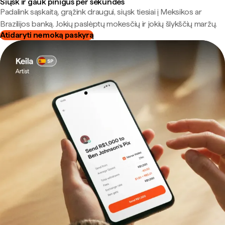
Siųsk ir gauk pinigus per sekundes
Padalink sąskaitą, grąžink draugui, siųsk tiesiai į Meksikos ar
Brazilijos banką. Jokių paslėptų mokesčių ir jokių šlykščių maržų.
Atidaryti nemoką paskyrą