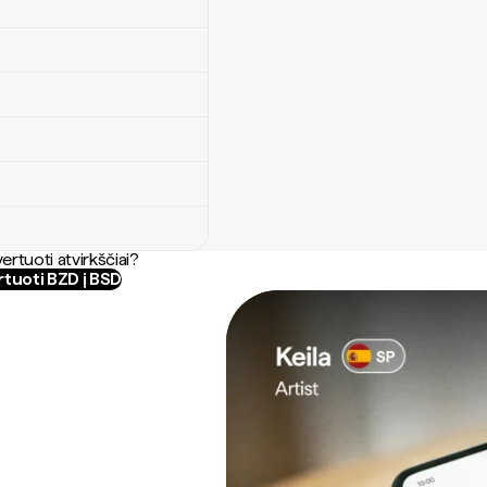
ertuoti atvirkščiai?
tuoti BZD į BSD