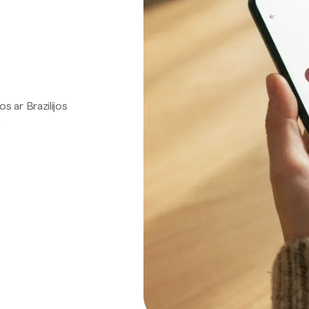
os ar Brazilijos
.