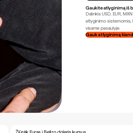
Gaukite atlyginimą iš 
Dalinkis USD, EUR, MXN i
atlyginimo sistemomis, 
visame pasaulyje.
Gauk atlyginimą šian
Žiūrėk Euras į Belizo doleris kursus