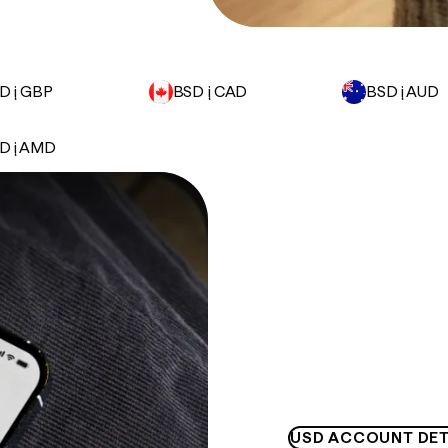
D į GBP
BSD į CAD
BSD į AUD
D į AMD
USD ACCOUNT DET