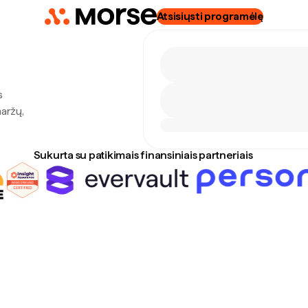
Atsisiųsti programėlę
s
maržų,
Sukurta su patikimais finansiniais partneriais