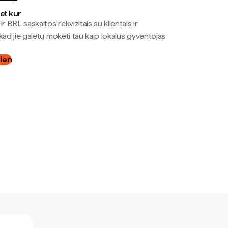
bet kur
r BRL sąskaitos rekvizitais su klientais ir
kad jie galėtų mokėti tau kaip lokalus gyventojas
dien