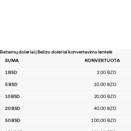
Bahamų doleriai į Belizo doleriai konvertavimo lentelė
SUMA
KONVERTUOTA
Bahamų doleriai į Belizo doleriai konvertavimo lentelė
1
BSD
2
,00
BZD
5
BSD
10
,00
BZD
10
BSD
20
,00
BZD
20
BSD
40
,00
BZD
50
BSD
100
,00
BZD