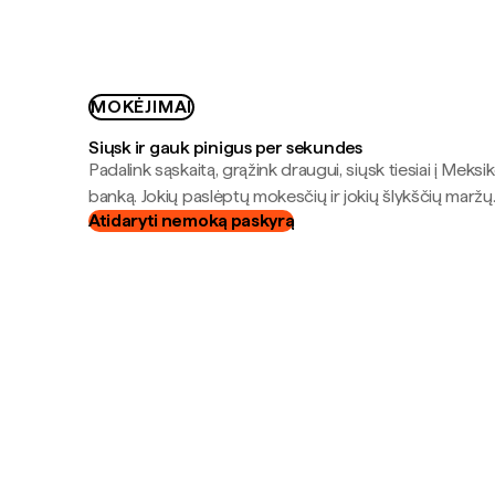
MOKĖJIMAI
Siųsk ir gauk pinigus per sekundes
Padalink sąskaitą, grąžink draugui, siųsk tiesiai į Meksik
banką. Jokių paslėptų mokesčių ir jokių šlykščių maržų
Atidaryti nemoką paskyrą