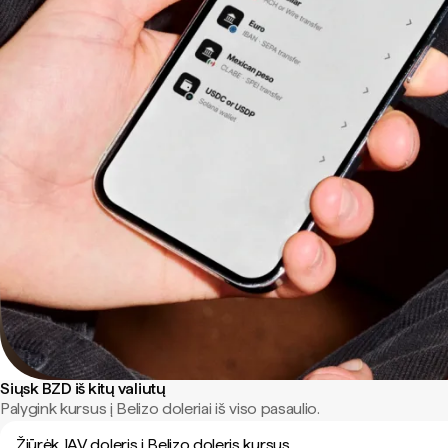
Siųsk BZD iš kitų valiutų
Palygink kursus į Belizo doleriai iš viso pasaulio.
Žiūrėk JAV doleris į Belizo doleris kursus