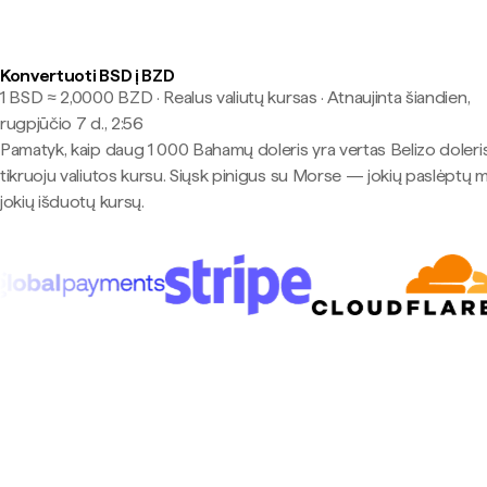
Konvertuoti BSD į BZD
1 BSD ≈ 2,0000 BZD · Realus valiutų kursas
·
Atnaujinta šiandien,
rugpjūčio 7 d., 2:56
Pamatyk, kaip daug 1 000 Bahamų doleris yra vertas Belizo doleri
tikruoju valiutos kursu. Siųsk pinigus su Morse — jokių paslėptų 
jokių išduotų kursų.