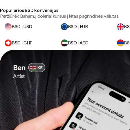
Populiarios BSD konversijos
Peržiūrėk Bahamų doleriai kursus į kitas pagrindines valiutas.
BSD į USD
BSD į EUR
BS
BSD į CHF
BSD į AED
BS