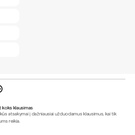
t koks klausimas
kūs atsakymai į dažniausiai užduodamus klausimus, kai tik
jums reikia.