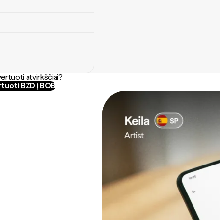
ertuoti atvirkščiai?
tuoti BZD į BOB