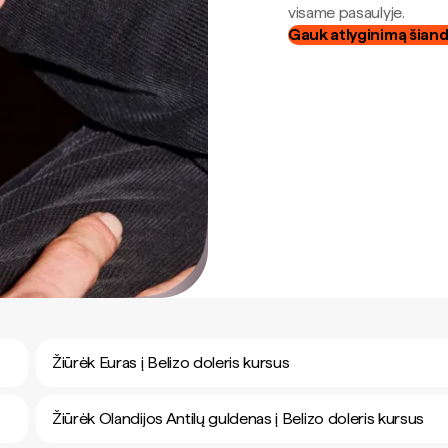
visame pasaulyje.
Gauk atlyginimą šian
Žiūrėk Euras į Belizo doleris kursus
Žiūrėk Olandijos Antilų guldenas į Belizo doleris kursus