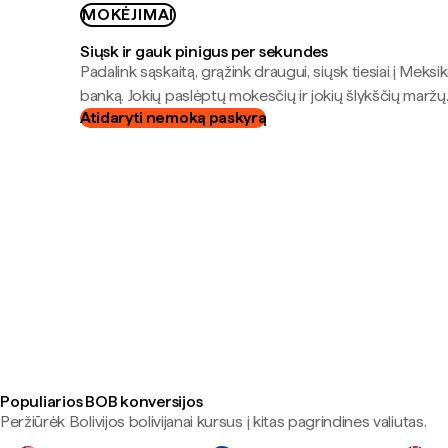
MOKĖJIMAI
Siųsk ir gauk pinigus per sekundes
Padalink sąskaitą, grąžink draugui, siųsk tiesiai į Meksik
banką. Jokių paslėptų mokesčių ir jokių šlykščių maržų
Atidaryti nemoką paskyrą
Populiarios BOB konversijos
Peržiūrėk Bolivijos bolivijanai kursus į kitas pagrindines valiutas.