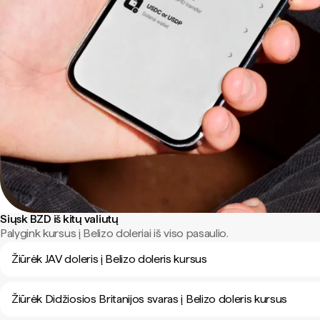
Siųsk BZD iš kitų valiutų
Palygink kursus į Belizo doleriai iš viso pasaulio.
Žiūrėk JAV doleris į Belizo doleris kursus
Žiūrėk Didžiosios Britanijos svaras į Belizo doleris kursus