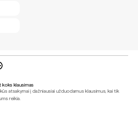
t koks klausimas
kūs atsakymai į dažniausiai užduodamus klausimus, kai tik
jums reikia.