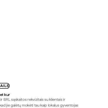
AILS
bet kur
r BRL sąskaitos rekvizitais su klientais ir
kad jie galėtų mokėti tau kaip lokalus gyventojas