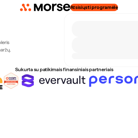
Atsisiųsti programėlę
leris
maržų,
Sukurta su patikimais finansiniais partneriais