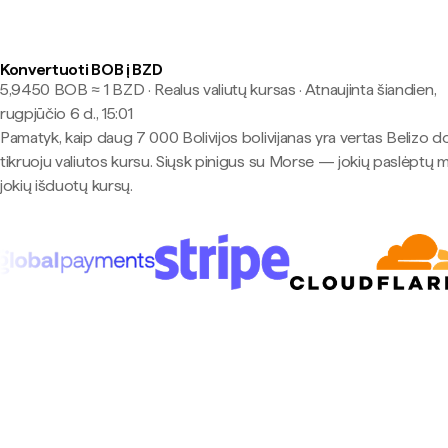
Konvertuoti BOB į BZD
5,9450 BOB ≈ 1 BZD · Realus valiutų kursas
·
Atnaujinta šiandien,
rugpjūčio 6 d., 15:01
Pamatyk, kaip daug 7 000 Bolivijos bolivijanas yra vertas Belizo do
tikruoju valiutos kursu. Siųsk pinigus su Morse — jokių paslėptų 
jokių išduotų kursų.