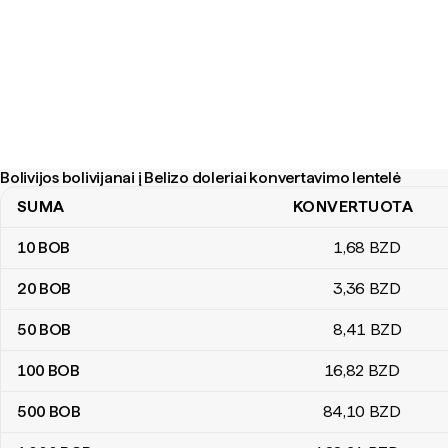
Bolivijos bolivijanai į Belizo doleriai konvertavimo lentelė
SUMA
KONVERTUOTA
Bolivijos bolivijanai į Belizo doleriai konvertavimo lentelė
10
BOB
1
,68
BZD
20
BOB
3
,36
BZD
50
BOB
8
,41
BZD
100
BOB
16
,82
BZD
500
BOB
84
,10
BZD