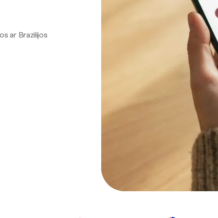
os ar Brazilijos
.