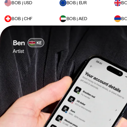
BOB į USD
BOB į EUR
BO
BOB į CHF
BOB į AED
BO