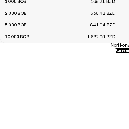
1 000
BOB
168
,21
BZD
2 000
BOB
336
,42
BZD
5 000
BOB
841
,04
BZD
10 000
BOB
1 682
,09
BZD
Nori konv
Konver