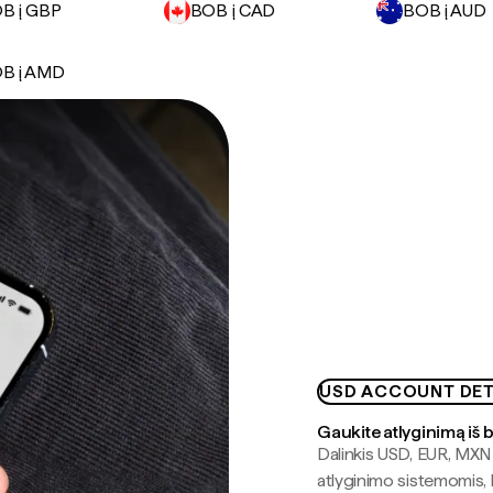
B į GBP
BOB į CAD
BOB į AUD
B į AMD
USD ACCOUNT DET
Gaukite atlyginimą iš 
Dalinkis USD, EUR, MXN i
atlyginimo sistemomis, 