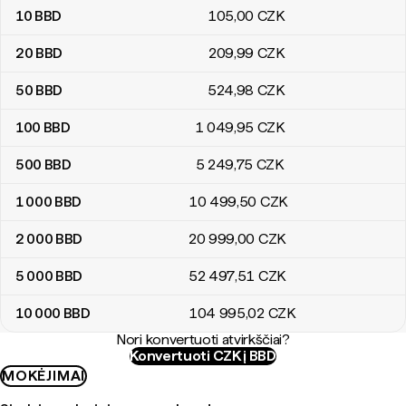
10
BBD
105
,00
CZK
20
BBD
209
,99
CZK
50
BBD
524
,98
CZK
100
BBD
1 049
,95
CZK
500
BBD
5 249
,75
CZK
1 000
BBD
10 499
,50
CZK
2 000
BBD
20 999
,00
CZK
5 000
BBD
52 497
,51
CZK
10 000
BBD
104 995
,02
CZK
Nori konvertuoti atvirkščiai?
Konvertuoti CZK į BBD
MOKĖJIMAI