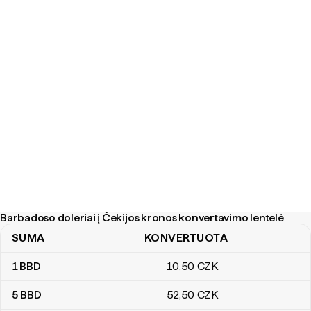
Barbadoso doleriai į Čekijos kronos konvertavimo lentelė
SUMA
KONVERTUOTA
Barbadoso doleriai į Čekijos kronos konvertavimo lentelė
1
BBD
10
,50
CZK
5
BBD
52
,50
CZK