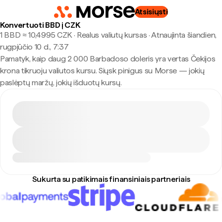
Atsisiųsti
Konvertuoti BBD į CZK
1 BBD ≈ 10,4995 CZK · Realus valiutų kursas
·
Atnaujinta šiandien,
rugpjūčio 10 d., 7:37
Pamatyk, kaip daug 2 000 Barbadoso doleris yra vertas Čekijos
krona tikruoju valiutos kursu. Siųsk pinigus su Morse — jokių
paslėptų maržų, jokių išduotų kursų.
Sukurta su patikimais finansiniais partneriais