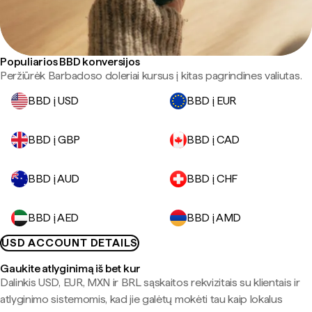
Populiarios BBD konversijos
Peržiūrėk Barbadoso doleriai kursus į kitas pagrindines valiutas.
BBD į USD
BBD į EUR
BBD į GBP
BBD į CAD
BBD į AUD
BBD į CHF
BBD į AED
BBD į AMD
USD ACCOUNT DETAILS
Gaukite atlyginimą iš bet kur
Dalinkis USD, EUR, MXN ir BRL sąskaitos rekvizitais su klientais ir
atlyginimo sistemomis, kad jie galėtų mokėti tau kaip lokalus