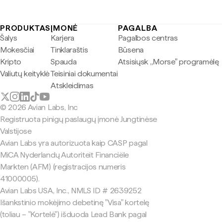
PRODUKTAS
ĮMONĖ
PAGALBA
Šalys
Karjera
Pagalbos centras
Mokesčiai
Tinklaraštis
Būsena
Kripto
Spauda
Atsisiųsk „Morse" programėlę
Valiutų keityklė
Teisiniai dokumentai
Atskleidimas
© 2026 Avian Labs, Inc
Registruota pinigų paslaugų įmonė Jungtinėse
Valstijose
Avian Labs yra autorizuota kaip CASP pagal
MiCA Nyderlandų Autoriteit Financiële
Markten (AFM) (registracijos numeris
41000005).
Avian Labs USA, Inc., NMLS ID # 2639252
Išankstinio mokėjimo debetinę "Visa" kortelę
(toliau – "Kortelė") išduoda Lead Bank pagal