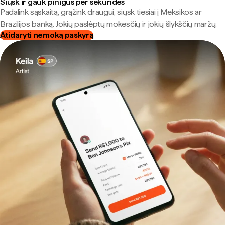
Siųsk ir gauk pinigus per sekundes
Padalink sąskaitą, grąžink draugui, siųsk tiesiai į Meksikos ar
Brazilijos banką. Jokių paslėptų mokesčių ir jokių šlykščių maržų.
Atidaryti nemoką paskyrą