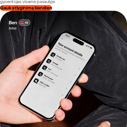
gyventojas visame pasaulyje.
Gauk atlyginimą šiandien