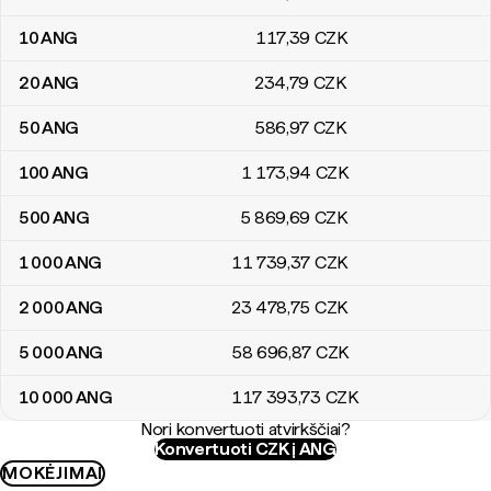
10
ANG
117
,39
CZK
20
ANG
234
,79
CZK
50
ANG
586
,97
CZK
100
ANG
1 173
,94
CZK
500
ANG
5 869
,69
CZK
1 000
ANG
11 739
,37
CZK
2 000
ANG
23 478
,75
CZK
5 000
ANG
58 696
,87
CZK
10 000
ANG
117 393
,73
CZK
Nori konvertuoti atvirkščiai?
Konvertuoti CZK į ANG
MOKĖJIMAI