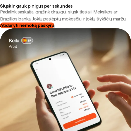
Siųsk ir gauk pinigus per sekundes
Padalink sąskaitą, grąžink draugui, siųsk tiesiai į Meksikos ar
Brazilijos banką. Jokių paslėptų mokesčių ir jokių šlykščių maržų.
Atidaryti nemoką paskyrą