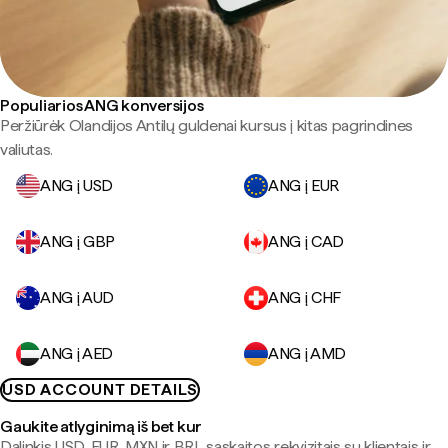
Populiarios ANG konversijos
Peržiūrėk Olandijos Antilų guldenai kursus į kitas pagrindines
valiutas.
ANG į USD
ANG į EUR
ANG į GBP
ANG į CAD
ANG į AUD
ANG į CHF
ANG į AED
ANG į AMD
USD ACCOUNT DETAILS
Gaukite atlyginimą iš bet kur
Dalinkis USD, EUR, MXN ir BRL sąskaitos rekvizitais su klientais ir