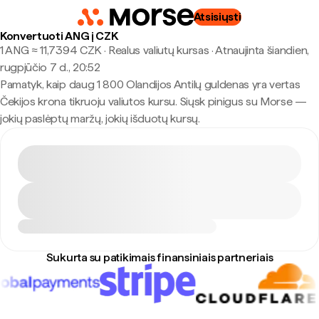
Atsisiųsti
Konvertuoti ANG į CZK
1 ANG ≈ 11,7394 CZK · Realus valiutų kursas
·
Atnaujinta šiandien,
rugpjūčio 7 d., 20:52
Pamatyk, kaip daug 1 800 Olandijos Antilų guldenas yra vertas
Čekijos krona tikruoju valiutos kursu. Siųsk pinigus su Morse —
jokių paslėptų maržų, jokių išduotų kursų.
Sukurta su patikimais finansiniais partneriais