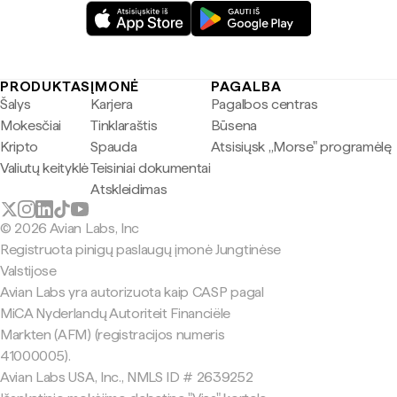
PRODUKTAS
ĮMONĖ
PAGALBA
Šalys
Karjera
Pagalbos centras
Mokesčiai
Tinklaraštis
Būsena
Kripto
Spauda
Atsisiųsk „Morse" programėlę
Valiutų keityklė
Teisiniai dokumentai
Atskleidimas
© 2026 Avian Labs, Inc
Registruota pinigų paslaugų įmonė Jungtinėse
Valstijose
Avian Labs yra autorizuota kaip CASP pagal
MiCA Nyderlandų Autoriteit Financiële
Markten (AFM) (registracijos numeris
41000005).
Avian Labs USA, Inc., NMLS ID # 2639252