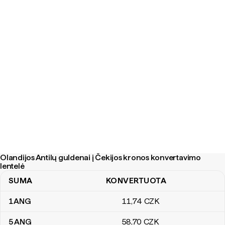
Olandijos Antilų guldenai į Čekijos kronos konvertavimo
lentelė
SUMA
KONVERTUOTA
Olandijos Antilų guldenai į Čekijos kronos konvertavimo lentelė
1
ANG
11
,74
CZK
5
ANG
58
,70
CZK