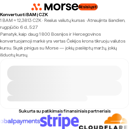
Atsisiųsti
Konvertuoti BAM į CZK
1 BAM ≈ 12,3813 CZK · Realus valiutų kursas
·
Atnaujinta šiandien,
rugpjūčio 6 d., 5:27
Pamatyk, kaip daug 1 800 Bosnijos ir Hercegovinos
konvertuojamoji markė yra vertas Čekijos krona tikruoju valiutos
kursu. Siųsk pinigus su Morse — jokių paslėptų maržų, jokių
išduotų kursų.
Sukurta su patikimais finansiniais partneriais