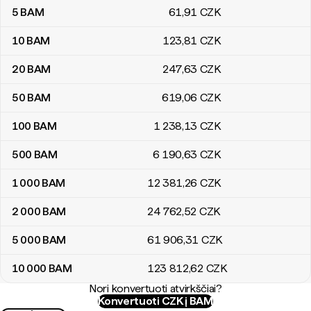
5
BAM
61
,91
CZK
10
BAM
123
,81
CZK
20
BAM
247
,63
CZK
50
BAM
619
,06
CZK
100
BAM
1 238
,13
CZK
500
BAM
6 190
,63
CZK
1 000
BAM
12 381
,26
CZK
2 000
BAM
24 762
,52
CZK
5 000
BAM
61 906
,31
CZK
10 000
BAM
123 812
,62
CZK
Nori konvertuoti atvirkščiai?
Konvertuoti CZK į BAM