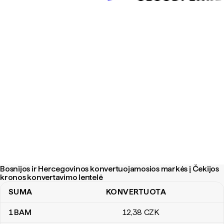
Bosnijos ir Hercegovinos konvertuojamosios markės į Čekijos
kronos konvertavimo lentelė
SUMA
KONVERTUOTA
Bosnijos ir Hercegovinos konvertuojamosios markės į Čekijos kr
1
BAM
12
,38
CZK