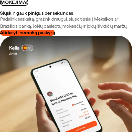
MOKĖJIMAI
Siųsk ir gauk pinigus per sekundes
Padalink sąskaitą, grąžink draugui, siųsk tiesiai į Meksikos ar
Brazilijos banką. Jokių paslėptų mokesčių ir jokių šlykščių maržų.
Atidaryti nemoką paskyrą