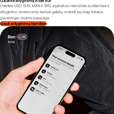
Gaukite atlyginimą iš bet kur
Dalinkis USD, EUR, MXN ir BRL sąskaitos rekvizitais su klientais ir
atlyginimo sistemomis, kad jie galėtų mokėti tau kaip lokalus
gyventojas visame pasaulyje.
Gauk atlyginimą šiandien