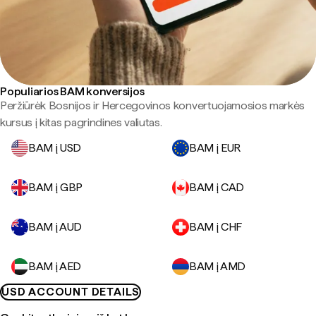
Populiarios BAM konversijos
Peržiūrėk Bosnijos ir Hercegovinos konvertuojamosios markės
kursus į kitas pagrindines valiutas.
BAM į USD
BAM į EUR
BAM į GBP
BAM į CAD
BAM į AUD
BAM į CHF
BAM į AED
BAM į AMD
USD ACCOUNT DETAILS