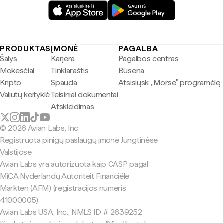
PRODUKTAS
ĮMONĖ
PAGALBA
Šalys
Karjera
Pagalbos centras
Mokesčiai
Tinklaraštis
Būsena
Kripto
Spauda
Atsisiųsk „Morse" programėlę
Valiutų keityklė
Teisiniai dokumentai
Atskleidimas
© 2026 Avian Labs, Inc
Registruota pinigų paslaugų įmonė Jungtinėse
Valstijose
Avian Labs yra autorizuota kaip CASP pagal
MiCA Nyderlandų Autoriteit Financiële
Markten (AFM) (registracijos numeris
41000005).
Avian Labs USA, Inc., NMLS ID # 2639252