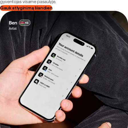
gyventojas visame pasaulyje.
Gauk atlyginimą šiandien