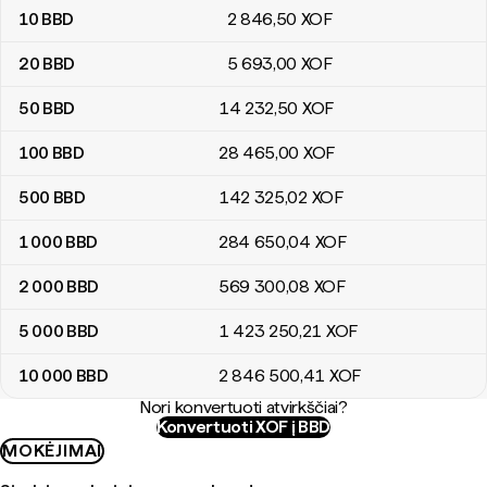
10
BBD
2 846
,50
XOF
20
BBD
5 693
,00
XOF
50
BBD
14 232
,50
XOF
100
BBD
28 465
,00
XOF
500
BBD
142 325
,02
XOF
1 000
BBD
284 650
,04
XOF
2 000
BBD
569 300
,08
XOF
5 000
BBD
1 423 250
,21
XOF
10 000
BBD
2 846 500
,41
XOF
Nori konvertuoti atvirkščiai?
Konvertuoti XOF į BBD
MOKĖJIMAI