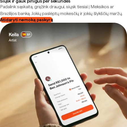
Siųsk ir gauk pinigus per sekundes
Padalink sąskaitą, grąžink draugui, siųsk tiesiai į Meksikos ar
Brazilijos banką. Jokių paslėptų mokesčių ir jokių šlykščių maržų.
Atidaryti nemoką paskyrą