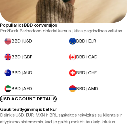
Populiarios BBD konversijos
Peržiūrėk Barbadoso doleriai kursus į kitas pagrindines valiutas.
BBD į USD
BBD į EUR
BBD į GBP
BBD į CAD
BBD į AUD
BBD į CHF
BBD į AED
BBD į AMD
USD ACCOUNT DETAILS
Gaukite atlyginimą iš bet kur
Dalinkis USD, EUR, MXN ir BRL sąskaitos rekvizitais su klientais ir
atlyginimo sistemomis, kad jie galėtų mokėti tau kaip lokalus