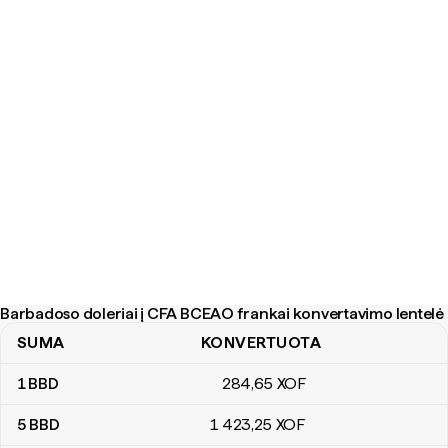
Barbadoso doleriai į CFA BCEAO frankai konvertavimo lentelė
SUMA
KONVERTUOTA
Barbadoso doleriai į CFA BCEAO frankai konvertavimo lentelė
1
BBD
284
,65
XOF
5
BBD
1 423
,25
XOF