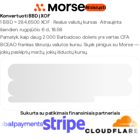
Atsisiųsti
Konvertuoti BBD į XOF
1 BBD ≈ 284,6500 XOF · Realus valiutų kursas
·
Atnaujinta
šiandien, rugpjūčio 6 d., 18:58
Pamatyk, kaip daug 2 000 Barbadoso doleris yra vertas CFA
BCEAO frankas tikruoju valiutos kursu. Siųsk pinigus su Morse —
jokių paslėptų maržų, jokių išduotų kursų.
Sukurta su patikimais finansiniais partneriais