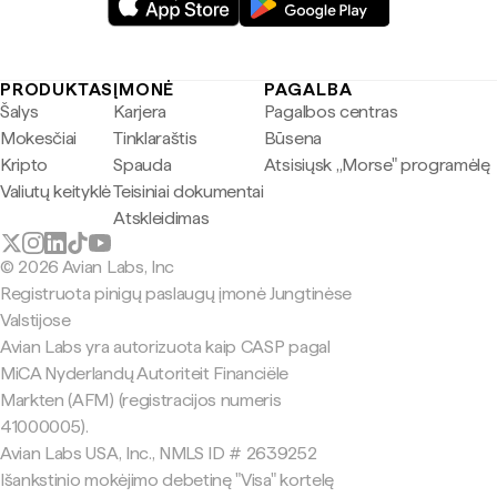
PRODUKTAS
ĮMONĖ
PAGALBA
Šalys
Karjera
Pagalbos centras
Mokesčiai
Tinklaraštis
Būsena
Kripto
Spauda
Atsisiųsk „Morse" programėlę
Valiutų keityklė
Teisiniai dokumentai
Atskleidimas
© 2026 Avian Labs, Inc
Registruota pinigų paslaugų įmonė Jungtinėse
Valstijose
Avian Labs yra autorizuota kaip CASP pagal
MiCA Nyderlandų Autoriteit Financiële
Markten (AFM) (registracijos numeris
41000005).
Avian Labs USA, Inc., NMLS ID # 2639252
Išankstinio mokėjimo debetinę "Visa" kortelę