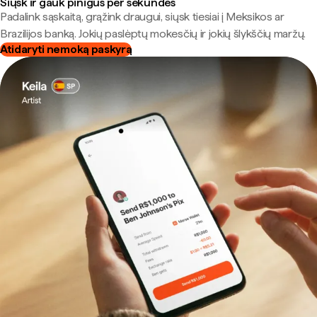
Siųsk ir gauk pinigus per sekundes
Padalink sąskaitą, grąžink draugui, siųsk tiesiai į Meksikos ar
Brazilijos banką. Jokių paslėptų mokesčių ir jokių šlykščių maržų.
Atidaryti nemoką paskyrą