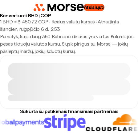
Atsisiųsti
Konvertuoti BHD į COP
1 BHD ≈ 8 450,72 COP · Realus valiutų kursas
·
Atnaujinta
šiandien, rugpjūčio 6 d., 2:53
Pamatyk, kaip daug 350 Bahreino dinaras yra vertas Kolumbijos
pesas tikruoju valiutos kursu. Siųsk pinigus su Morse — jokių
paslėptų maržų, jokių išduotų kursų.
Sukurta su patikimais finansiniais partneriais