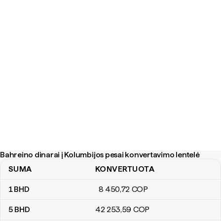
Bahreino dinarai į Kolumbijos pesai konvertavimo lentelė
SUMA
KONVERTUOTA
Bahreino dinarai į Kolumbijos pesai konvertavimo lentelė
1
BHD
8 450
,72
COP
5
BHD
42 253
,59
COP