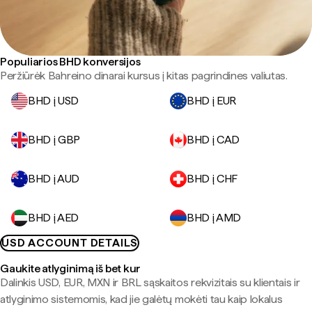
Populiarios BHD konversijos
Peržiūrėk Bahreino dinarai kursus į kitas pagrindines valiutas.
BHD į USD
BHD į EUR
BHD į GBP
BHD į CAD
BHD į AUD
BHD į CHF
BHD į AED
BHD į AMD
USD ACCOUNT DETAILS
Gaukite atlyginimą iš bet kur
Dalinkis USD, EUR, MXN ir BRL sąskaitos rekvizitais su klientais ir
atlyginimo sistemomis, kad jie galėtų mokėti tau kaip lokalus