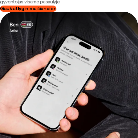
gyventojas visame pasaulyje.
Gauk atlyginimą šiandien