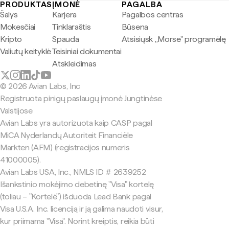
PRODUKTAS
ĮMONĖ
PAGALBA
Šalys
Karjera
Pagalbos centras
Mokesčiai
Tinklaraštis
Būsena
Kripto
Spauda
Atsisiųsk „Morse" programėlę
Valiutų keityklė
Teisiniai dokumentai
Atskleidimas
© 2026 Avian Labs, Inc
Registruota pinigų paslaugų įmonė Jungtinėse
Valstijose
Avian Labs yra autorizuota kaip CASP pagal
MiCA Nyderlandų Autoriteit Financiële
Markten (AFM) (registracijos numeris
41000005).
Avian Labs USA, Inc., NMLS ID # 2639252
Išankstinio mokėjimo debetinę "Visa" kortelę
(toliau – "Kortelė") išduoda Lead Bank pagal
Visa U.S.A. Inc. licenciją ir ją galima naudoti visur,
kur priimama "Visa". Norint kreiptis, reikia būti