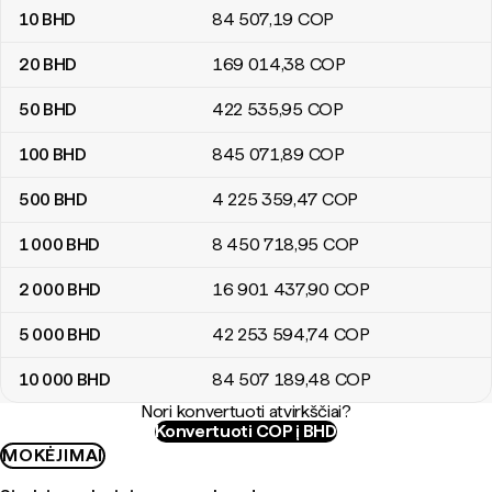
10
BHD
84 507
,19
COP
20
BHD
169 014
,38
COP
50
BHD
422 535
,95
COP
100
BHD
845 071
,89
COP
500
BHD
4 225 359
,47
COP
1 000
BHD
8 450 718
,95
COP
2 000
BHD
16 901 437
,90
COP
5 000
BHD
42 253 594
,74
COP
10 000
BHD
84 507 189
,48
COP
Nori konvertuoti atvirkščiai?
Konvertuoti COP į BHD
MOKĖJIMAI