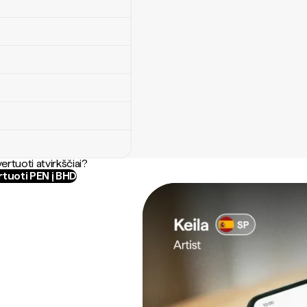
ertuoti atvirkščiai?
tuoti PEN į BHD