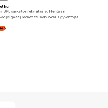
bet kur
r BRL sąskaitos rekvizitais su klientais ir
kad jie galėtų mokėti tau kaip lokalus gyventojas
dien