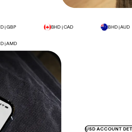
D į GBP
BHD į CAD
BHD į AUD
D į AMD
USD ACCOUNT DET