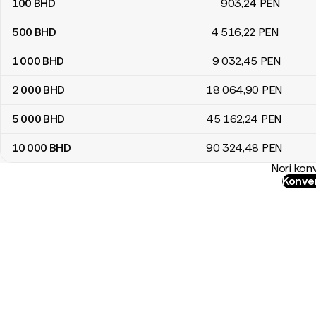
100
BHD
903
,24
PEN
500
BHD
4 516
,22
PEN
1 000
BHD
9 032
,45
PEN
2 000
BHD
18 064
,90
PEN
5 000
BHD
45 162
,24
PEN
10 000
BHD
90 324
,48
PEN
Nori konv
Konver