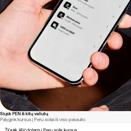
Siųsk PEN iš kitų valiutų
Palygink kursus į Peru soliai iš viso pasaulio.
Žiūrėk JAV doleris į Peru solis kursus