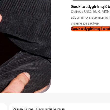
Gaukite atlyginimą iš 
Dalinkis USD, EUR, MXN i
atlyginimo sistemomis, 
visame pasaulyje.
Gauk atlyginimą šian
Žiūrėk Euras į Peru solis kursus