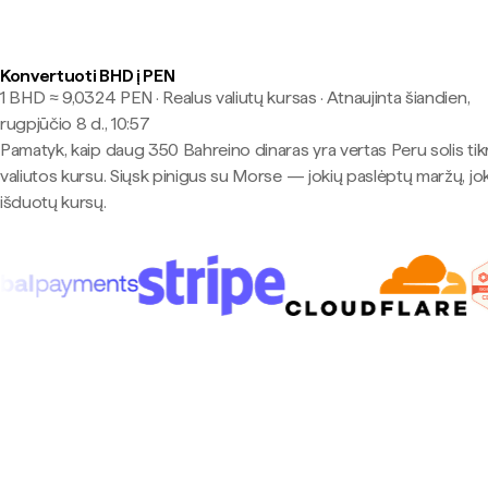
Konvertuoti BHD į PEN
1 BHD ≈ 9,0324 PEN · Realus valiutų kursas
·
Atnaujinta šiandien,
rugpjūčio 8 d., 10:57
Pamatyk, kaip daug 350 Bahreino dinaras yra vertas Peru solis tik
valiutos kursu. Siųsk pinigus su Morse — jokių paslėptų maržų, jo
išduotų kursų.