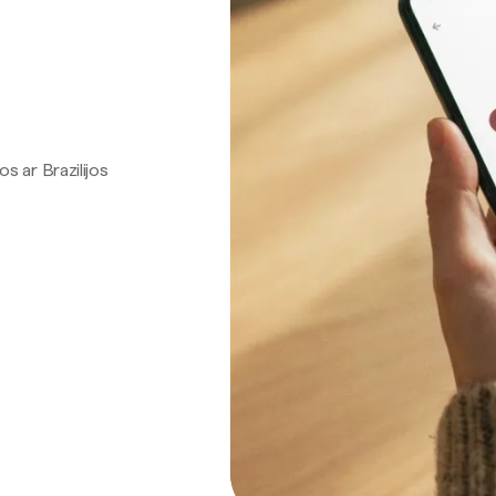
os ar Brazilijos
.