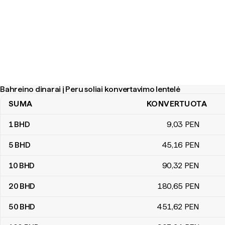
Bahreino dinarai į Peru soliai konvertavimo lentelė
SUMA
KONVERTUOTA
Bahreino dinarai į Peru soliai konvertavimo lentelė
1
BHD
9
,03
PEN
5
BHD
45
,16
PEN
10
BHD
90
,32
PEN
20
BHD
180
,65
PEN
50
BHD
451
,62
PEN