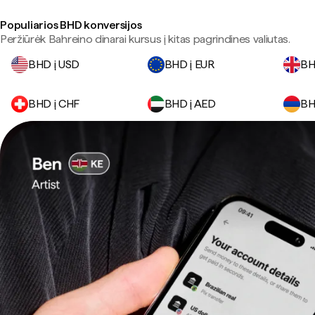
Populiarios BHD konversijos
Peržiūrėk Bahreino dinarai kursus į kitas pagrindines valiutas.
BHD į USD
BHD į EUR
BH
BHD į CHF
BHD į AED
BH