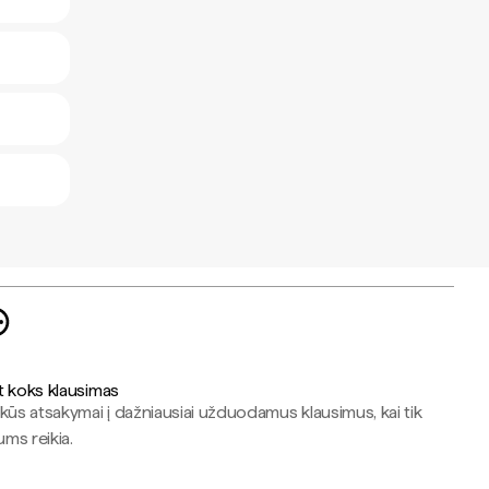
t koks klausimas
kūs atsakymai į dažniausiai užduodamus klausimus, kai tik
jums reikia.