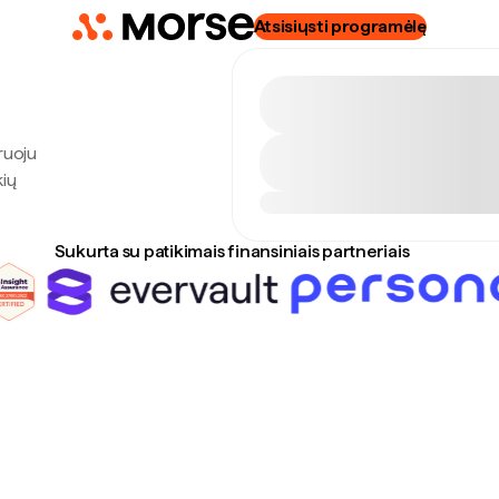
Atsisiųsti programėlę
ruoju
kių
Sukurta su patikimais finansiniais partneriais