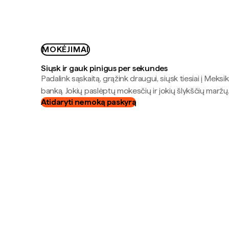
MOKĖJIMAI
Siųsk ir gauk pinigus per sekundes
Padalink sąskaitą, grąžink draugui, siųsk tiesiai į Meksik
banką. Jokių paslėptų mokesčių ir jokių šlykščių maržų
Atidaryti nemoką paskyrą