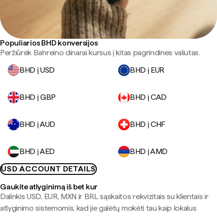
Populiarios BHD konversijos
Peržiūrėk Bahreino dinarai kursus į kitas pagrindines valiutas.
BHD į USD
BHD į EUR
BHD į GBP
BHD į CAD
BHD į AUD
BHD į CHF
BHD į AED
BHD į AMD
USD ACCOUNT DETAILS
Gaukite atlyginimą iš bet kur
Dalinkis USD, EUR, MXN ir BRL sąskaitos rekvizitais su klientais ir
atlyginimo sistemomis, kad jie galėtų mokėti tau kaip lokalus