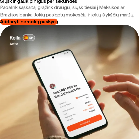
Siųsk ir gauk pinigus per sekundes
Padalink sąskaitą, grąžink draugui, siųsk tiesiai į Meksikos ar
Brazilijos banką. Jokių paslėptų mokesčių ir jokių šlykščių maržų.
Atidaryti nemoką paskyrą