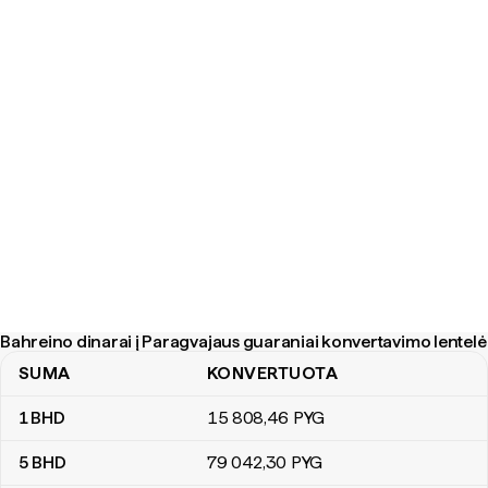
Bahreino dinarai į Paragvajaus guaraniai konvertavimo lentelė
SUMA
KONVERTUOTA
Bahreino dinarai į Paragvajaus guaraniai konvertavimo lentelė
1
BHD
15 808
,46
PYG
5
BHD
79 042
,30
PYG