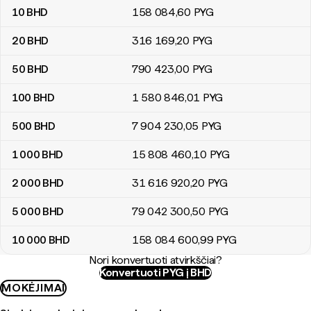
10
BHD
158 084
,60
PYG
20
BHD
316 169
,20
PYG
50
BHD
790 423
,00
PYG
100
BHD
1 580 846
,01
PYG
500
BHD
7 904 230
,05
PYG
1 000
BHD
15 808 460
,10
PYG
2 000
BHD
31 616 920
,20
PYG
5 000
BHD
79 042 300
,50
PYG
10 000
BHD
158 084 600
,99
PYG
Nori konvertuoti atvirkščiai?
Konvertuoti PYG į BHD
MOKĖJIMAI