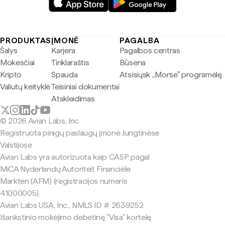
PRODUKTAS
ĮMONĖ
PAGALBA
Šalys
Karjera
Pagalbos centras
Mokesčiai
Tinklaraštis
Būsena
Kripto
Spauda
Atsisiųsk „Morse" programėlę
Valiutų keityklė
Teisiniai dokumentai
Atskleidimas
© 2026 Avian Labs, Inc
Registruota pinigų paslaugų įmonė Jungtinėse
Valstijose
Avian Labs yra autorizuota kaip CASP pagal
MiCA Nyderlandų Autoriteit Financiële
Markten (AFM) (registracijos numeris
41000005).
Avian Labs USA, Inc., NMLS ID # 2639252
Išankstinio mokėjimo debetinę "Visa" kortelę