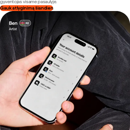
gyventojas visame pasaulyje.
Gauk atlyginimą šiandien