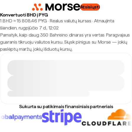
Atsisiųsti
Konvertuoti BHD į PYG
1 BHD ≈ 15 808,46 PYG · Realus valiutų kursas
·
Atnaujinta
šiandien, rugpjūčio 7 d., 12:02
Pamatyk, kaip daug 350 Bahreino dinaras yra vertas Paragvajaus
guaranis tikruoju valiutos kursu. Siųsk pinigus su Morse — jokių
paslėptų maržų, jokių išduotų kursų.
Sukurta su patikimais finansiniais partneriais