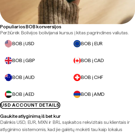
Populiarios BOB konversijos
Peržiūrėk Bolivijos bolivijanai kursus į kitas pagrindines valiutas.
BOB į USD
BOB į EUR
BOB į GBP
BOB į CAD
BOB į AUD
BOB į CHF
BOB į AED
BOB į AMD
USD ACCOUNT DETAILS
Gaukite atlyginimą iš bet kur
Dalinkis USD, EUR, MXN ir BRL sąskaitos rekvizitais su klientais ir
atlyginimo sistemomis, kad jie galėtų mokėti tau kaip lokalus