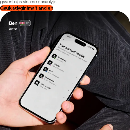
gyventojas visame pasaulyje.
Gauk atlyginimą šiandien