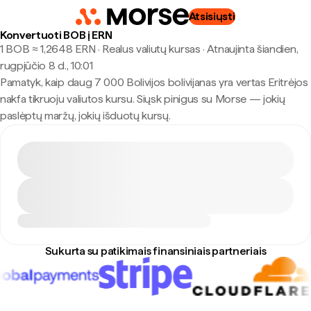
Atsisiųsti
Konvertuoti BOB į ERN
1 BOB ≈ 1,2648 ERN · Realus valiutų kursas
·
Atnaujinta šiandien,
rugpjūčio 8 d., 10:01
Pamatyk, kaip daug 7 000 Bolivijos bolivijanas yra vertas Eritrėjos
nakfa tikruoju valiutos kursu. Siųsk pinigus su Morse — jokių
paslėptų maržų, jokių išduotų kursų.
Sukurta su patikimais finansiniais partneriais