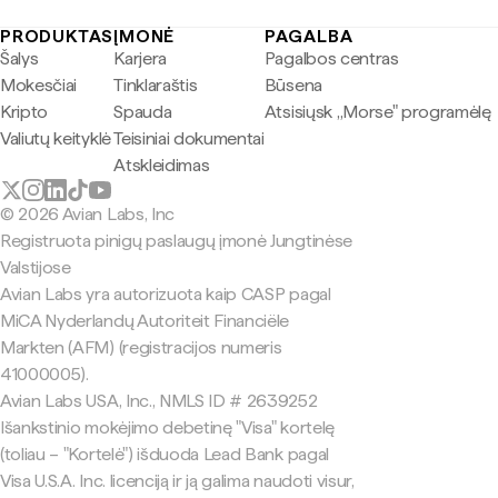
PRODUKTAS
ĮMONĖ
PAGALBA
Šalys
Karjera
Pagalbos centras
Mokesčiai
Tinklaraštis
Būsena
Kripto
Spauda
Atsisiųsk „Morse" programėlę
Valiutų keityklė
Teisiniai dokumentai
Atskleidimas
© 2026 Avian Labs, Inc
Registruota pinigų paslaugų įmonė Jungtinėse
Valstijose
Avian Labs yra autorizuota kaip CASP pagal
MiCA Nyderlandų Autoriteit Financiële
Markten (AFM) (registracijos numeris
41000005).
Avian Labs USA, Inc., NMLS ID # 2639252
Išankstinio mokėjimo debetinę "Visa" kortelę
(toliau – "Kortelė") išduoda Lead Bank pagal
Visa U.S.A. Inc. licenciją ir ją galima naudoti visur,