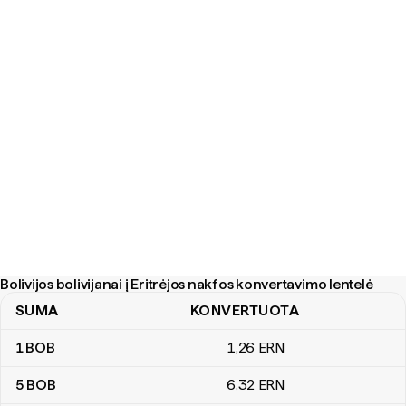
Bolivijos bolivijanai į Eritrėjos nakfos konvertavimo lentelė
SUMA
KONVERTUOTA
Bolivijos bolivijanai į Eritrėjos nakfos konvertavimo lentelė
1
BOB
1
,26
ERN
5
BOB
6
,32
ERN