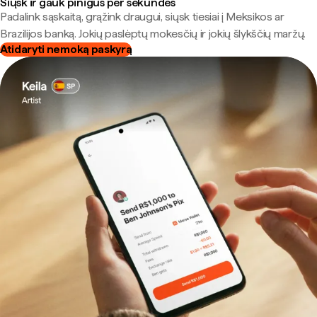
Siųsk ir gauk pinigus per sekundes
Padalink sąskaitą, grąžink draugui, siųsk tiesiai į Meksikos ar
Brazilijos banką. Jokių paslėptų mokesčių ir jokių šlykščių maržų.
Atidaryti nemoką paskyrą