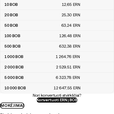
10
BOB
12
,65
ERN
20
BOB
25
,30
ERN
50
BOB
63
,24
ERN
100
BOB
126
,48
ERN
500
BOB
632
,38
ERN
1 000
BOB
1 264
,76
ERN
2 000
BOB
2 529
,51
ERN
5 000
BOB
6 323
,78
ERN
10 000
BOB
12 647
,55
ERN
Nori konvertuoti atvirkščiai?
Konvertuoti ERN į BOB
MOKĖJIMAI