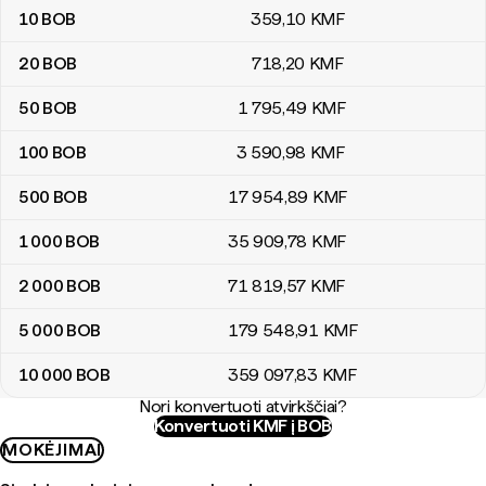
10
BOB
359
,10
KMF
20
BOB
718
,20
KMF
50
BOB
1 795
,49
KMF
100
BOB
3 590
,98
KMF
500
BOB
17 954
,89
KMF
1 000
BOB
35 909
,78
KMF
2 000
BOB
71 819
,57
KMF
5 000
BOB
179 548
,91
KMF
10 000
BOB
359 097
,83
KMF
Nori konvertuoti atvirkščiai?
Konvertuoti KMF į BOB
MOKĖJIMAI