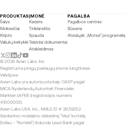
PRODUKTAS
ĮMONĖ
PAGALBA
Šalys
Karjera
Pagalbos centras
Mokesčiai
Tinklaraštis
Būsena
Kripto
Spauda
Atsisiųsk „Morse" programėlę
Valiutų keityklė
Teisiniai dokumentai
Atskleidimas
© 2026 Avian Labs, Inc
Registruota pinigų paslaugų įmonė Jungtinėse
Valstijose
Avian Labs yra autorizuota kaip CASP pagal
MiCA Nyderlandų Autoriteit Financiële
Markten (AFM) (registracijos numeris
41000005).
Avian Labs USA, Inc., NMLS ID # 2639252
Išankstinio mokėjimo debetinę "Visa" kortelę
(toliau – "Kortelė") išduoda Lead Bank pagal