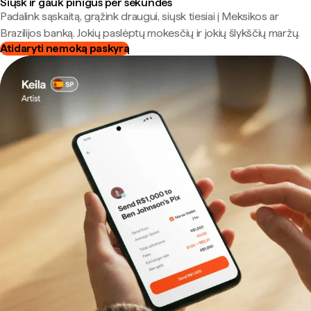
Siųsk ir gauk pinigus per sekundes
Padalink sąskaitą, grąžink draugui, siųsk tiesiai į Meksikos ar
Brazilijos banką. Jokių paslėptų mokesčių ir jokių šlykščių maržų.
Atidaryti nemoką paskyrą