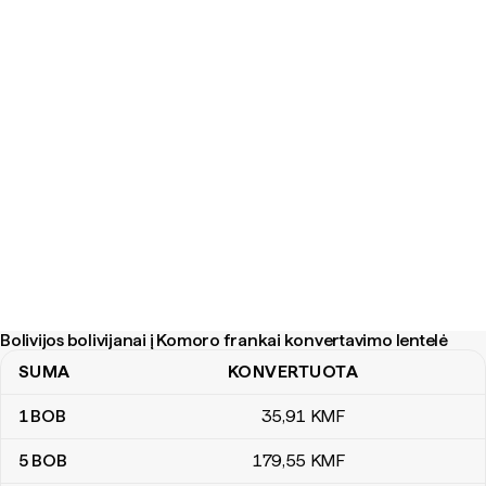
Bolivijos bolivijanai į Komoro frankai konvertavimo lentelė
SUMA
KONVERTUOTA
Bolivijos bolivijanai į Komoro frankai konvertavimo lentelė
1
BOB
35
,91
KMF
5
BOB
179
,55
KMF