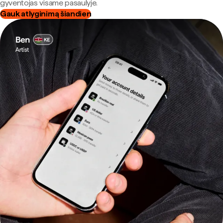
gyventojas visame pasaulyje.
Gauk atlyginimą šiandien