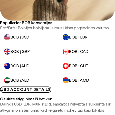
Populiarios BOB konversijos
Peržiūrėk Bolivijos bolivijanai kursus į kitas pagrindines valiutas.
BOB į USD
BOB į EUR
BOB į GBP
BOB į CAD
BOB į AUD
BOB į CHF
BOB į AED
BOB į AMD
USD ACCOUNT DETAILS
Gaukite atlyginimą iš bet kur
Dalinkis USD, EUR, MXN ir BRL sąskaitos rekvizitais su klientais ir
atlyginimo sistemomis, kad jie galėtų mokėti tau kaip lokalus