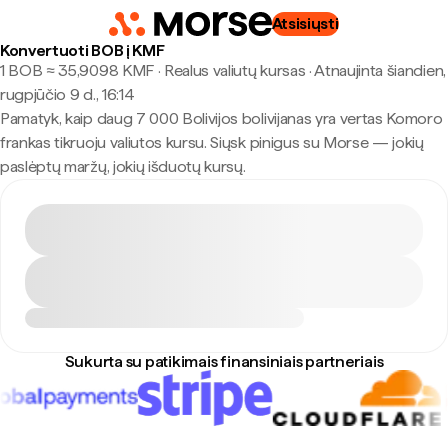
Atsisiųsti
Konvertuoti BOB į KMF
1 BOB ≈ 35,9098 KMF · Realus valiutų kursas
·
Atnaujinta šiandien,
rugpjūčio 9 d., 16:14
Pamatyk, kaip daug 7 000 Bolivijos bolivijanas yra vertas Komoro
frankas tikruoju valiutos kursu. Siųsk pinigus su Morse — jokių
paslėptų maržų, jokių išduotų kursų.
Sukurta su patikimais finansiniais partneriais