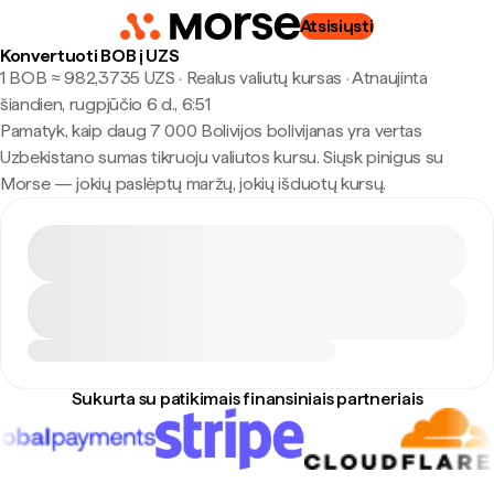
Atsisiųsti
Konvertuoti BOB į UZS
1 BOB ≈ 982,3735 UZS · Realus valiutų kursas
·
Atnaujinta
šiandien, rugpjūčio 6 d., 6:51
Pamatyk, kaip daug 7 000 Bolivijos bolivijanas yra vertas
Uzbekistano sumas tikruoju valiutos kursu. Siųsk pinigus su
Morse — jokių paslėptų maržų, jokių išduotų kursų.
Sukurta su patikimais finansiniais partneriais