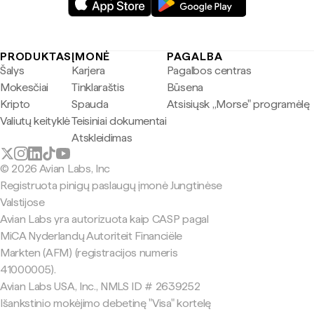
PRODUKTAS
ĮMONĖ
PAGALBA
Šalys
Karjera
Pagalbos centras
Mokesčiai
Tinklaraštis
Būsena
Kripto
Spauda
Atsisiųsk „Morse" programėlę
Valiutų keityklė
Teisiniai dokumentai
Atskleidimas
© 2026 Avian Labs, Inc
Registruota pinigų paslaugų įmonė Jungtinėse
Valstijose
Avian Labs yra autorizuota kaip CASP pagal
MiCA Nyderlandų Autoriteit Financiële
Markten (AFM) (registracijos numeris
41000005).
Avian Labs USA, Inc., NMLS ID # 2639252
Išankstinio mokėjimo debetinę "Visa" kortelę