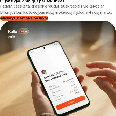
Siųsk ir gauk pinigus per sekundes
Padalink sąskaitą, grąžink draugui, siųsk tiesiai į Meksikos ar
Brazilijos banką. Jokių paslėptų mokesčių ir jokių šlykščių maržų.
Atidaryti nemoką paskyrą