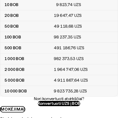
10
BOB
9 823
,74
UZS
20
BOB
19 647
,47
UZS
50
BOB
49 118
,68
UZS
100
BOB
98 237
,35
UZS
500
BOB
491 186
,76
UZS
1 000
BOB
982 373
,53
UZS
2 000
BOB
1 964 747
,06
UZS
5 000
BOB
4 911 867
,64
UZS
10 000
BOB
9 823 735
,28
UZS
Nori konvertuoti atvirkščiai?
Konvertuoti UZS į BOB
MOKĖJIMAI