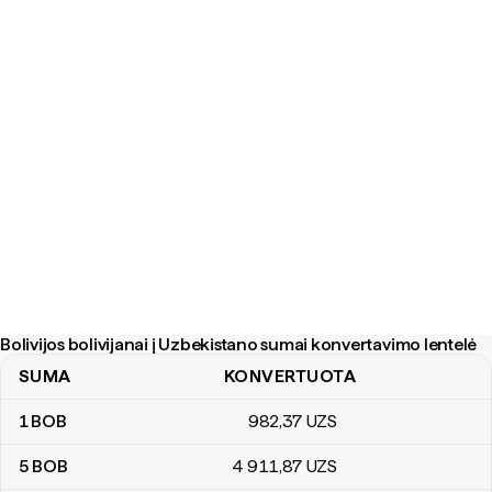
Bolivijos bolivijanai į Uzbekistano sumai konvertavimo lentelė
SUMA
KONVERTUOTA
Bolivijos bolivijanai į Uzbekistano sumai konvertavimo lentelė
1
BOB
982
,37
UZS
5
BOB
4 911
,87
UZS