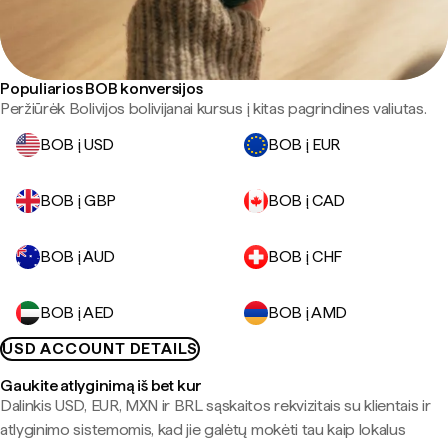
Populiarios BOB konversijos
Peržiūrėk Bolivijos bolivijanai kursus į kitas pagrindines valiutas.
BOB į USD
BOB į EUR
BOB į GBP
BOB į CAD
BOB į AUD
BOB į CHF
BOB į AED
BOB į AMD
USD ACCOUNT DETAILS
Gaukite atlyginimą iš bet kur
Dalinkis USD, EUR, MXN ir BRL sąskaitos rekvizitais su klientais ir
atlyginimo sistemomis, kad jie galėtų mokėti tau kaip lokalus