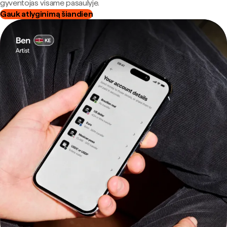
gyventojas visame pasaulyje.
Gauk atlyginimą šiandien