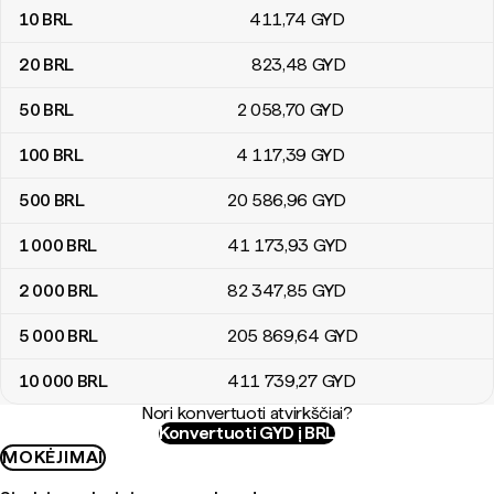
10
BRL
411
,74
GYD
20
BRL
823
,48
GYD
50
BRL
2 058
,70
GYD
100
BRL
4 117
,39
GYD
500
BRL
20 586
,96
GYD
1 000
BRL
41 173
,93
GYD
2 000
BRL
82 347
,85
GYD
5 000
BRL
205 869
,64
GYD
10 000
BRL
411 739
,27
GYD
Nori konvertuoti atvirkščiai?
Konvertuoti GYD į BRL
MOKĖJIMAI