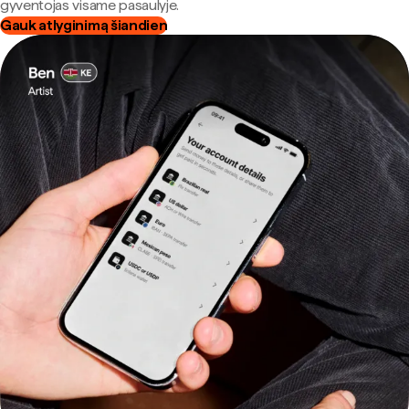
gyventojas visame pasaulyje.
Gauk atlyginimą šiandien