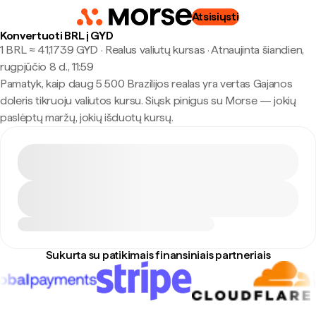
Atsisiųsti
Konvertuoti BRL į GYD
1 BRL ≈ 41,1739 GYD · Realus valiutų kursas
·
Atnaujinta šiandien,
rugpjūčio 8 d., 11:59
Pamatyk, kaip daug 5 500 Brazilijos realas yra vertas Gajanos
doleris tikruoju valiutos kursu. Siųsk pinigus su Morse — jokių
paslėptų maržų, jokių išduotų kursų.
Sukurta su patikimais finansiniais partneriais