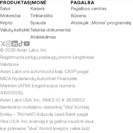
PRODUKTAS
ĮMONĖ
PAGALBA
Šalys
Karjera
Pagalbos centras
Mokesčiai
Tinklaraštis
Būsena
Kripto
Spauda
Atsisiųsk „Morse" programėlę
Valiutų keityklė
Teisiniai dokumentai
Atskleidimas
© 2026 Avian Labs, Inc
Registruota pinigų paslaugų įmonė Jungtinėse
Valstijose
Avian Labs yra autorizuota kaip CASP pagal
MiCA Nyderlandų Autoriteit Financiële
Markten (AFM) (registracijos numeris
41000005).
Avian Labs USA, Inc., NMLS ID # 2639252
Išankstinio mokėjimo debetinę "Visa" kortelę
(toliau – "Kortelė") išduoda Lead Bank pagal
Visa U.S.A. Inc. licenciją ir ją galima naudoti visur,
kur priimama "Visa". Norint kreiptis, reikia būti