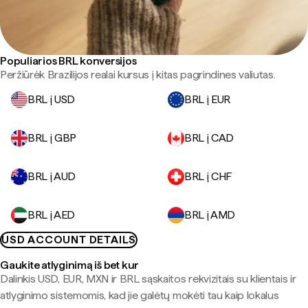
Populiarios BRL konversijos
Peržiūrėk Brazilijos realai kursus į kitas pagrindines valiutas.
BRL į USD
BRL į EUR
BRL į GBP
BRL į CAD
BRL į AUD
BRL į CHF
BRL į AED
BRL į AMD
USD ACCOUNT DETAILS
Gaukite atlyginimą iš bet kur
Dalinkis USD, EUR, MXN ir BRL sąskaitos rekvizitais su klientais ir
atlyginimo sistemomis, kad jie galėtų mokėti tau kaip lokalus