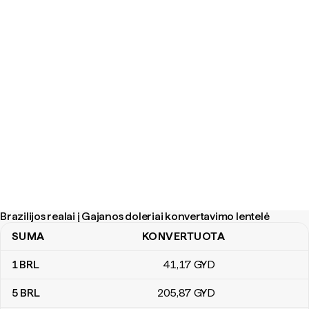
Brazilijos realai į Gajanos doleriai konvertavimo lentelė
SUMA
KONVERTUOTA
Brazilijos realai į Gajanos doleriai konvertavimo lentelė
1
BRL
41
,17
GYD
5
BRL
205
,87
GYD