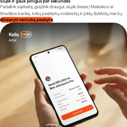
Siųsk ir gauk pinigus per sekundes
Padalink sąskaitą, grąžink draugui, siųsk tiesiai į Meksikos ar
Brazilijos banką. Jokių paslėptų mokesčių ir jokių šlykščių maržų.
Atidaryti nemoką paskyrą