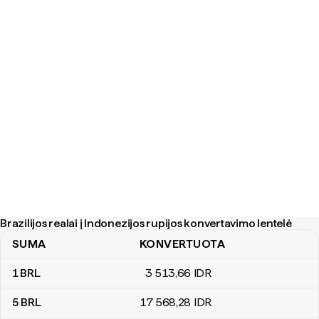
Brazilijos realai į Indonezijos rupijos konvertavimo lentelė
SUMA
KONVERTUOTA
Brazilijos realai į Indonezijos rupijos konvertavimo lentelė
1
BRL
3 513
,66
IDR
5
BRL
17 568
,28
IDR