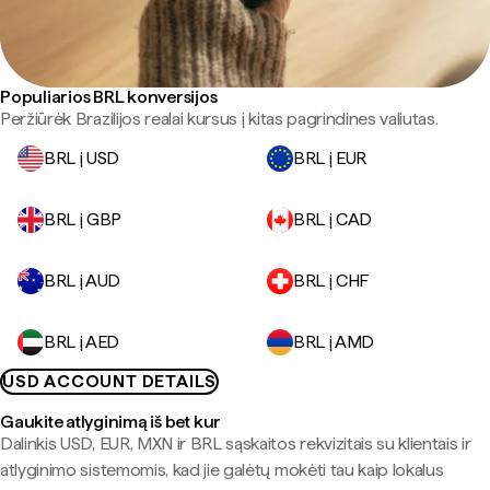
Populiarios BRL konversijos
Peržiūrėk Brazilijos realai kursus į kitas pagrindines valiutas.
BRL į USD
BRL į EUR
BRL į GBP
BRL į CAD
BRL į AUD
BRL į CHF
BRL į AED
BRL į AMD
USD ACCOUNT DETAILS
Gaukite atlyginimą iš bet kur
Dalinkis USD, EUR, MXN ir BRL sąskaitos rekvizitais su klientais ir
atlyginimo sistemomis, kad jie galėtų mokėti tau kaip lokalus