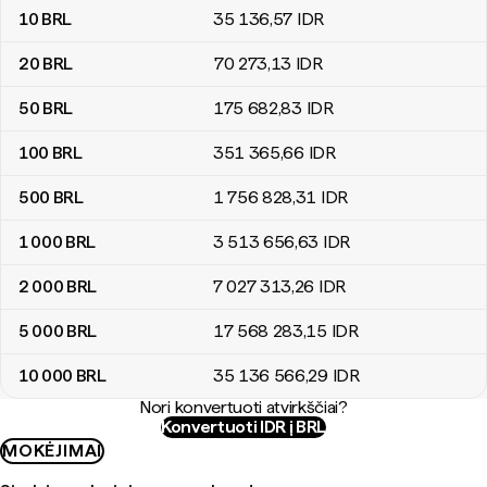
10
BRL
35 136
,57
IDR
20
BRL
70 273
,13
IDR
50
BRL
175 682
,83
IDR
100
BRL
351 365
,66
IDR
500
BRL
1 756 828
,31
IDR
1 000
BRL
3 513 656
,63
IDR
2 000
BRL
7 027 313
,26
IDR
5 000
BRL
17 568 283
,15
IDR
10 000
BRL
35 136 566
,29
IDR
Nori konvertuoti atvirkščiai?
Konvertuoti IDR į BRL
MOKĖJIMAI