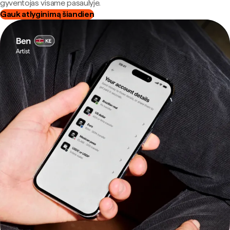
gyventojas visame pasaulyje.
Gauk atlyginimą šiandien