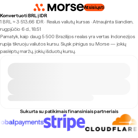
Atsisiųsti
Konvertuoti BRL į IDR
1 BRL ≈ 3 513,66 IDR · Realus valiutų kursas
·
Atnaujinta šiandien,
rugpjūčio 6 d., 18:51
Pamatyk, kaip daug 5 500 Brazilijos realas yra vertas Indonezijos
rupija tikruoju valiutos kursu. Siųsk pinigus su Morse — jokių
paslėptų maržų, jokių išduotų kursų.
Sukurta su patikimais finansiniais partneriais