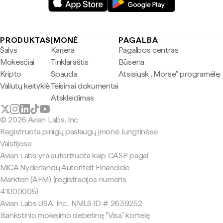
PRODUKTAS
ĮMONĖ
PAGALBA
Šalys
Karjera
Pagalbos centras
Mokesčiai
Tinklaraštis
Būsena
Kripto
Spauda
Atsisiųsk „Morse" programėlę
Valiutų keityklė
Teisiniai dokumentai
Atskleidimas
© 2026 Avian Labs, Inc
Registruota pinigų paslaugų įmonė Jungtinėse
Valstijose
Avian Labs yra autorizuota kaip CASP pagal
MiCA Nyderlandų Autoriteit Financiële
Markten (AFM) (registracijos numeris
41000005).
Avian Labs USA, Inc., NMLS ID # 2639252
Išankstinio mokėjimo debetinę "Visa" kortelę