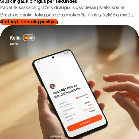
Siųsk ir gauk pinigus per sekundes
Padalink sąskaitą, grąžink draugui, siųsk tiesiai į Meksikos ar
Brazilijos banką. Jokių paslėptų mokesčių ir jokių šlykščių maržų.
Atidaryti nemoką paskyrą