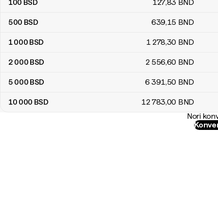
100
BSD
127
,83
BND
500
BSD
639
,15
BND
1 000
BSD
1 278
,30
BND
2 000
BSD
2 556
,60
BND
5 000
BSD
6 391
,50
BND
10 000
BSD
12 783
,00
BND
Nori konv
Konver