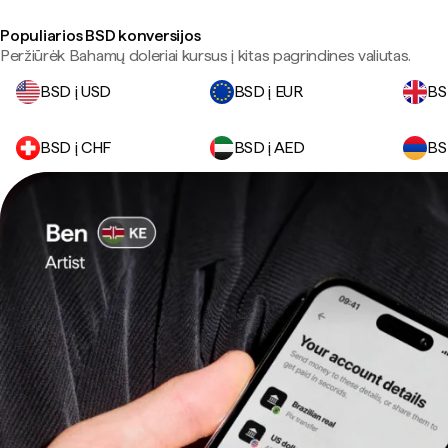
Populiarios BSD konversijos
Peržiūrėk Bahamų doleriai kursus į kitas pagrindines valiutas.
BSD į USD
BSD į EUR
BS
BSD į CHF
BSD į AED
BS