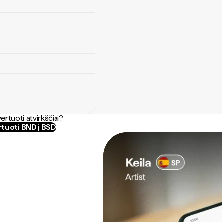
ertuoti atvirkščiai?
tuoti BND į BSD