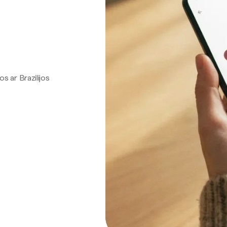
os ar Brazilijos
.