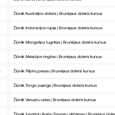
Žiūrėk Australijos doleris į Brunėjaus doleris kursus
Žiūrėk Indonezijos rupija į Brunėjaus doleris kursus
Žiūrėk Mongolijos tugrikas į Brunėjaus doleris kursus
Žiūrėk Malaizijos ringitas į Brunėjaus doleris kursus
s
Žiūrėk Filipinų pesas į Brunėjaus doleris kursus
Žiūrėk Tongo paanga į Brunėjaus doleris kursus
Žiūrėk Vanuatu vatas į Brunėjaus doleris kursus
Žiūrėk Jungtinių Arabų Emyratų dirhamas į Brunėjaus doler