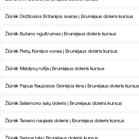
Žiūrėk Didžiosios Britanijos svaras į Brunėjaus doleris kursus
Žiūrėk Butano ngultrumas į Brunėjaus doleris kursus
Žiūrėk Pietų Korėjos vonas į Brunėjaus doleris kursus
Žiūrėk Maldyvų rufija į Brunėjaus doleris kursus
Žiūrėk Papua Naujosios Gvinėjos kina į Brunėjaus doleris kursu
Žiūrėk Saliamono salų doleris į Brunėjaus doleris kursus
Žiūrėk Taivano naujasis doleris į Brunėjaus doleris kursus
Žiūrėk Samoa tala į Brunėjaus doleris kursus