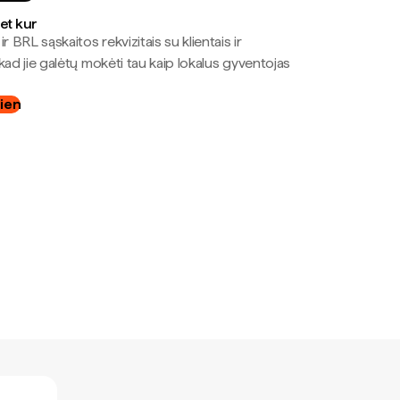
bet kur
r BRL sąskaitos rekvizitais su klientais ir
kad jie galėtų mokėti tau kaip lokalus gyventojas
dien