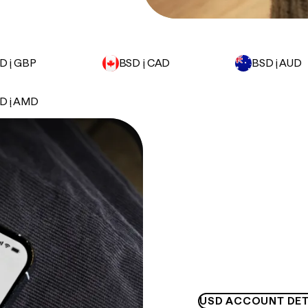
D į GBP
BSD į CAD
BSD į AUD
D į AMD
USD ACCOUNT DET