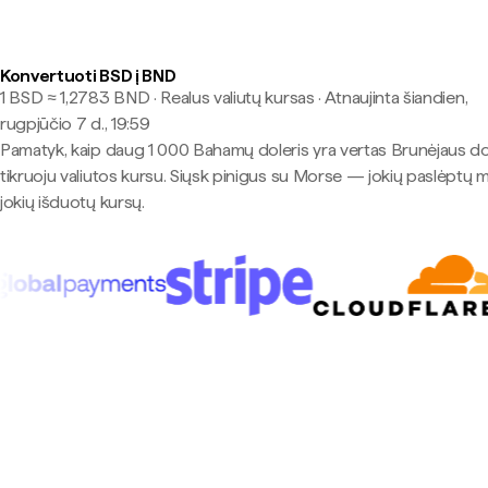
Konvertuoti BSD į BND
1 BSD ≈ 1,2783 BND · Realus valiutų kursas
·
Atnaujinta šiandien,
rugpjūčio 7 d., 19:59
Pamatyk, kaip daug 1 000 Bahamų doleris yra vertas Brunėjaus do
tikruoju valiutos kursu. Siųsk pinigus su Morse — jokių paslėptų 
jokių išduotų kursų.