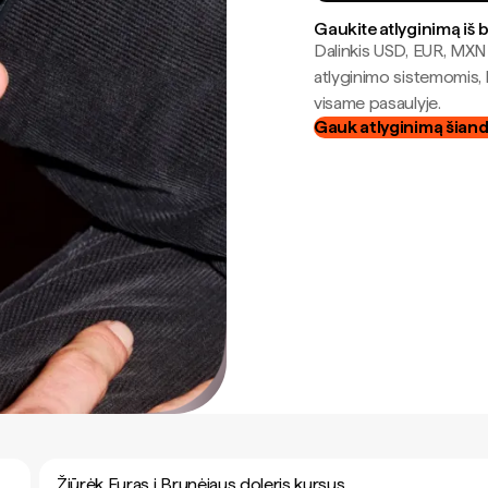
Gaukite atlyginimą iš 
Dalinkis USD, EUR, MXN i
atlyginimo sistemomis, 
visame pasaulyje.
Gauk atlyginimą šian
Žiūrėk Euras į Brunėjaus doleris kursus