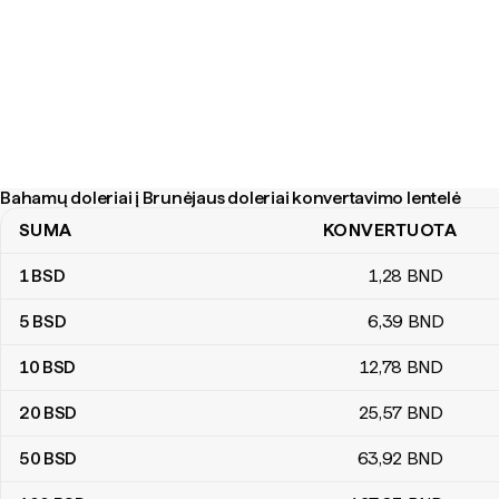
Bahamų doleriai į Brunėjaus doleriai konvertavimo lentelė
SUMA
KONVERTUOTA
Bahamų doleriai į Brunėjaus doleriai konvertavimo lentelė
1
BSD
1
,28
BND
5
BSD
6
,39
BND
10
BSD
12
,78
BND
20
BSD
25
,57
BND
50
BSD
63
,92
BND