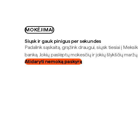
MOKĖJIMAI
Siųsk ir gauk pinigus per sekundes
Padalink sąskaitą, grąžink draugui, siųsk tiesiai į Meksik
banką. Jokių paslėptų mokesčių ir jokių šlykščių maržų
Atidaryti nemoką paskyrą