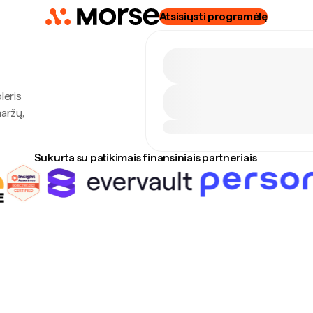
Atsisiųsti programėlę
leris
maržų,
Sukurta su patikimais finansiniais partneriais