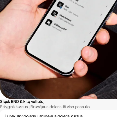
Siųsk BND iš kitų valiutų
Palygink kursus į Brunėjaus doleriai iš viso pasaulio.
Žiūrėk JAV doleris į Brunėjaus doleris kursus