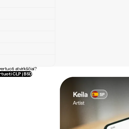
ertuoti atvirkščiai?
tuoti CLP į BSD