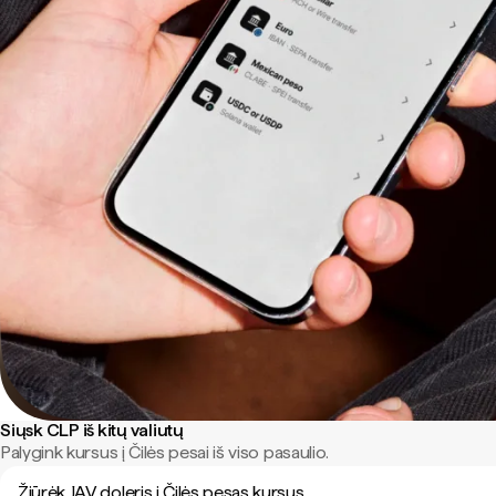
Siųsk CLP iš kitų valiutų
Palygink kursus į Čilės pesai iš viso pasaulio.
Žiūrėk JAV doleris į Čilės pesas kursus