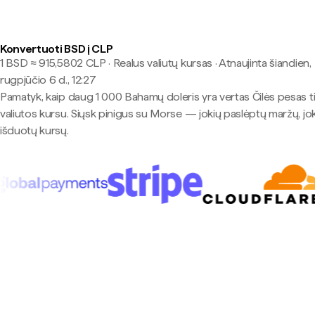
Konvertuoti BSD į CLP
1 BSD ≈ 915,5802 CLP · Realus valiutų kursas
·
Atnaujinta šiandien,
rugpjūčio 6 d., 12:27
Pamatyk, kaip daug 1 000 Bahamų doleris yra vertas Čilės pesas t
valiutos kursu. Siųsk pinigus su Morse — jokių paslėptų maržų, jo
išduotų kursų.