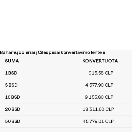
Bahamų doleriai į Čilės pesai konvertavimo lentelė
SUMA
KONVERTUOTA
Bahamų doleriai į Čilės pesai konvertavimo lentelė
1
BSD
915
,58
CLP
5
BSD
4 577
,90
CLP
10
BSD
9 155
,80
CLP
20
BSD
18 311
,60
CLP
50
BSD
45 779
,01
CLP