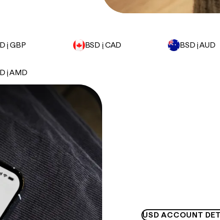
D į GBP
BSD į CAD
BSD į AUD
D į AMD
USD ACCOUNT DET