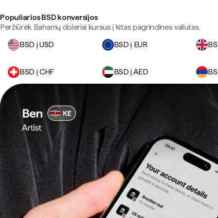
Populiarios BSD konversijos
Peržiūrėk Bahamų doleriai kursus į kitas pagrindines valiutas.
BSD į USD
BSD į EUR
BS
BSD į CHF
BSD į AED
BS