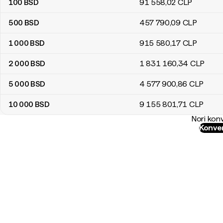
100
BSD
91 558
,02
CLP
500
BSD
457 790
,09
CLP
1 000
BSD
915 580
,17
CLP
2 000
BSD
1 831 160
,34
CLP
5 000
BSD
4 577 900
,86
CLP
10 000
BSD
9 155 801
,71
CLP
Nori konv
Konver