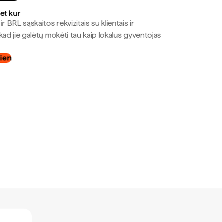
bet kur
r BRL sąskaitos rekvizitais su klientais ir
kad jie galėtų mokėti tau kaip lokalus gyventojas
dien