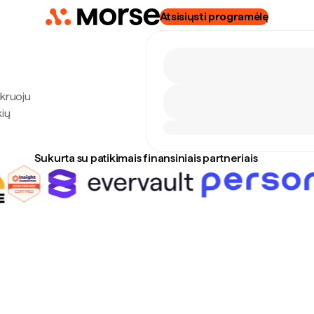
Atsisiųsti programėlę
ikruoju
kių
Sukurta su patikimais finansiniais partneriais