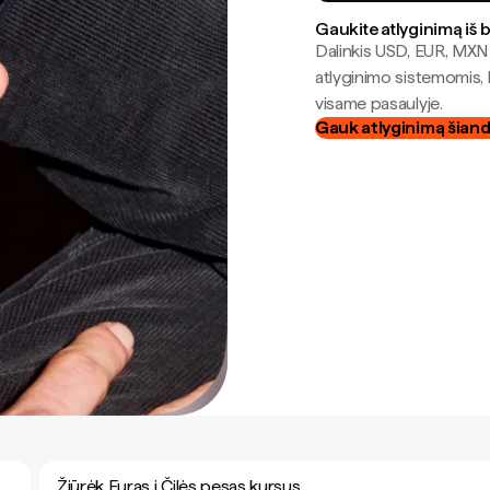
Gaukite atlyginimą iš 
Dalinkis USD, EUR, MXN i
atlyginimo sistemomis, 
visame pasaulyje.
Gauk atlyginimą šian
Žiūrėk Euras į Čilės pesas kursus