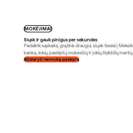
MOKĖJIMAI
Siųsk ir gauk pinigus per sekundes
Padalink sąskaitą, grąžink draugui, siųsk tiesiai į Meksik
banką. Jokių paslėptų mokesčių ir jokių šlykščių maržų
Atidaryti nemoką paskyrą