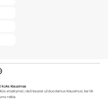
t koks klausimas
kūs atsakymai į dažniausiai užduodamus klausimus, kai tik
jums reikia.