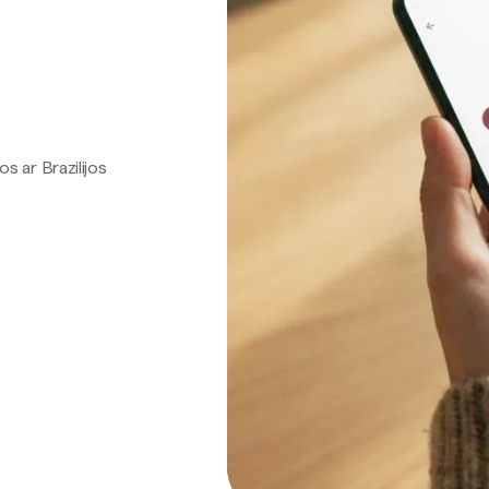
os ar Brazilijos
.