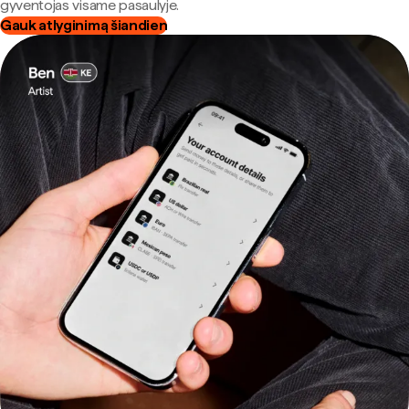
gyventojas visame pasaulyje.
Gauk atlyginimą šiandien