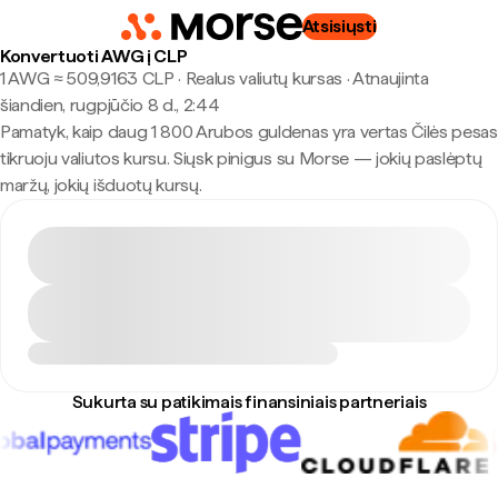
Atsisiųsti
Konvertuoti AWG į CLP
1 AWG ≈ 509,9163 CLP · Realus valiutų kursas
·
Atnaujinta
šiandien, rugpjūčio 8 d., 2:44
Pamatyk, kaip daug 1 800 Arubos guldenas yra vertas Čilės pesas
tikruoju valiutos kursu. Siųsk pinigus su Morse — jokių paslėptų
maržų, jokių išduotų kursų.
Sukurta su patikimais finansiniais partneriais