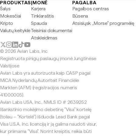
PRODUKTAS
ĮMONĖ
PAGALBA
Šalys
Karjera
Pagalbos centras
Mokesčiai
Tinklaraštis
Būsena
Kripto
Spauda
Atsisiųsk „Morse" programėlę
Valiutų keityklė
Teisiniai dokumentai
Atskleidimas
© 2026 Avian Labs, Inc
Registruota pinigų paslaugų įmonė Jungtinėse
Valstijose
Avian Labs yra autorizuota kaip CASP pagal
MiCA Nyderlandų Autoriteit Financiële
Markten (AFM) (registracijos numeris
41000005).
Avian Labs USA, Inc., NMLS ID # 2639252
Išankstinio mokėjimo debetinę "Visa" kortelę
(toliau – "Kortelė") išduoda Lead Bank pagal
Visa U.S.A. Inc. licenciją ir ją galima naudoti visur,
kur priimama "Visa". Norint kreiptis, reikia būti