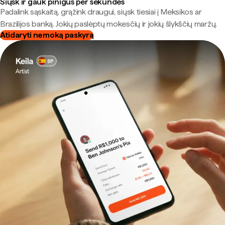
Siųsk ir gauk pinigus per sekundes
Padalink sąskaitą, grąžink draugui, siųsk tiesiai į Meksikos ar
Brazilijos banką. Jokių paslėptų mokesčių ir jokių šlykščių maržų.
Atidaryti nemoką paskyrą