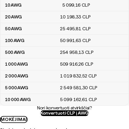
10
AWG
5 099
,16
CLP
20
AWG
10 198
,33
CLP
50
AWG
25 495
,81
CLP
100
AWG
50 991
,63
CLP
500
AWG
254 958
,13
CLP
1 000
AWG
509 916
,26
CLP
2 000
AWG
1 019 832
,52
CLP
5 000
AWG
2 549 581
,30
CLP
10 000
AWG
5 099 162
,61
CLP
Nori konvertuoti atvirkščiai?
Konvertuoti CLP į AWG
MOKĖJIMAI