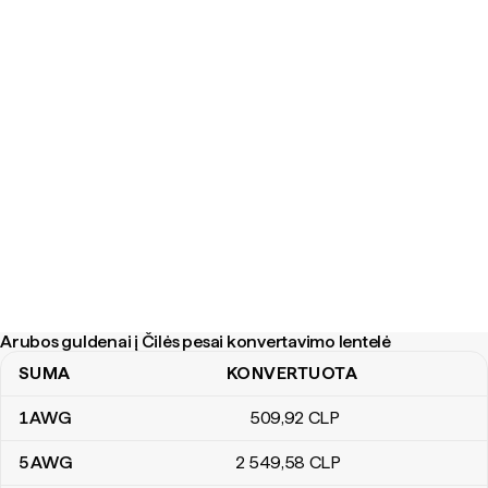
Arubos guldenai į Čilės pesai konvertavimo lentelė
SUMA
KONVERTUOTA
Arubos guldenai į Čilės pesai konvertavimo lentelė
1
AWG
509
,92
CLP
5
AWG
2 549
,58
CLP