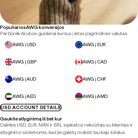
Populiarios AWG konversijos
Peržiūrėk Arubos guldenai kursus į kitas pagrindines valiutas.
AWG į USD
AWG į EUR
AWG į GBP
AWG į CAD
AWG į AUD
AWG į CHF
AWG į AED
AWG į AMD
USD ACCOUNT DETAILS
Gaukite atlyginimą iš bet kur
Dalinkis USD, EUR, MXN ir BRL sąskaitos rekvizitais su klientais ir
atlyginimo sistemomis, kad jie galėtų mokėti tau kaip lokalus