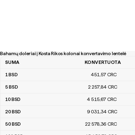
Bahamų doleriai į Kosta Rikos kolonai konvertavimo lentelė
SUMA
KONVERTUOTA
Bahamų doleriai į Kosta Rikos kolonai konvertavimo lentelė
1
BSD
451
,57
CRC
5
BSD
2 257
,84
CRC
10
BSD
4 515
,67
CRC
20
BSD
9 031
,34
CRC
50
BSD
22 578
,36
CRC