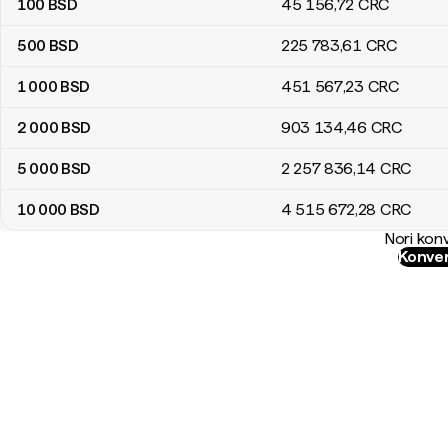
100
BSD
45 156
,72
CRC
500
BSD
225 783
,61
CRC
1 000
BSD
451 567
,23
CRC
2 000
BSD
903 134
,46
CRC
5 000
BSD
2 257 836
,14
CRC
10 000
BSD
4 515 672
,28
CRC
Nori konv
Konver