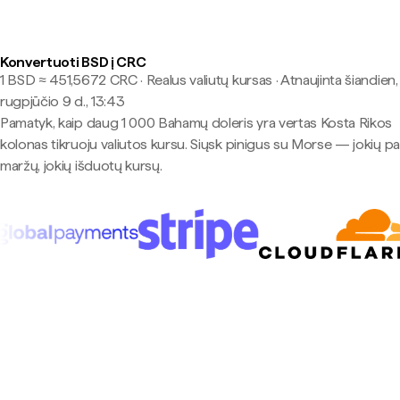
Konvertuoti BSD į CRC
1 BSD ≈ 451,5672 CRC · Realus valiutų kursas
·
Atnaujinta šiandien,
rugpjūčio 9 d., 13:43
Pamatyk, kaip daug 1 000 Bahamų doleris yra vertas Kosta Rikos
kolonas tikruoju valiutos kursu. Siųsk pinigus su Morse — jokių p
maržų, jokių išduotų kursų.