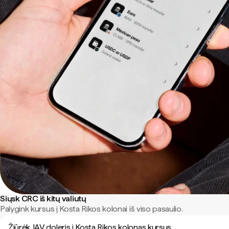
Siųsk CRC iš kitų valiutų
Palygink kursus į Kosta Rikos kolonai iš viso pasaulio.
Žiūrėk JAV doleris į Kosta Rikos kolonas kursus