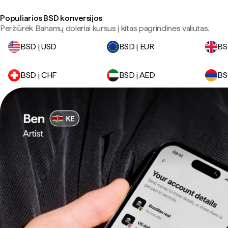
Populiarios BSD konversijos
Peržiūrėk Bahamų doleriai kursus į kitas pagrindines valiutas.
BSD į USD
BSD į EUR
BS
BSD į CHF
BSD į AED
BS