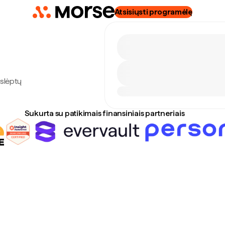
Atsisiųsti programėlę
aslėptų
Sukurta su patikimais finansiniais partneriais