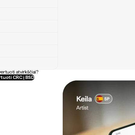
ertuoti atvirkščiai?
tuoti CRC į BSD