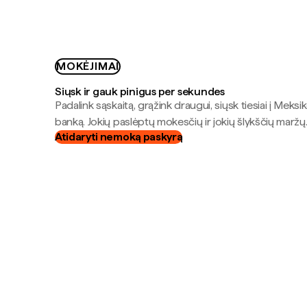
MOKĖJIMAI
Siųsk ir gauk pinigus per sekundes
Padalink sąskaitą, grąžink draugui, siųsk tiesiai į Meksik
banką. Jokių paslėptų mokesčių ir jokių šlykščių maržų
Atidaryti nemoką paskyrą