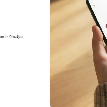
os ar Brazilijos
.