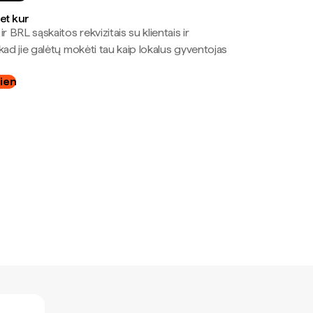
bet kur
r BRL sąskaitos rekvizitais su klientais ir
kad jie galėtų mokėti tau kaip lokalus gyventojas
dien