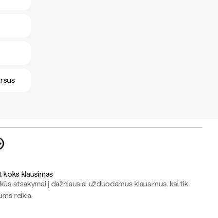
ursus
t koks klausimas
kūs atsakymai į dažniausiai užduodamus klausimus, kai tik
jums reikia.