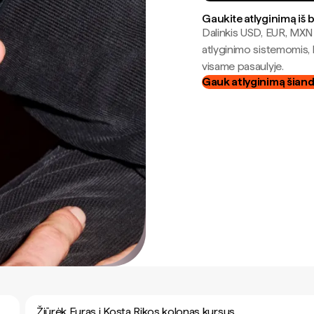
Gaukite atlyginimą iš 
Dalinkis USD, EUR, MXN i
atlyginimo sistemomis, 
visame pasaulyje.
Gauk atlyginimą šian
Žiūrėk Euras į Kosta Rikos kolonas kursus