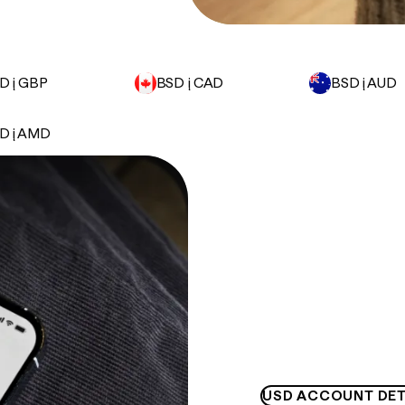
D į GBP
BSD į CAD
BSD į AUD
D į AMD
USD ACCOUNT DET