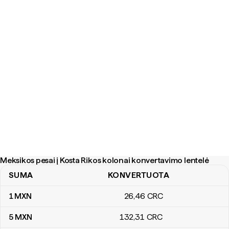
Meksikos pesai į Kosta Rikos kolonai konvertavimo lentelė
SUMA
KONVERTUOTA
Meksikos pesai į Kosta Rikos kolonai konvertavimo lentelė
1
MXN
26
,46
CRC
5
MXN
132
,31
CRC