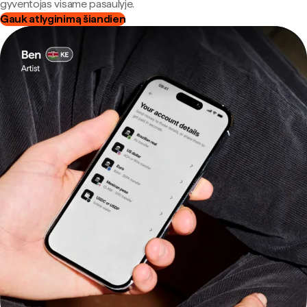
gyventojas visame pasaulyje.
Gauk atlyginimą šiandien