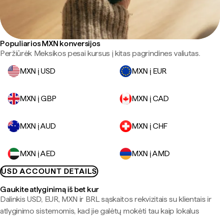
Populiarios MXN konversijos
Peržiūrėk Meksikos pesai kursus į kitas pagrindines valiutas.
MXN į USD
MXN į EUR
MXN į GBP
MXN į CAD
MXN į AUD
MXN į CHF
MXN į AED
MXN į AMD
USD ACCOUNT DETAILS
Gaukite atlyginimą iš bet kur
Dalinkis USD, EUR, MXN ir BRL sąskaitos rekvizitais su klientais ir
atlyginimo sistemomis, kad jie galėtų mokėti tau kaip lokalus