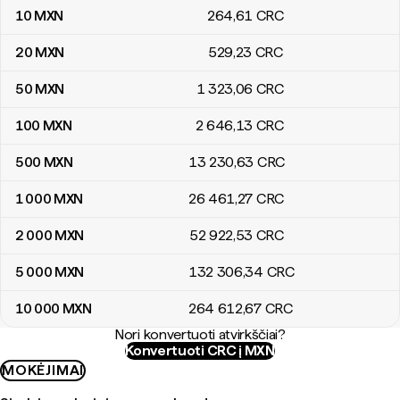
10
MXN
264
,61
CRC
20
MXN
529
,23
CRC
50
MXN
1 323
,06
CRC
100
MXN
2 646
,13
CRC
500
MXN
13 230
,63
CRC
1 000
MXN
26 461
,27
CRC
2 000
MXN
52 922
,53
CRC
5 000
MXN
132 306
,34
CRC
10 000
MXN
264 612
,67
CRC
Nori konvertuoti atvirkščiai?
Konvertuoti CRC į MXN
MOKĖJIMAI