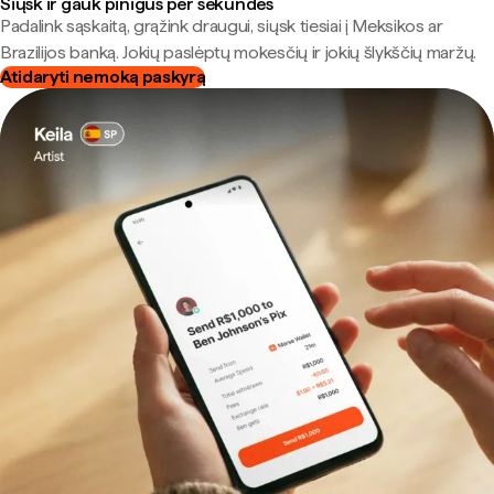
Siųsk ir gauk pinigus per sekundes
Padalink sąskaitą, grąžink draugui, siųsk tiesiai į Meksikos ar
Brazilijos banką. Jokių paslėptų mokesčių ir jokių šlykščių maržų.
Atidaryti nemoką paskyrą