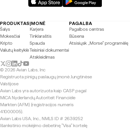
PRODUKTAS
ĮMONĖ
PAGALBA
Šalys
Karjera
Pagalbos centras
Mokesčiai
Tinklaraštis
Būsena
Kripto
Spauda
Atsisiųsk „Morse" programėlę
Valiutų keityklė
Teisiniai dokumentai
Atskleidimas
© 2026 Avian Labs, Inc
Registruota pinigų paslaugų įmonė Jungtinėse
Valstijose
Avian Labs yra autorizuota kaip CASP pagal
MiCA Nyderlandų Autoriteit Financiële
Markten (AFM) (registracijos numeris
41000005).
Avian Labs USA, Inc., NMLS ID # 2639252
Išankstinio mokėjimo debetinę "Visa" kortelę