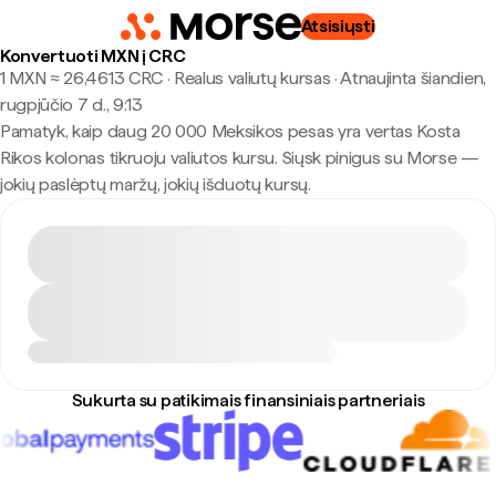
Atsisiųsti
Konvertuoti MXN į CRC
1 MXN ≈ 26,4613 CRC · Realus valiutų kursas
·
Atnaujinta šiandien,
rugpjūčio 7 d., 9:13
Pamatyk, kaip daug 20 000 Meksikos pesas yra vertas Kosta
Rikos kolonas tikruoju valiutos kursu. Siųsk pinigus su Morse —
jokių paslėptų maržų, jokių išduotų kursų.
Sukurta su patikimais finansiniais partneriais