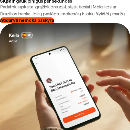
Siųsk ir gauk pinigus per sekundes
Padalink sąskaitą, grąžink draugui, siųsk tiesiai į Meksikos ar
Brazilijos banką. Jokių paslėptų mokesčių ir jokių šlykščių maržų.
Atidaryti nemoką paskyrą