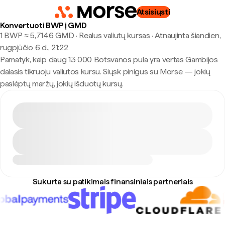
Atsisiųsti
Konvertuoti BWP į GMD
1 BWP ≈ 5,7146 GMD · Realus valiutų kursas
·
Atnaujinta šiandien,
rugpjūčio 6 d., 21:22
Pamatyk, kaip daug 13 000 Botsvanos pula yra vertas Gambijos
dalasis tikruoju valiutos kursu. Siųsk pinigus su Morse — jokių
paslėptų maržų, jokių išduotų kursų.
Sukurta su patikimais finansiniais partneriais