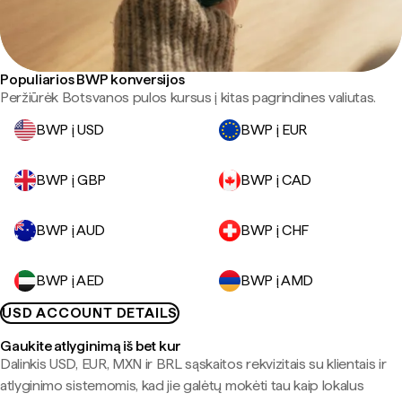
Populiarios BWP konversijos
Peržiūrėk Botsvanos pulos kursus į kitas pagrindines valiutas.
BWP į USD
BWP į EUR
BWP į GBP
BWP į CAD
BWP į AUD
BWP į CHF
BWP į AED
BWP į AMD
USD ACCOUNT DETAILS
Gaukite atlyginimą iš bet kur
Dalinkis USD, EUR, MXN ir BRL sąskaitos rekvizitais su klientais ir
atlyginimo sistemomis, kad jie galėtų mokėti tau kaip lokalus