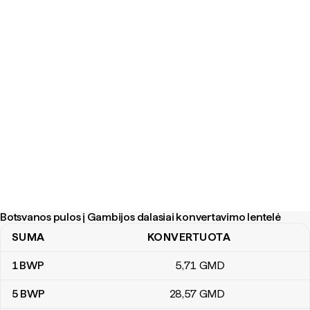
Botsvanos pulos į Gambijos dalasiai konvertavimo lentelė
SUMA
KONVERTUOTA
Botsvanos pulos į Gambijos dalasiai konvertavimo lentelė
1
BWP
5
,71
GMD
5
BWP
28
,57
GMD