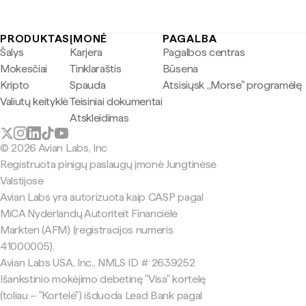
PRODUKTAS
ĮMONĖ
PAGALBA
Šalys
Karjera
Pagalbos centras
Mokesčiai
Tinklaraštis
Būsena
Kripto
Spauda
Atsisiųsk „Morse" programėlę
Valiutų keityklė
Teisiniai dokumentai
Atskleidimas
© 2026 Avian Labs, Inc
Registruota pinigų paslaugų įmonė Jungtinėse
Valstijose
Avian Labs yra autorizuota kaip CASP pagal
MiCA Nyderlandų Autoriteit Financiële
Markten (AFM) (registracijos numeris
41000005).
Avian Labs USA, Inc., NMLS ID # 2639252
Išankstinio mokėjimo debetinę "Visa" kortelę
(toliau – "Kortelė") išduoda Lead Bank pagal