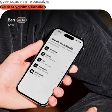
gyventojas visame pasaulyje.
Gauk atlyginimą šiandien