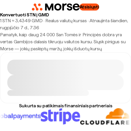
Atsisiųsti
Konvertuoti STN į GMD
1 STN ≈ 3,4349 GMD · Realus valiutų kursas
·
Atnaujinta šiandien,
rugpjūčio 7 d., 7:36
Pamatyk, kaip daug 24 000 San Tomės ir Principės dobra yra
vertas Gambijos dalasis tikruoju valiutos kursu. Siųsk pinigus su
Morse — jokių paslėptų maržų, jokių išduotų kursų.
Sukurta su patikimais finansiniais partneriais