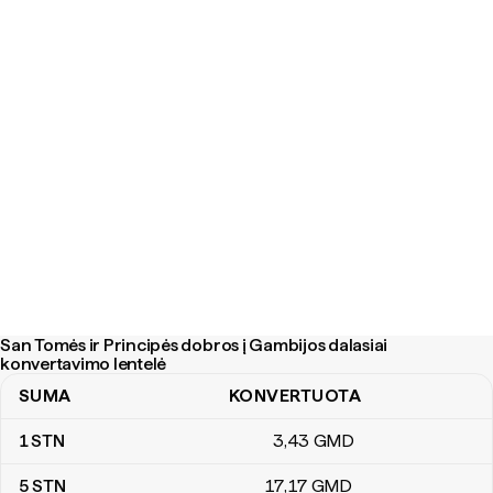
San Tomės ir Principės dobros į Gambijos dalasiai
konvertavimo lentelė
SUMA
KONVERTUOTA
San Tomės ir Principės dobros į Gambijos dalasiai konvertavimo l
1
STN
3
,43
GMD
5
STN
17
,17
GMD