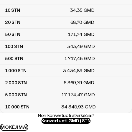
10
STN
34
,35
GMD
20
STN
68
,70
GMD
50
STN
171
,74
GMD
100
STN
343
,49
GMD
500
STN
1 717
,45
GMD
1 000
STN
3 434
,89
GMD
2 000
STN
6 869
,79
GMD
5 000
STN
17 174
,47
GMD
10 000
STN
34 348
,93
GMD
Nori konvertuoti atvirkščiai?
Konvertuoti GMD į STN
MOKĖJIMAI