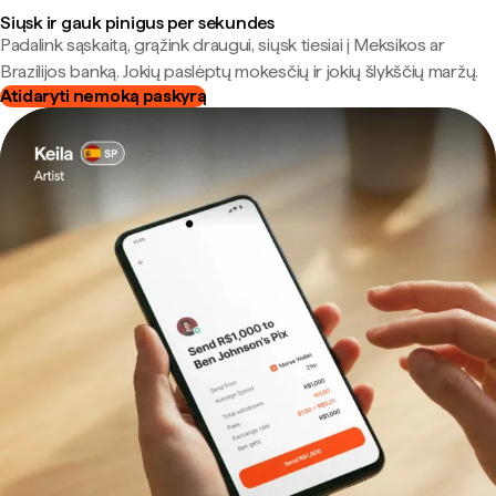
Siųsk ir gauk pinigus per sekundes
Padalink sąskaitą, grąžink draugui, siųsk tiesiai į Meksikos ar
Brazilijos banką. Jokių paslėptų mokesčių ir jokių šlykščių maržų.
Atidaryti nemoką paskyrą