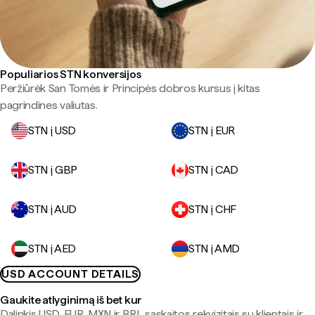
Populiarios STN konversijos
Peržiūrėk San Tomės ir Principės dobros kursus į kitas
pagrindines valiutas.
STN į USD
STN į EUR
STN į GBP
STN į CAD
STN į AUD
STN į CHF
STN į AED
STN į AMD
USD ACCOUNT DETAILS
Gaukite atlyginimą iš bet kur
Dalinkis USD, EUR, MXN ir BRL sąskaitos rekvizitais su klientais ir