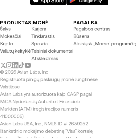
PRODUKTAS
ĮMONĖ
PAGALBA
Šalys
Karjera
Pagalbos centras
Mokesčiai
Tinklaraštis
Būsena
Kripto
Spauda
Atsisiųsk „Morse" programėlę
Valiutų keityklė
Teisiniai dokumentai
Atskleidimas
© 2026 Avian Labs, Inc
Registruota pinigų paslaugų įmonė Jungtinėse
Valstijose
Avian Labs yra autorizuota kaip CASP pagal
MiCA Nyderlandų Autoriteit Financiële
Markten (AFM) (registracijos numeris
41000005).
Avian Labs USA, Inc., NMLS ID # 2639252
Išankstinio mokėjimo debetinę "Visa" kortelę