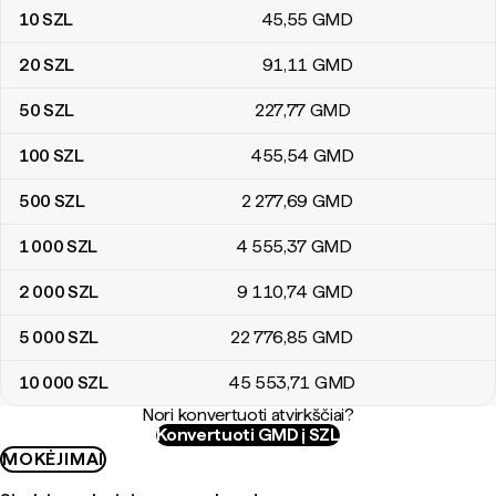
10
SZL
45
,55
GMD
20
SZL
91
,11
GMD
50
SZL
227
,77
GMD
100
SZL
455
,54
GMD
500
SZL
2 277
,69
GMD
1 000
SZL
4 555
,37
GMD
2 000
SZL
9 110
,74
GMD
5 000
SZL
22 776
,85
GMD
10 000
SZL
45 553
,71
GMD
Nori konvertuoti atvirkščiai?
Konvertuoti GMD į SZL
MOKĖJIMAI