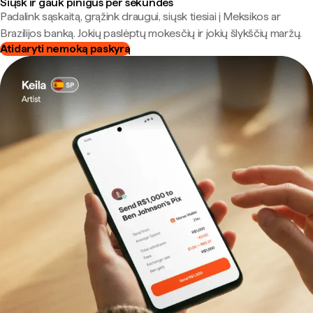
Siųsk ir gauk pinigus per sekundes
Padalink sąskaitą, grąžink draugui, siųsk tiesiai į Meksikos ar
Brazilijos banką. Jokių paslėptų mokesčių ir jokių šlykščių maržų.
Atidaryti nemoką paskyrą