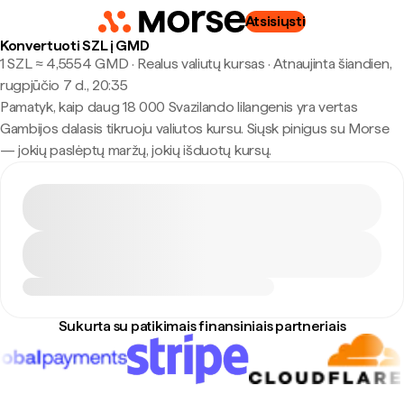
Atsisiųsti
Konvertuoti SZL į GMD
1 SZL ≈ 4,5554 GMD · Realus valiutų kursas
·
Atnaujinta šiandien,
rugpjūčio 7 d., 20:35
Pamatyk, kaip daug 18 000 Svazilando lilangenis yra vertas
Gambijos dalasis tikruoju valiutos kursu. Siųsk pinigus su Morse
— jokių paslėptų maržų, jokių išduotų kursų.
Sukurta su patikimais finansiniais partneriais