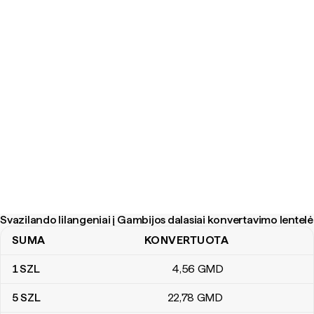
Svazilando lilangeniai į Gambijos dalasiai konvertavimo lentelė
SUMA
KONVERTUOTA
Svazilando lilangeniai į Gambijos dalasiai konvertavimo lentelė
1
SZL
4
,56
GMD
5
SZL
22
,78
GMD