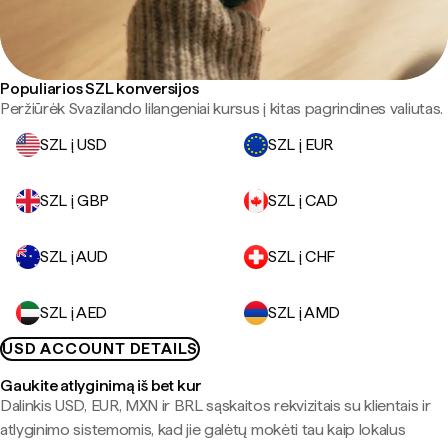
Populiarios SZL konversijos
Peržiūrėk Svazilando lilangeniai kursus į kitas pagrindines valiutas.
SZL į USD
SZL į EUR
SZL į GBP
SZL į CAD
SZL į AUD
SZL į CHF
SZL į AED
SZL į AMD
USD ACCOUNT DETAILS
Gaukite atlyginimą iš bet kur
Dalinkis USD, EUR, MXN ir BRL sąskaitos rekvizitais su klientais ir
atlyginimo sistemomis, kad jie galėtų mokėti tau kaip lokalus