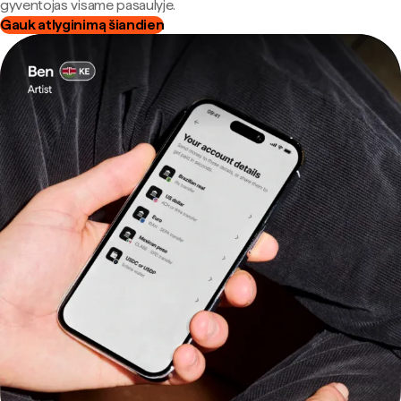
gyventojas visame pasaulyje.
Gauk atlyginimą šiandien