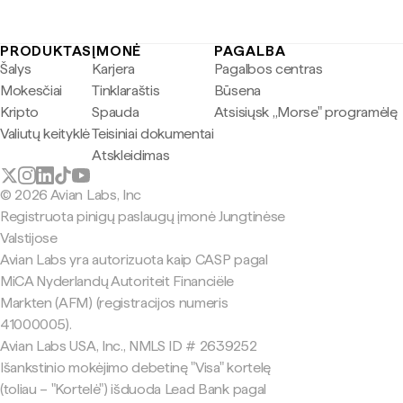
PRODUKTAS
ĮMONĖ
PAGALBA
Šalys
Karjera
Pagalbos centras
Mokesčiai
Tinklaraštis
Būsena
Kripto
Spauda
Atsisiųsk „Morse" programėlę
Valiutų keityklė
Teisiniai dokumentai
Atskleidimas
© 2026 Avian Labs, Inc
Registruota pinigų paslaugų įmonė Jungtinėse
Valstijose
Avian Labs yra autorizuota kaip CASP pagal
MiCA Nyderlandų Autoriteit Financiële
Markten (AFM) (registracijos numeris
41000005).
Avian Labs USA, Inc., NMLS ID # 2639252
Išankstinio mokėjimo debetinę "Visa" kortelę
(toliau – "Kortelė") išduoda Lead Bank pagal