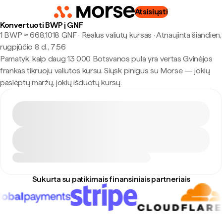
Atsisiųsti
Konvertuoti BWP į GNF
1 BWP ≈ 668,1018 GNF · Realus valiutų kursas
·
Atnaujinta šiandien,
rugpjūčio 8 d., 7:56
Pamatyk, kaip daug 13 000 Botsvanos pula yra vertas Gvinėjos
frankas tikruoju valiutos kursu. Siųsk pinigus su Morse — jokių
paslėptų maržų, jokių išduotų kursų.
Sukurta su patikimais finansiniais partneriais