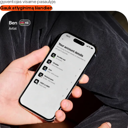
gyventojas visame pasaulyje.
Gauk atlyginimą šiandien