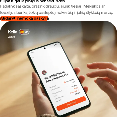
Siųsk ir gauk pinigus per sekundes
Padalink sąskaitą, grąžink draugui, siųsk tiesiai į Meksikos ar
Brazilijos banką. Jokių paslėptų mokesčių ir jokių šlykščių maržų.
Atidaryti nemoką paskyrą