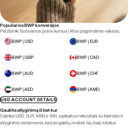
Populiarios BWP konversijos
Peržiūrėk Botsvanos pulos kursus į kitas pagrindines valiutas.
BWP į USD
BWP į EUR
BWP į GBP
BWP į CAD
BWP į AUD
BWP į CHF
BWP į AED
BWP į AMD
USD ACCOUNT DETAILS
Gaukite atlyginimą iš bet kur
Dalinkis USD, EUR, MXN ir BRL sąskaitos rekvizitais su klientais ir
atlyginimo sistemomis, kad jie galėtų mokėti tau kaip lokalus