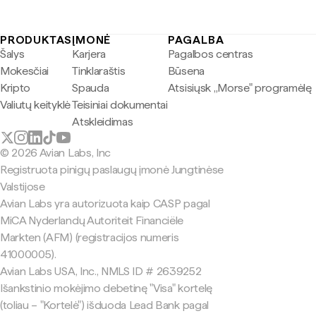
PRODUKTAS
ĮMONĖ
PAGALBA
Šalys
Karjera
Pagalbos centras
Mokesčiai
Tinklaraštis
Būsena
Kripto
Spauda
Atsisiųsk „Morse" programėlę
Valiutų keityklė
Teisiniai dokumentai
Atskleidimas
© 2026 Avian Labs, Inc
Registruota pinigų paslaugų įmonė Jungtinėse
Valstijose
Avian Labs yra autorizuota kaip CASP pagal
MiCA Nyderlandų Autoriteit Financiële
Markten (AFM) (registracijos numeris
41000005).
Avian Labs USA, Inc., NMLS ID # 2639252
Išankstinio mokėjimo debetinę "Visa" kortelę
(toliau – "Kortelė") išduoda Lead Bank pagal