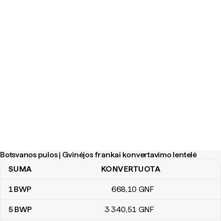
Botsvanos pulos į Gvinėjos frankai konvertavimo lentelė
SUMA
KONVERTUOTA
Botsvanos pulos į Gvinėjos frankai konvertavimo lentelė
1
BWP
668
,10
GNF
5
BWP
3 340
,51
GNF