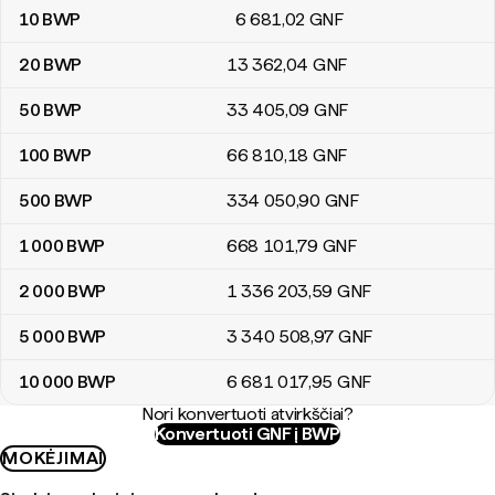
10
BWP
6 681
,02
GNF
20
BWP
13 362
,04
GNF
50
BWP
33 405
,09
GNF
100
BWP
66 810
,18
GNF
500
BWP
334 050
,90
GNF
1 000
BWP
668 101
,79
GNF
2 000
BWP
1 336 203
,59
GNF
5 000
BWP
3 340 508
,97
GNF
10 000
BWP
6 681 017
,95
GNF
Nori konvertuoti atvirkščiai?
Konvertuoti GNF į BWP
MOKĖJIMAI