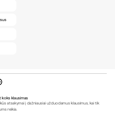
rsus
t koks klausimas
kūs atsakymai į dažniausiai užduodamus klausimus, kai tik
jums reikia.