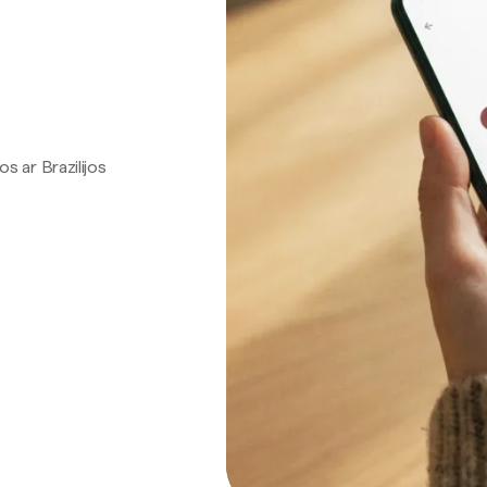
os ar Brazilijos
.