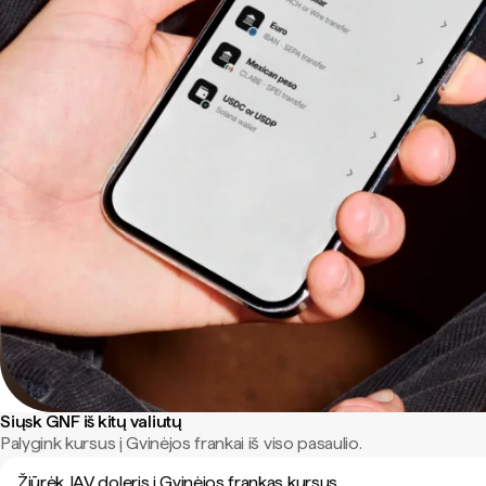
Siųsk GNF iš kitų valiutų
Palygink kursus į Gvinėjos frankai iš viso pasaulio.
Žiūrėk JAV doleris į Gvinėjos frankas kursus