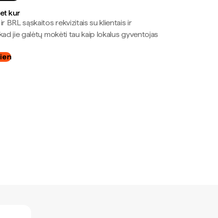
bet kur
r BRL sąskaitos rekvizitais su klientais ir
kad jie galėtų mokėti tau kaip lokalus gyventojas
dien