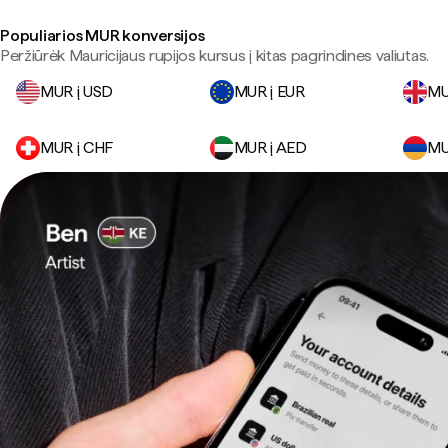
Populiarios MUR konversijos
Peržiūrėk Mauricijaus rupijos kursus į kitas pagrindines valiutas.
MUR į USD
MUR į EUR
MU
MUR į CHF
MUR į AED
MU