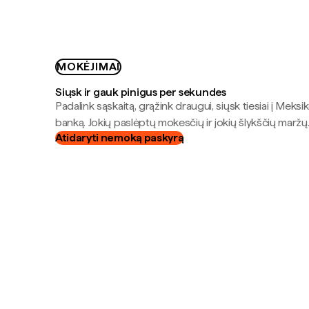
MOKĖJIMAI
Siųsk ir gauk pinigus per sekundes
Padalink sąskaitą, grąžink draugui, siųsk tiesiai į Meksik
banką. Jokių paslėptų mokesčių ir jokių šlykščių maržų
Atidaryti nemoką paskyrą