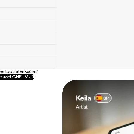
ertuoti atvirkščiai?
tuoti GNF į MUR