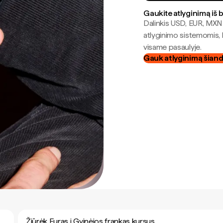
Gaukite atlyginimą iš 
Dalinkis USD, EUR, MXN i
atlyginimo sistemomis, 
visame pasaulyje.
Gauk atlyginimą šian
Žiūrėk Euras į Gvinėjos frankas kursus