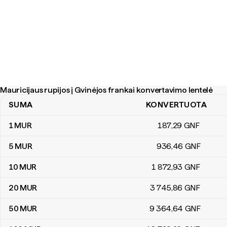
Mauricijaus rupijos į Gvinėjos frankai konvertavimo lentelė
SUMA
KONVERTUOTA
Mauricijaus rupijos į Gvinėjos frankai konvertavimo lentelė
1
MUR
187
,29
GNF
5
MUR
936
,46
GNF
10
MUR
1 872
,93
GNF
20
MUR
3 745
,86
GNF
50
MUR
9 364
,64
GNF