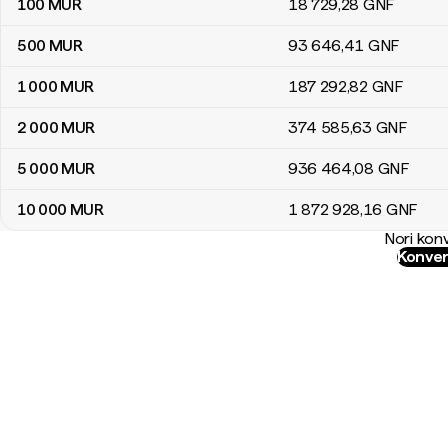
100
MUR
18 729
,28
GNF
500
MUR
93 646
,41
GNF
1 000
MUR
187 292
,82
GNF
2 000
MUR
374 585
,63
GNF
5 000
MUR
936 464
,08
GNF
10 000
MUR
1 872 928
,16
GNF
Nori konv
Konver