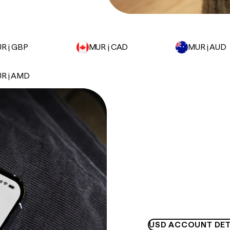
R į GBP
MUR į CAD
MUR į AUD
R į AMD
USD ACCOUNT DET