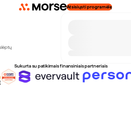
Atsisiųsti programėlę
slėptų
Sukurta su patikimais finansiniais partneriais