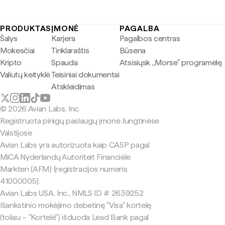
PRODUKTAS
ĮMONĖ
PAGALBA
Šalys
Karjera
Pagalbos centras
Mokesčiai
Tinklaraštis
Būsena
Kripto
Spauda
Atsisiųsk „Morse" programėlę
Valiutų keityklė
Teisiniai dokumentai
Atskleidimas
© 2026 Avian Labs, Inc
Registruota pinigų paslaugų įmonė Jungtinėse
Valstijose
Avian Labs yra autorizuota kaip CASP pagal
MiCA Nyderlandų Autoriteit Financiële
Markten (AFM) (registracijos numeris
41000005).
Avian Labs USA, Inc., NMLS ID # 2639252
Išankstinio mokėjimo debetinę "Visa" kortelę
(toliau – "Kortelė") išduoda Lead Bank pagal