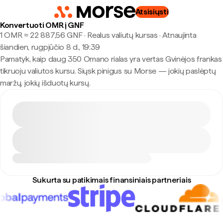
Atsisiųsti
Konvertuoti OMR į GNF
1 OMR ≈ 22 887,56 GNF · Realus valiutų kursas
·
Atnaujinta
šiandien, rugpjūčio 8 d., 19:39
Pamatyk, kaip daug 350 Omano rialas yra vertas Gvinėjos frankas
tikruoju valiutos kursu. Siųsk pinigus su Morse — jokių paslėptų
maržų, jokių išduotų kursų.
Sukurta su patikimais finansiniais partneriais