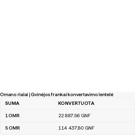
Omano rialai į Gvinėjos frankai konvertavimo lentelė
SUMA
KONVERTUOTA
Omano rialai į Gvinėjos frankai konvertavimo lentelė
1
OMR
22 887
,56
GNF
5
OMR
114 437
,80
GNF