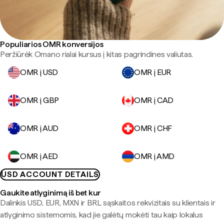
Populiarios OMR konversijos
Peržiūrėk Omano rialai kursus į kitas pagrindines valiutas.
OMR į USD
OMR į EUR
OMR į GBP
OMR į CAD
OMR į AUD
OMR į CHF
OMR į AED
OMR į AMD
USD ACCOUNT DETAILS
Gaukite atlyginimą iš bet kur
Dalinkis USD, EUR, MXN ir BRL sąskaitos rekvizitais su klientais ir
atlyginimo sistemomis, kad jie galėtų mokėti tau kaip lokalus