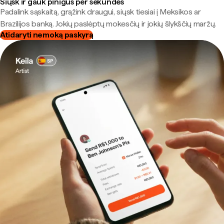
Siųsk ir gauk pinigus per sekundes
Padalink sąskaitą, grąžink draugui, siųsk tiesiai į Meksikos ar
Brazilijos banką. Jokių paslėptų mokesčių ir jokių šlykščių maržų.
Atidaryti nemoką paskyrą