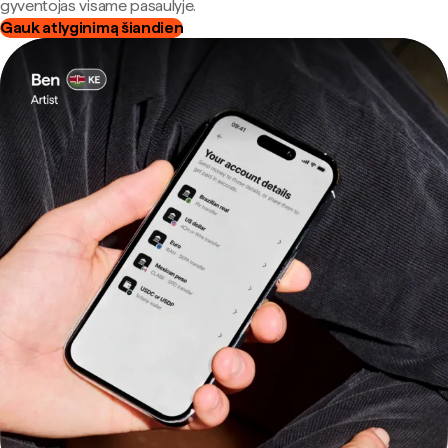
gyventojas visame pasaulyje.
Gauk atlyginimą šiandien