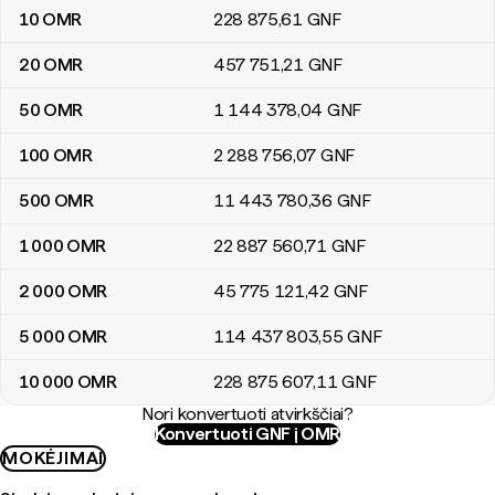
10
OMR
228 875
,61
GNF
20
OMR
457 751
,21
GNF
50
OMR
1 144 378
,04
GNF
100
OMR
2 288 756
,07
GNF
500
OMR
11 443 780
,36
GNF
1 000
OMR
22 887 560
,71
GNF
2 000
OMR
45 775 121
,42
GNF
5 000
OMR
114 437 803
,55
GNF
10 000
OMR
228 875 607
,11
GNF
Nori konvertuoti atvirkščiai?
Konvertuoti GNF į OMR
MOKĖJIMAI