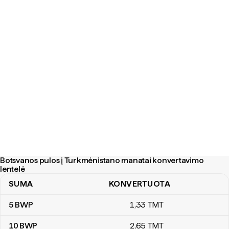
Botsvanos pulos į Turkmėnistano manatai konvertavimo
lentelė
SUMA
KONVERTUOTA
Botsvanos pulos į Turkmėnistano manatai konvertavimo lentelė
5
BWP
1
,33
TMT
10
BWP
2
,65
TMT