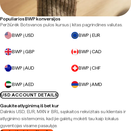
Populiarios BWP konversijos
Peržiūrėk Botsvanos pulos kursus į kitas pagrindines valiutas.
BWP į USD
BWP į EUR
BWP į GBP
BWP į CAD
BWP į AUD
BWP į CHF
BWP į AED
BWP į AMD
USD ACCOUNT DETAILS
Gaukite atlyginimą iš bet kur
Dalinkis USD, EUR, MXN ir BRL sąskaitos rekvizitais su klientais ir
atlyginimo sistemomis, kad jie galėtų mokėti tau kaip lokalus
gyventojas visame pasaulyje.