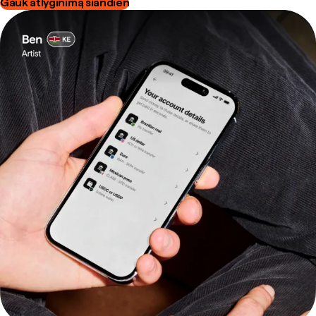
Gauk atlyginimą šiandien