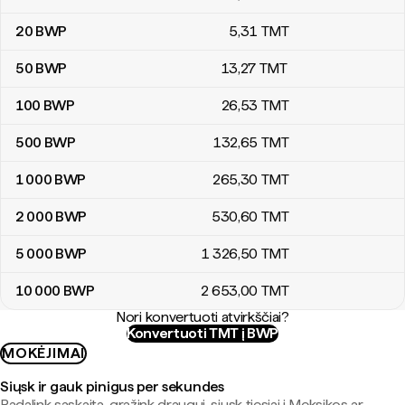
20
BWP
5
,31
TMT
50
BWP
13
,27
TMT
100
BWP
26
,53
TMT
500
BWP
132
,65
TMT
1 000
BWP
265
,30
TMT
2 000
BWP
530
,60
TMT
5 000
BWP
1 326
,50
TMT
10 000
BWP
2 653
,00
TMT
Nori konvertuoti atvirkščiai?
Konvertuoti TMT į BWP
MOKĖJIMAI
Siųsk ir gauk pinigus per sekundes
Padalink sąskaitą, grąžink draugui, siųsk tiesiai į Meksikos ar