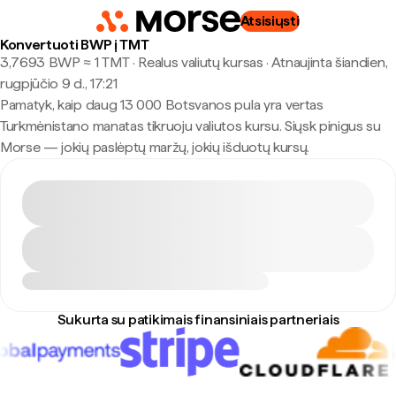
Atsisiųsti
Konvertuoti BWP į TMT
3,7693 BWP ≈ 1 TMT · Realus valiutų kursas
·
Atnaujinta šiandien,
rugpjūčio 9 d., 17:21
Pamatyk, kaip daug 13 000 Botsvanos pula yra vertas
Turkmėnistano manatas tikruoju valiutos kursu. Siųsk pinigus su
Morse — jokių paslėptų maržų, jokių išduotų kursų.
Sukurta su patikimais finansiniais partneriais