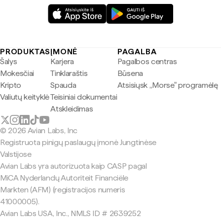
PRODUKTAS
ĮMONĖ
PAGALBA
Šalys
Karjera
Pagalbos centras
Mokesčiai
Tinklaraštis
Būsena
Kripto
Spauda
Atsisiųsk „Morse" programėlę
Valiutų keityklė
Teisiniai dokumentai
Atskleidimas
© 2026 Avian Labs, Inc
Registruota pinigų paslaugų įmonė Jungtinėse
Valstijose
Avian Labs yra autorizuota kaip CASP pagal
MiCA Nyderlandų Autoriteit Financiële
Markten (AFM) (registracijos numeris
41000005).
Avian Labs USA, Inc., NMLS ID # 2639252