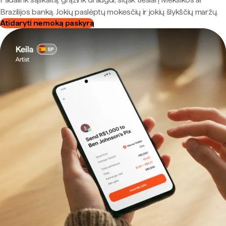
Brazilijos banką. Jokių paslėptų mokesčių ir jokių šlykščių maržų.
Atidaryti nemoką paskyrą