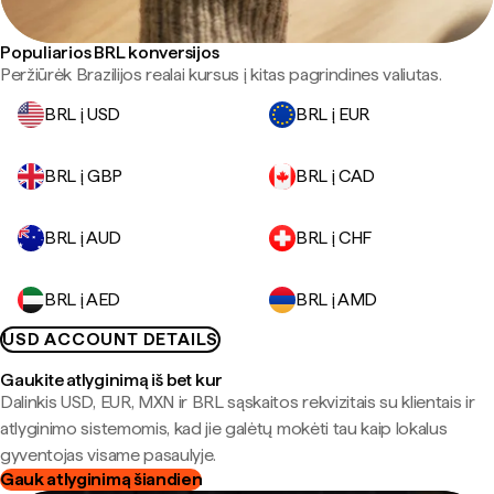
Populiarios BRL konversijos
Peržiūrėk Brazilijos realai kursus į kitas pagrindines valiutas.
BRL į USD
BRL į EUR
BRL į GBP
BRL į CAD
BRL į AUD
BRL į CHF
BRL į AED
BRL į AMD
USD ACCOUNT DETAILS
Gaukite atlyginimą iš bet kur
Dalinkis USD, EUR, MXN ir BRL sąskaitos rekvizitais su klientais ir
atlyginimo sistemomis, kad jie galėtų mokėti tau kaip lokalus
gyventojas visame pasaulyje.
Gauk atlyginimą šiandien