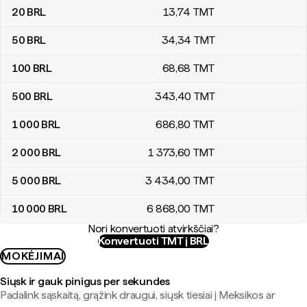
20
BRL
13
,74
TMT
50
BRL
34
,34
TMT
100
BRL
68
,68
TMT
500
BRL
343
,40
TMT
1 000
BRL
686
,80
TMT
2 000
BRL
1 373
,60
TMT
5 000
BRL
3 434
,00
TMT
10 000
BRL
6 868
,00
TMT
Nori konvertuoti atvirkščiai?
Konvertuoti TMT į BRL
MOKĖJIMAI
Siųsk ir gauk pinigus per sekundes
Padalink sąskaitą, grąžink draugui, siųsk tiesiai į Meksikos ar