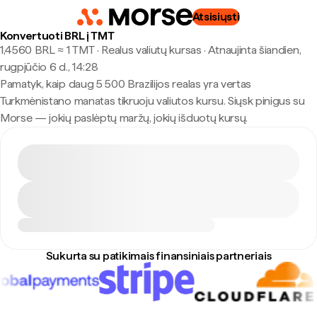
Atsisiųsti
Konvertuoti BRL į TMT
1,4560 BRL ≈ 1 TMT · Realus valiutų kursas
·
Atnaujinta šiandien,
rugpjūčio 6 d., 14:28
Pamatyk, kaip daug 5 500 Brazilijos realas yra vertas
Turkmėnistano manatas tikruoju valiutos kursu. Siųsk pinigus su
Morse — jokių paslėptų maržų, jokių išduotų kursų.
Sukurta su patikimais finansiniais partneriais