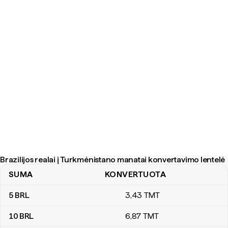
Brazilijos realai į Turkmėnistano manatai konvertavimo lentelė
SUMA
KONVERTUOTA
Brazilijos realai į Turkmėnistano manatai konvertavimo lentelė
5
BRL
3
,43
TMT
10
BRL
6
,87
TMT