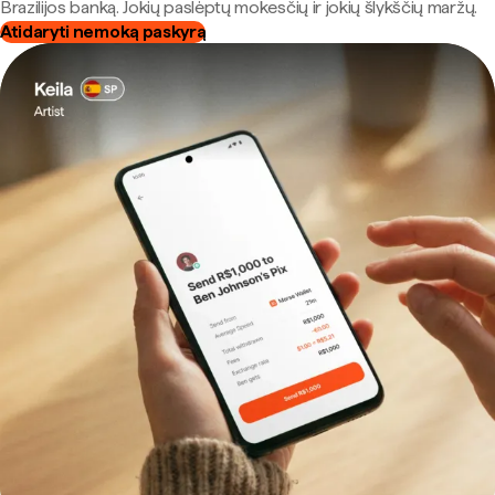
Brazilijos banką. Jokių paslėptų mokesčių ir jokių šlykščių maržų.
Atidaryti nemoką paskyrą