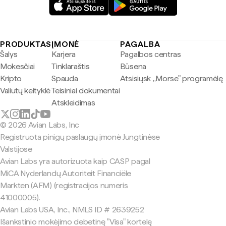
PRODUKTAS
ĮMONĖ
PAGALBA
Šalys
Karjera
Pagalbos centras
Mokesčiai
Tinklaraštis
Būsena
Kripto
Spauda
Atsisiųsk „Morse" programėlę
Valiutų keityklė
Teisiniai dokumentai
Atskleidimas
© 2026 Avian Labs, Inc
Registruota pinigų paslaugų įmonė Jungtinėse
Valstijose
Avian Labs yra autorizuota kaip CASP pagal
MiCA Nyderlandų Autoriteit Financiële
Markten (AFM) (registracijos numeris
41000005).
Avian Labs USA, Inc., NMLS ID # 2639252
Išankstinio mokėjimo debetinę "Visa" kortelę