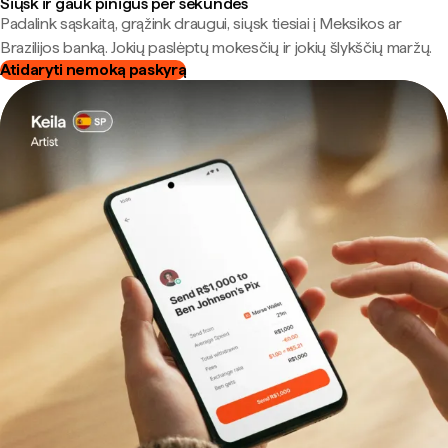
Siųsk ir gauk pinigus per sekundes
Padalink sąskaitą, grąžink draugui, siųsk tiesiai į Meksikos ar
Brazilijos banką. Jokių paslėptų mokesčių ir jokių šlykščių maržų.
Atidaryti nemoką paskyrą