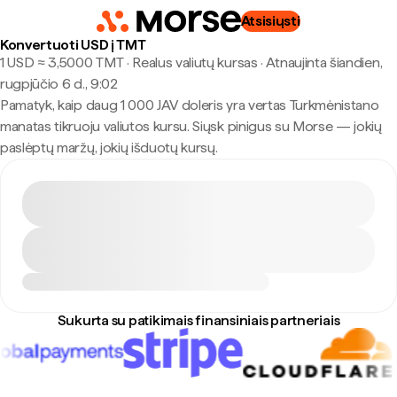
Atsisiųsti
Konvertuoti USD į TMT
1 USD ≈ 3,5000 TMT · Realus valiutų kursas
·
Atnaujinta šiandien,
rugpjūčio 6 d., 9:02
Pamatyk, kaip daug 1 000 JAV doleris yra vertas Turkmėnistano
manatas tikruoju valiutos kursu. Siųsk pinigus su Morse — jokių
paslėptų maržų, jokių išduotų kursų.
Sukurta su patikimais finansiniais partneriais