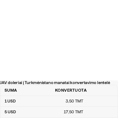
JAV doleriai į Turkmėnistano manatai konvertavimo lentelė
SUMA
KONVERTUOTA
JAV doleriai į Turkmėnistano manatai konvertavimo lentelė
1
USD
3
,50
TMT
5
USD
17
,50
TMT