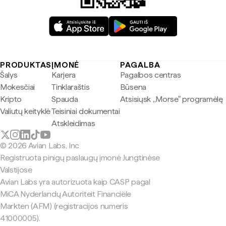
PRODUKTAS
ĮMONĖ
PAGALBA
Šalys
Karjera
Pagalbos centras
Mokesčiai
Tinklaraštis
Būsena
Kripto
Spauda
Atsisiųsk „Morse" programėlę
Valiutų keityklė
Teisiniai dokumentai
Atskleidimas
© 2026 Avian Labs, Inc
Registruota pinigų paslaugų įmonė Jungtinėse
Valstijose
Avian Labs yra autorizuota kaip CASP pagal
MiCA Nyderlandų Autoriteit Financiële
Markten (AFM) (registracijos numeris
41000005).