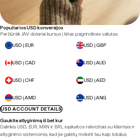
Populiarios USD konversijos
Peržiūrėk JAV doleriai kursus į kitas pagrindines valiutas.
USD į EUR
USD į GBP
USD į CAD
USD į AUD
USD į CHF
USD į AED
USD į AMD
USD į ANG
USD ACCOUNT DETAILS
Gaukite atlyginimą iš bet kur
Dalinkis USD, EUR, MXN ir BRL sąskaitos rekvizitais su klientais ir
atlyginimo sistemomis, kad jie galėtų mokėti tau kaip lokalus