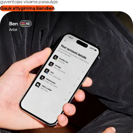
gyventojas visame pasaulyje.
Gauk atlyginimą šiandien