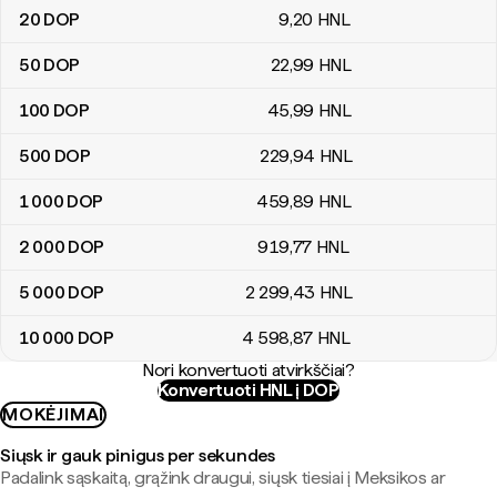
20
DOP
9
,20
HNL
50
DOP
22
,99
HNL
100
DOP
45
,99
HNL
500
DOP
229
,94
HNL
1 000
DOP
459
,89
HNL
2 000
DOP
919
,77
HNL
5 000
DOP
2 299
,43
HNL
10 000
DOP
4 598
,87
HNL
Nori konvertuoti atvirkščiai?
Konvertuoti HNL į DOP
MOKĖJIMAI
Siųsk ir gauk pinigus per sekundes
Padalink sąskaitą, grąžink draugui, siųsk tiesiai į Meksikos ar