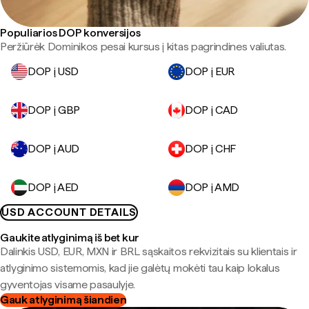
Populiarios DOP konversijos
Peržiūrėk Dominikos pesai kursus į kitas pagrindines valiutas.
DOP į USD
DOP į EUR
DOP į GBP
DOP į CAD
DOP į AUD
DOP į CHF
DOP į AED
DOP į AMD
USD ACCOUNT DETAILS
Gaukite atlyginimą iš bet kur
Dalinkis USD, EUR, MXN ir BRL sąskaitos rekvizitais su klientais ir
atlyginimo sistemomis, kad jie galėtų mokėti tau kaip lokalus
gyventojas visame pasaulyje.
Gauk atlyginimą šiandien