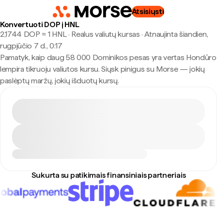
Atsisiųsti
Konvertuoti DOP į HNL
2,1744 DOP ≈ 1 HNL · Realus valiutų kursas
·
Atnaujinta šiandien,
rugpjūčio 7 d., 0:17
Pamatyk, kaip daug 58 000 Dominikos pesas yra vertas Hondūro
lempira tikruoju valiutos kursu. Siųsk pinigus su Morse — jokių
paslėptų maržų, jokių išduotų kursų.
Sukurta su patikimais finansiniais partneriais