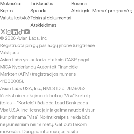
Mokesčiai
Tinklaraštis
Būsena
Kripto
Spauda
Atsisiųsk „Morse" programėlę
Valiutų keityklė
Teisiniai dokumentai
Atskleidimas
© 2026 Avian Labs, Inc
Registruota pinigų paslaugų įmonė Jungtinėse
Valstijose
Avian Labs yra autorizuota kaip CASP pagal
MiCA Nyderlandų Autoriteit Financiële
Markten (AFM) (registracijos numeris
41000005).
Avian Labs USA, Inc., NMLS ID # 2639252
Išankstinio mokėjimo debetinę "Visa" kortelę
(toliau – "Kortelė") išduoda Lead Bank pagal
Visa U.S.A. Inc. licenciją ir ją galima naudoti visur,
kur priimama "Visa". Norint kreiptis, reikia būti
ne jaunesniam nei 18 metų. Gali būti taikomi
mokesčiai. Daugiau informacijos rasite