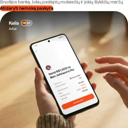
Brazilijos banką. Jokių paslėptų mokesčių ir jokių šlykščių maržų.
Atidaryti nemoką paskyrą