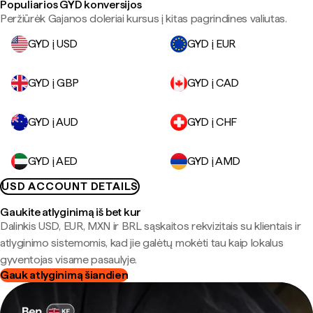
Populiarios GYD konversijos
Peržiūrėk Gajanos doleriai kursus į kitas pagrindines valiutas.
GYD į USD
GYD į EUR
GYD į GBP
GYD į CAD
GYD į AUD
GYD į CHF
GYD į AED
GYD į AMD
USD ACCOUNT DETAILS
Gaukite atlyginimą iš bet kur
Dalinkis USD, EUR, MXN ir BRL sąskaitos rekvizitais su klientais ir
atlyginimo sistemomis, kad jie galėtų mokėti tau kaip lokalus
gyventojas visame pasaulyje.
Gauk atlyginimą šiandien