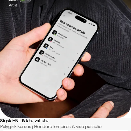
Siųsk HNL iš kitų valiutų
Palygink kursus į Hondūro lempiros iš viso pasaulio.