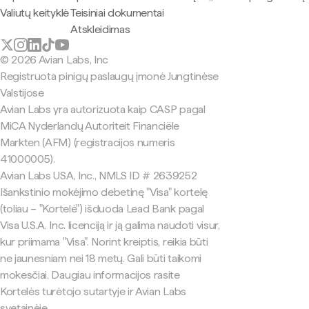
Valiutų keityklė
Teisiniai dokumentai
Atskleidimas
© 2026 Avian Labs, Inc
Registruota pinigų paslaugų įmonė Jungtinėse
Valstijose
Avian Labs yra autorizuota kaip CASP pagal
MiCA Nyderlandų Autoriteit Financiële
Markten (AFM) (registracijos numeris
41000005).
Avian Labs USA, Inc., NMLS ID # 2639252
Išankstinio mokėjimo debetinę "Visa" kortelę
(toliau – "Kortelė") išduoda Lead Bank pagal
Visa U.S.A. Inc. licenciją ir ją galima naudoti visur,
kur priimama "Visa". Norint kreiptis, reikia būti
ne jaunesniam nei 18 metų. Gali būti taikomi
mokesčiai. Daugiau informacijos rasite
Kortelės turėtojo sutartyje ir Avian Labs
svetainėje.