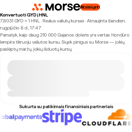
Atsisiųsti
Konvertuoti GYD į HNL
7,8031 GYD ≈ 1 HNL · Realus valiutų kursas
·
Atnaujinta šiandien,
rugpjūčio 8 d., 17:47
Pamatyk, kaip daug 210 000 Gajanos doleris yra vertas Hondūro
lempira tikruoju valiutos kursu. Siųsk pinigus su Morse — jokių
paslėptų maržų, jokių išduotų kursų.
Sukurta su patikimais finansiniais partneriais