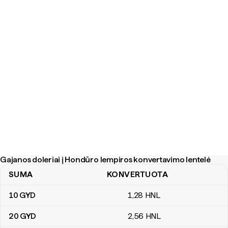
Gajanos doleriai į Hondūro lempiros konvertavimo lentelė
SUMA
KONVERTUOTA
Gajanos doleriai į Hondūro lempiros konvertavimo lentelė
10
GYD
1
,28
HNL
20
GYD
2
,56
HNL