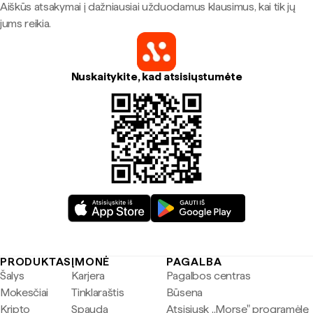
Aiškūs atsakymai į dažniausiai užduodamus klausimus, kai tik jų
jums reikia.
Nuskaitykite, kad atsisiųstumėte
PRODUKTAS
ĮMONĖ
PAGALBA
Šalys
Karjera
Pagalbos centras
Mokesčiai
Tinklaraštis
Būsena
Kripto
Spauda
Atsisiųsk „Morse" programėlę