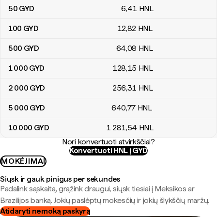
50
GYD
6
,41
HNL
100
GYD
12
,82
HNL
500
GYD
64
,08
HNL
1 000
GYD
128
,15
HNL
2 000
GYD
256
,31
HNL
5 000
GYD
640
,77
HNL
10 000
GYD
1 281
,54
HNL
Nori konvertuoti atvirkščiai?
Konvertuoti HNL į GYD
MOKĖJIMAI
Siųsk ir gauk pinigus per sekundes
Padalink sąskaitą, grąžink draugui, siųsk tiesiai į Meksikos ar
Brazilijos banką. Jokių paslėptų mokesčių ir jokių šlykščių maržų.
Atidaryti nemoką paskyrą