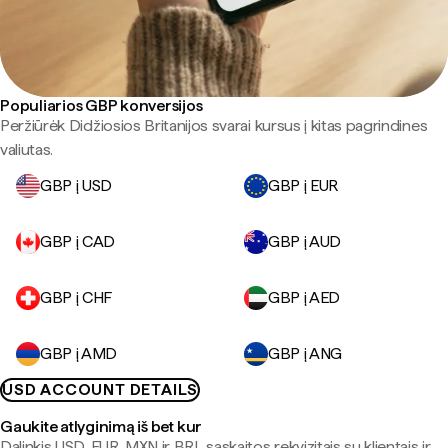
Populiarios GBP konversijos
Peržiūrėk Didžiosios Britanijos svarai kursus į kitas pagrindines
valiutas.
GBP į USD
GBP į EUR
GBP į CAD
GBP į AUD
GBP į CHF
GBP į AED
GBP į AMD
GBP į ANG
USD ACCOUNT DETAILS
Gaukite atlyginimą iš bet kur
Dalinkis USD, EUR, MXN ir BRL sąskaitos rekvizitais su klientais ir