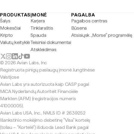
PRODUKTAS
ĮMONĖ
PAGALBA
Šalys
Karjera
Pagalbos centras
Mokesčiai
Tinklaraštis
Būsena
Kripto
Spauda
Atsisiųsk „Morse" programėlę
Valiutų keityklė
Teisiniai dokumentai
Atskleidimas
© 2026 Avian Labs, Inc
Registruota pinigų paslaugų įmonė Jungtinėse
Valstijose
Avian Labs yra autorizuota kaip CASP pagal
MiCA Nyderlandų Autoriteit Financiële
Markten (AFM) (registracijos numeris
41000005).
Avian Labs USA, Inc., NMLS ID # 2639252
Išankstinio mokėjimo debetinę "Visa" kortelę
(toliau – "Kortelė") išduoda Lead Bank pagal