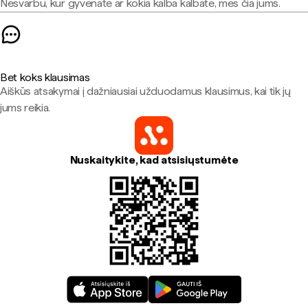
Nesvarbu, kur gyvenate ar kokia kalba kalbate, mes čia jums.
Bet koks klausimas
Aiškūs atsakymai į dažniausiai užduodamus klausimus, kai tik jų
jums reikia.
Nuskaitykite, kad atsisiųstumėte