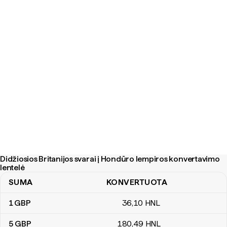
Didžiosios Britanijos svarai į Hondūro lempiros konvertavimo
lentelė
SUMA
KONVERTUOTA
Didžiosios Britanijos svarai į Hondūro lempiros konvertavimo lent
1
GBP
36
,10
HNL
5
GBP
180
,49
HNL