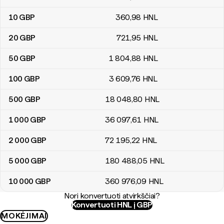
10
GBP
360
,98
HNL
20
GBP
721
,95
HNL
50
GBP
1 804
,88
HNL
100
GBP
3 609
,76
HNL
500
GBP
18 048
,80
HNL
1 000
GBP
36 097
,61
HNL
2 000
GBP
72 195
,22
HNL
5 000
GBP
180 488
,05
HNL
10 000
GBP
360 976
,09
HNL
Nori konvertuoti atvirkščiai?
Konvertuoti HNL į GBP
MOKĖJIMAI