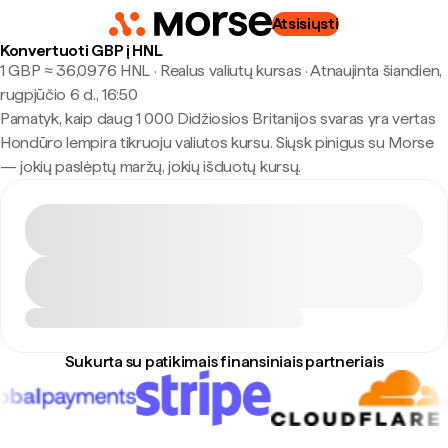
Atsisiųsti
Konvertuoti GBP į HNL
1 GBP ≈ 36,0976 HNL · Realus valiutų kursas
·
Atnaujinta šiandien,
rugpjūčio 6 d., 16:50
Pamatyk, kaip daug 1 000 Didžiosios Britanijos svaras yra vertas
Hondūro lempira tikruoju valiutos kursu. Siųsk pinigus su Morse
— jokių paslėptų maržų, jokių išduotų kursų.
Sukurta su patikimais finansiniais partneriais