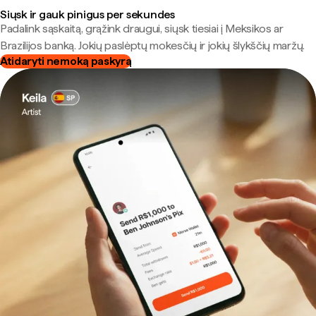
Siųsk ir gauk pinigus per sekundes
Padalink sąskaitą, grąžink draugui, siųsk tiesiai į Meksikos ar
Brazilijos banką. Jokių paslėptų mokesčių ir jokių šlykščių maržų.
Atidaryti nemoką paskyrą