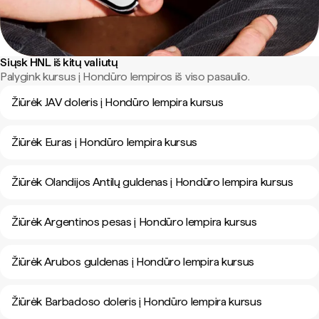
Siųsk HNL iš kitų valiutų
Palygink kursus į Hondūro lempiros iš viso pasaulio.
Žiūrėk JAV doleris į Hondūro lempira kursus
Žiūrėk Euras į Hondūro lempira kursus
Žiūrėk Olandijos Antilų guldenas į Hondūro lempira kursus
Žiūrėk Argentinos pesas į Hondūro lempira kursus
Žiūrėk Arubos guldenas į Hondūro lempira kursus
Žiūrėk Barbadoso doleris į Hondūro lempira kursus