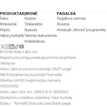
PRODUKTAS
ĮMONĖ
PAGALBA
Šalys
Karjera
Pagalbos centras
Mokesčiai
Tinklaraštis
Būsena
Kripto
Spauda
Atsisiųsk „Morse" programėlę
Valiutų keityklė
Teisiniai dokumentai
Atskleidimas
© 2026 Avian Labs, Inc
Registruota pinigų paslaugų įmonė Jungtinėse
Valstijose
Avian Labs yra autorizuota kaip CASP pagal
MiCA Nyderlandų Autoriteit Financiële
Markten (AFM) (registracijos numeris
41000005).
Avian Labs USA, Inc., NMLS ID # 2639252
Išankstinio mokėjimo debetinę "Visa" kortelę
(toliau – "Kortelė") išduoda Lead Bank pagal