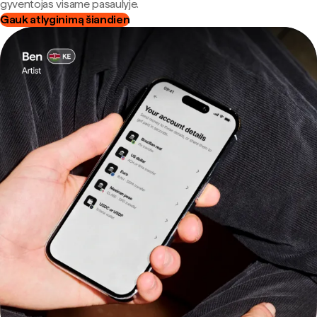
gyventojas visame pasaulyje.
Gauk atlyginimą šiandien