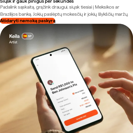
Siųsk ir gauk pinigus per sekundes
Padalink sąskaitą, grąžink draugui, siųsk tiesiai į Meksikos ar
Brazilijos banką. Jokių paslėptų mokesčių ir jokių šlykščių maržų.
Atidaryti nemoką paskyrą