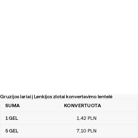
Gruzijos lariai į Lenkijos zlotai konvertavimo lentelė
SUMA
KONVERTUOTA
Gruzijos lariai į Lenkijos zlotai konvertavimo lentelė
1
GEL
1
,42
PLN
5
GEL
7
,10
PLN