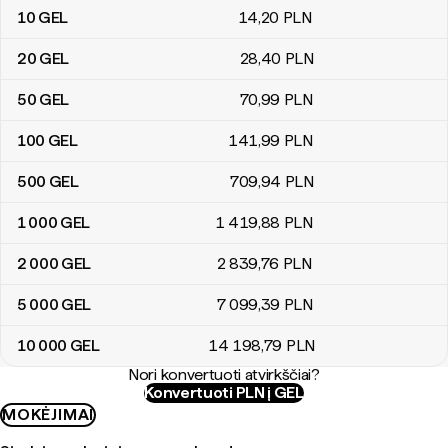
10
GEL
14
,20
PLN
20
GEL
28
,40
PLN
50
GEL
70
,99
PLN
100
GEL
141
,99
PLN
500
GEL
709
,94
PLN
1 000
GEL
1 419
,88
PLN
2 000
GEL
2 839
,76
PLN
5 000
GEL
7 099
,39
PLN
10 000
GEL
14 198
,79
PLN
Nori konvertuoti atvirkščiai?
Konvertuoti PLN į GEL
MOKĖJIMAI