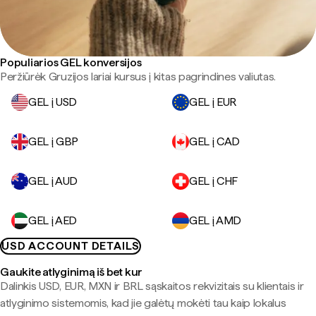
Populiarios GEL konversijos
Peržiūrėk Gruzijos lariai kursus į kitas pagrindines valiutas.
GEL į USD
GEL į EUR
GEL į GBP
GEL į CAD
GEL į AUD
GEL į CHF
GEL į AED
GEL į AMD
USD ACCOUNT DETAILS
Gaukite atlyginimą iš bet kur
Dalinkis USD, EUR, MXN ir BRL sąskaitos rekvizitais su klientais ir
atlyginimo sistemomis, kad jie galėtų mokėti tau kaip lokalus