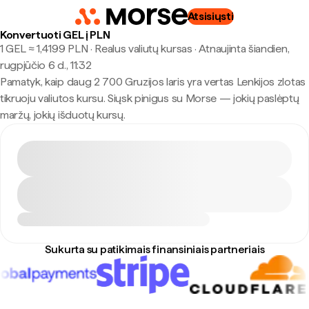
Atsisiųsti
Konvertuoti GEL į PLN
1 GEL ≈ 1,4199 PLN · Realus valiutų kursas
·
Atnaujinta šiandien,
rugpjūčio 6 d., 11:32
Pamatyk, kaip daug 2 700 Gruzijos laris yra vertas Lenkijos zlotas
tikruoju valiutos kursu. Siųsk pinigus su Morse — jokių paslėptų
maržų, jokių išduotų kursų.
Sukurta su patikimais finansiniais partneriais