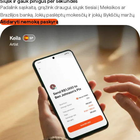
Siųsk ir gauk pinigus per sekundes
Padalink sąskaitą, grąžink draugui, siųsk tiesiai į Meksikos ar
Brazilijos banką. Jokių paslėptų mokesčių ir jokių šlykščių maržų.
Atidaryti nemoką paskyrą