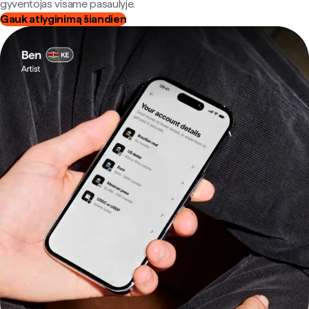
gyventojas visame pasaulyje.
Gauk atlyginimą šiandien