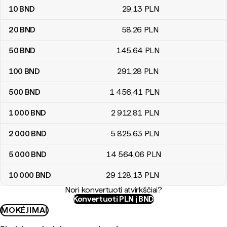
10
BND
29
,13
PLN
20
BND
58
,26
PLN
50
BND
145
,64
PLN
100
BND
291
,28
PLN
500
BND
1 456
,41
PLN
1 000
BND
2 912
,81
PLN
2 000
BND
5 825
,63
PLN
5 000
BND
14 564
,06
PLN
10 000
BND
29 128
,13
PLN
Nori konvertuoti atvirkščiai?
Konvertuoti PLN į BND
MOKĖJIMAI