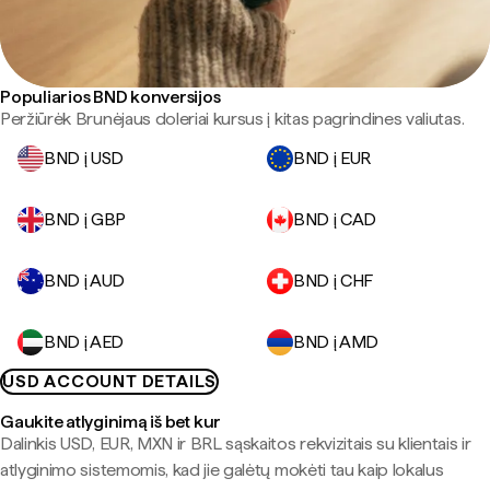
Populiarios BND konversijos
Peržiūrėk Brunėjaus doleriai kursus į kitas pagrindines valiutas.
BND į USD
BND į EUR
BND į GBP
BND į CAD
BND į AUD
BND į CHF
BND į AED
BND į AMD
USD ACCOUNT DETAILS
Gaukite atlyginimą iš bet kur
Dalinkis USD, EUR, MXN ir BRL sąskaitos rekvizitais su klientais ir
atlyginimo sistemomis, kad jie galėtų mokėti tau kaip lokalus