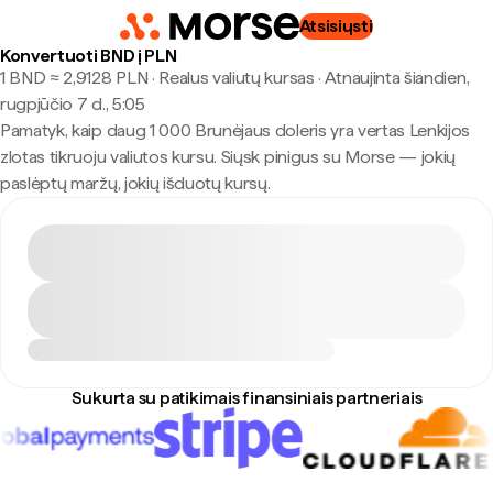
Atsisiųsti
Konvertuoti BND į PLN
1 BND ≈ 2,9128 PLN · Realus valiutų kursas
·
Atnaujinta šiandien,
rugpjūčio 7 d., 5:05
Pamatyk, kaip daug 1 000 Brunėjaus doleris yra vertas Lenkijos
zlotas tikruoju valiutos kursu. Siųsk pinigus su Morse — jokių
paslėptų maržų, jokių išduotų kursų.
Sukurta su patikimais finansiniais partneriais