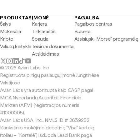
PRODUKTAS
ĮMONĖ
PAGALBA
Šalys
Karjera
Pagalbos centras
Mokesčiai
Tinklaraštis
Būsena
Kripto
Spauda
Atsisiųsk „Morse" programėlę
Valiutų keityklė
Teisiniai dokumentai
Atskleidimas
© 2026 Avian Labs, Inc
Registruota pinigų paslaugų įmonė Jungtinėse
Valstijose
Avian Labs yra autorizuota kaip CASP pagal
MiCA Nyderlandų Autoriteit Financiële
Markten (AFM) (registracijos numeris
41000005).
Avian Labs USA, Inc., NMLS ID # 2639252
Išankstinio mokėjimo debetinę "Visa" kortelę
(toliau – "Kortelė") išduoda Lead Bank pagal