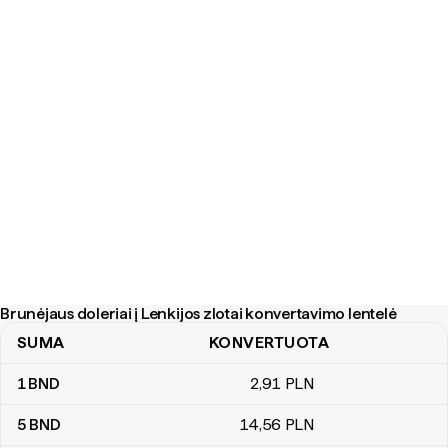
Brunėjaus doleriai į Lenkijos zlotai konvertavimo lentelė
SUMA
KONVERTUOTA
Brunėjaus doleriai į Lenkijos zlotai konvertavimo lentelė
1
BND
2
,91
PLN
5
BND
14
,56
PLN