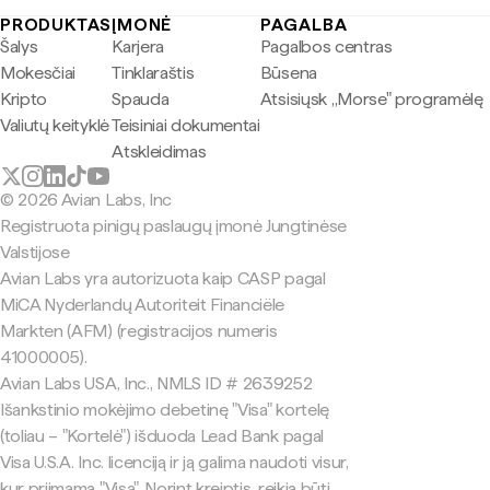
PRODUKTAS
ĮMONĖ
PAGALBA
Šalys
Karjera
Pagalbos centras
Mokesčiai
Tinklaraštis
Būsena
Kripto
Spauda
Atsisiųsk „Morse" programėlę
Valiutų keityklė
Teisiniai dokumentai
Atskleidimas
© 2026 Avian Labs, Inc
Registruota pinigų paslaugų įmonė Jungtinėse
Valstijose
Avian Labs yra autorizuota kaip CASP pagal
MiCA Nyderlandų Autoriteit Financiële
Markten (AFM) (registracijos numeris
41000005).
Avian Labs USA, Inc., NMLS ID # 2639252
Išankstinio mokėjimo debetinę "Visa" kortelę
(toliau – "Kortelė") išduoda Lead Bank pagal
Visa U.S.A. Inc. licenciją ir ją galima naudoti visur,
kur priimama "Visa". Norint kreiptis, reikia būti