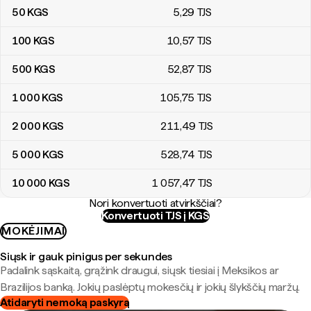
50
KGS
5
,29
TJS
100
KGS
10
,57
TJS
500
KGS
52
,87
TJS
1 000
KGS
105
,75
TJS
2 000
KGS
211
,49
TJS
5 000
KGS
528
,74
TJS
10 000
KGS
1 057
,47
TJS
Nori konvertuoti atvirkščiai?
Konvertuoti TJS į KGS
MOKĖJIMAI
Siųsk ir gauk pinigus per sekundes
Padalink sąskaitą, grąžink draugui, siųsk tiesiai į Meksikos ar
Brazilijos banką. Jokių paslėptų mokesčių ir jokių šlykščių maržų.
Atidaryti nemoką paskyrą