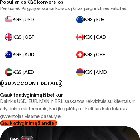
Populiarios KGS konversijos
Peržiūrėk Kirgizijos somai kursus į kitas pagrindines valiutas.
KGS į USD
KGS į EUR
KGS į GBP
KGS į CAD
KGS į AUD
KGS į CHF
KGS į AED
KGS į AMD
USD ACCOUNT DETAILS
Gaukite atlyginimą iš bet kur
Dalinkis USD, EUR, MXN ir BRL sąskaitos rekvizitais su klientais ir
atlyginimo sistemomis, kad jie galėtų mokėti tau kaip lokalus
gyventojas visame pasaulyje.
Gauk atlyginimą šiandien