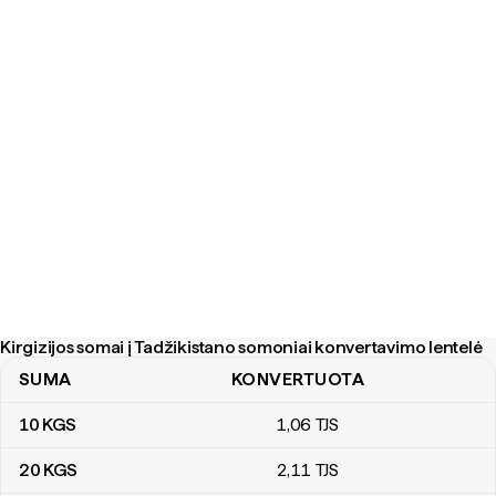
Kirgizijos somai į Tadžikistano somoniai konvertavimo lentelė
SUMA
KONVERTUOTA
Kirgizijos somai į Tadžikistano somoniai konvertavimo lentelė
10
KGS
1
,06
TJS
20
KGS
2
,11
TJS