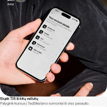
Siųsk TJS iš kitų valiutų
Palygink kursus į Tadžikistano somoniai iš viso pasaulio.