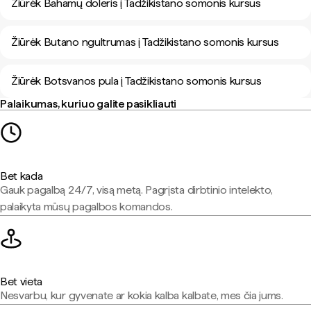
Žiūrėk Bahamų doleris į Tadžikistano somonis kursus
Žiūrėk Butano ngultrumas į Tadžikistano somonis kursus
Žiūrėk Botsvanos pula į Tadžikistano somonis kursus
Palaikumas, kuriuo galite pasikliauti
Bet kada
Gauk pagalbą 24/7, visą metą. Pagrįsta dirbtinio intelekto,
palaikyta mūsų pagalbos komandos.
Bet vieta
Nesvarbu, kur gyvenate ar kokia kalba kalbate, mes čia jums.