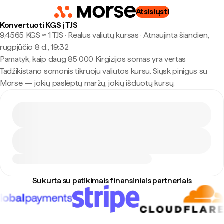
Atsisiųsti
Konvertuoti KGS į TJS
9,4565 KGS ≈ 1 TJS · Realus valiutų kursas
·
Atnaujinta šiandien,
rugpjūčio 8 d., 19:32
Pamatyk, kaip daug 85 000 Kirgizijos somas yra vertas
Tadžikistano somonis tikruoju valiutos kursu. Siųsk pinigus su
Morse — jokių paslėptų maržų, jokių išduotų kursų.
Sukurta su patikimais finansiniais partneriais