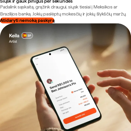
Siųsk ir gauk pinigus per sekundes
Padalink sąskaitą, grąžink draugui, siųsk tiesiai į Meksikos ar
Brazilijos banką. Jokių paslėptų mokesčių ir jokių šlykščių maržų.
Atidaryti nemoką paskyrą