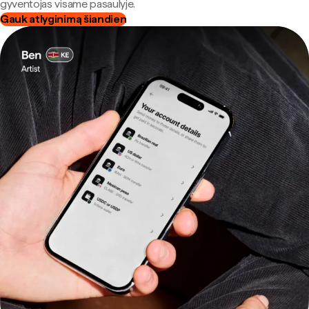
gyventojas visame pasaulyje.
Gauk atlyginimą šiandien