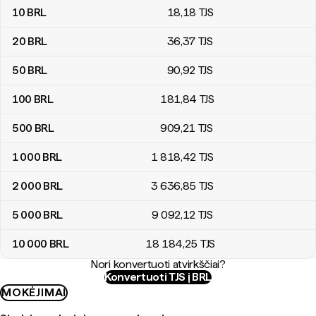
10
BRL
18
,18
TJS
20
BRL
36
,37
TJS
50
BRL
90
,92
TJS
100
BRL
181
,84
TJS
500
BRL
909
,21
TJS
1 000
BRL
1 818
,42
TJS
2 000
BRL
3 636
,85
TJS
5 000
BRL
9 092
,12
TJS
10 000
BRL
18 184
,25
TJS
Nori konvertuoti atvirkščiai?
Konvertuoti TJS į BRL
MOKĖJIMAI