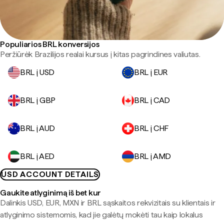
Populiarios BRL konversijos
Peržiūrėk Brazilijos realai kursus į kitas pagrindines valiutas.
BRL į USD
BRL į EUR
BRL į GBP
BRL į CAD
BRL į AUD
BRL į CHF
BRL į AED
BRL į AMD
USD ACCOUNT DETAILS
Gaukite atlyginimą iš bet kur
Dalinkis USD, EUR, MXN ir BRL sąskaitos rekvizitais su klientais ir
atlyginimo sistemomis, kad jie galėtų mokėti tau kaip lokalus