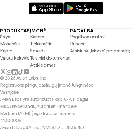
PRODUKTAS
ĮMONĖ
PAGALBA
Šalys
Karjera
Pagalbos centras
Mokesčiai
Tinklaraštis
Būsena
Kripto
Spauda
Atsisiųsk „Morse" programėlę
Valiutų keityklė
Teisiniai dokumentai
Atskleidimas
© 2026 Avian Labs, Inc
Registruota pinigų paslaugų įmonė Jungtinėse
Valstijose
Avian Labs yra autorizuota kaip CASP pagal
MiCA Nyderlandų Autoriteit Financiële
Markten (AFM) (registracijos numeris
41000005).
Avian Labs USA, Inc., NMLS ID # 2639252