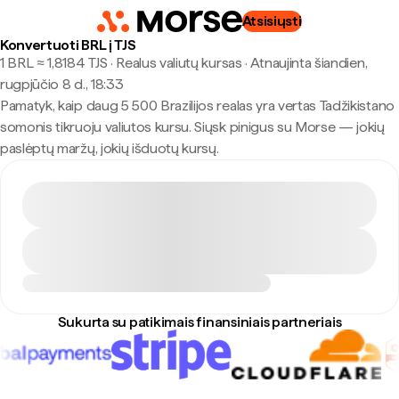
Atsisiųsti
Konvertuoti BRL į TJS
1 BRL ≈ 1,8184 TJS · Realus valiutų kursas
·
Atnaujinta šiandien,
rugpjūčio 8 d., 18:33
Pamatyk, kaip daug 5 500 Brazilijos realas yra vertas Tadžikistano
somonis tikruoju valiutos kursu. Siųsk pinigus su Morse — jokių
paslėptų maržų, jokių išduotų kursų.
Sukurta su patikimais finansiniais partneriais