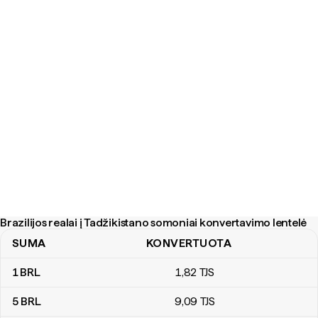
Brazilijos realai į Tadžikistano somoniai konvertavimo lentelė
SUMA
KONVERTUOTA
Brazilijos realai į Tadžikistano somoniai konvertavimo lentelė
1
BRL
1
,82
TJS
5
BRL
9
,09
TJS