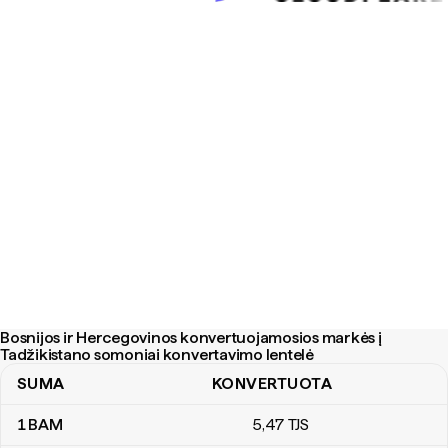
Bosnijos ir Hercegovinos konvertuojamosios markės į
Tadžikistano somoniai konvertavimo lentelė
SUMA
KONVERTUOTA
Bosnijos ir Hercegovinos konvertuojamosios markės į Tadžikista
1
BAM
5
,47
TJS