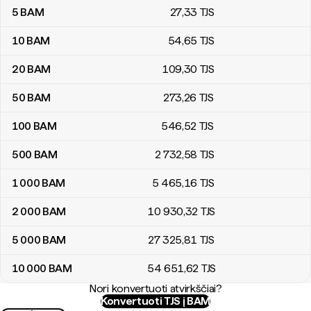
5
BAM
27
,33
TJS
10
BAM
54
,65
TJS
20
BAM
109
,30
TJS
50
BAM
273
,26
TJS
100
BAM
546
,52
TJS
500
BAM
2 732
,58
TJS
1 000
BAM
5 465
,16
TJS
2 000
BAM
10 930
,32
TJS
5 000
BAM
27 325
,81
TJS
10 000
BAM
54 651
,62
TJS
Nori konvertuoti atvirkščiai?
Konvertuoti TJS į BAM