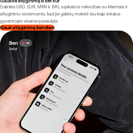
Gaukite atlyginimą iš bet kur
Dalinkis USD, EUR, MXN ir BRL sąskaitos rekvizitais su klientais ir
atlyginimo sistemomis, kad jie galėtų mokėti tau kaip lokalus
gyventojas visame pasaulyje.
Gauk atlyginimą šiandien