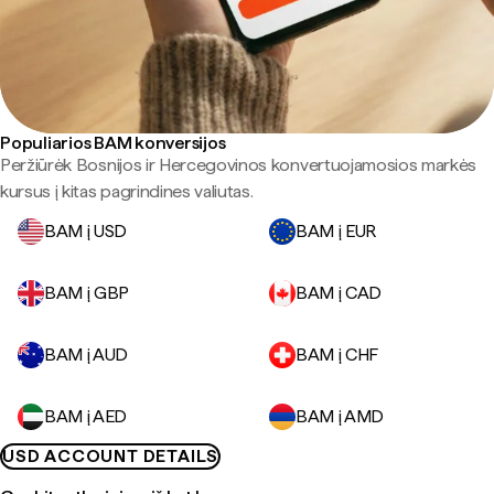
Populiarios BAM konversijos
Peržiūrėk Bosnijos ir Hercegovinos konvertuojamosios markės
kursus į kitas pagrindines valiutas.
BAM į USD
BAM į EUR
BAM į GBP
BAM į CAD
BAM į AUD
BAM į CHF
BAM į AED
BAM į AMD
USD ACCOUNT DETAILS