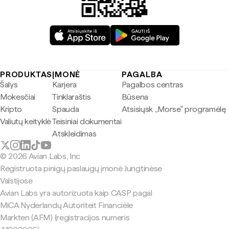
PRODUKTAS
ĮMONĖ
PAGALBA
Šalys
Karjera
Pagalbos centras
Mokesčiai
Tinklaraštis
Būsena
Kripto
Spauda
Atsisiųsk „Morse" programėlę
Valiutų keityklė
Teisiniai dokumentai
Atskleidimas
© 2026 Avian Labs, Inc
Registruota pinigų paslaugų įmonė Jungtinėse
Valstijose
Avian Labs yra autorizuota kaip CASP pagal
MiCA Nyderlandų Autoriteit Financiële
Markten (AFM) (registracijos numeris