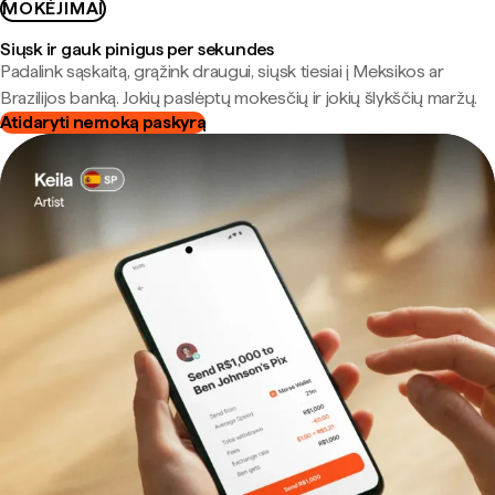
MOKĖJIMAI
Siųsk ir gauk pinigus per sekundes
Padalink sąskaitą, grąžink draugui, siųsk tiesiai į Meksikos ar
Brazilijos banką. Jokių paslėptų mokesčių ir jokių šlykščių maržų.
Atidaryti nemoką paskyrą