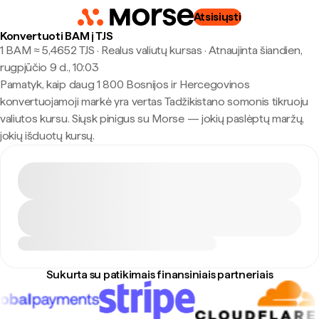
Atsisiųsti
Konvertuoti BAM į TJS
1 BAM ≈ 5,4652 TJS · Realus valiutų kursas
·
Atnaujinta šiandien,
rugpjūčio 9 d., 10:03
Pamatyk, kaip daug 1 800 Bosnijos ir Hercegovinos
konvertuojamoji markė yra vertas Tadžikistano somonis tikruoju
valiutos kursu. Siųsk pinigus su Morse — jokių paslėptų maržų,
jokių išduotų kursų.
Sukurta su patikimais finansiniais partneriais