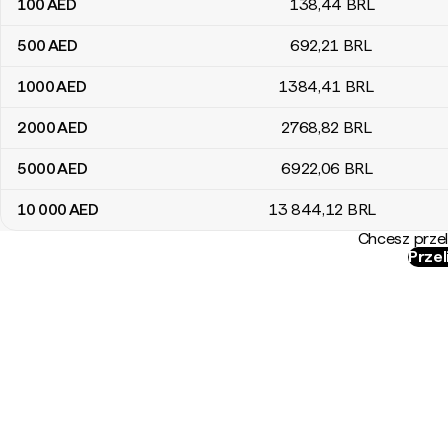
100
AED
138
,44
BRL
500
AED
692
,21
BRL
1000
AED
1384
,41
BRL
2000
AED
2768
,82
BRL
5000
AED
6922
,06
BRL
10 000
AED
13 844
,12
BRL
Chcesz przel
Przel