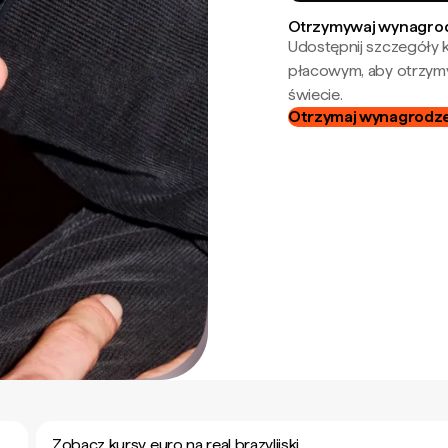
Otrzymywaj wynagrod
Udostępnij szczegóły k
płacowym, aby otrzymy
świecie.
Otrzymaj wynagrodzen
Zobacz kursy euro na real brazylijski