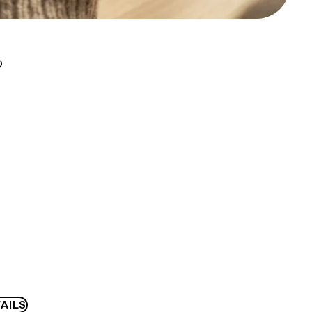
D
AILS