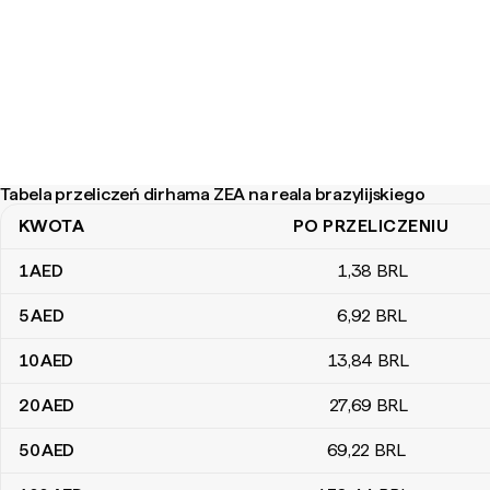
Tabela przeliczeń dirhama ZEA na reala brazylijskiego
KWOTA
PO PRZELICZENIU
Tabela przeliczeń dirhama ZEA na reala brazylijskiego
1
AED
1
,38
BRL
5
AED
6
,92
BRL
10
AED
13
,84
BRL
20
AED
27
,69
BRL
50
AED
69
,22
BRL