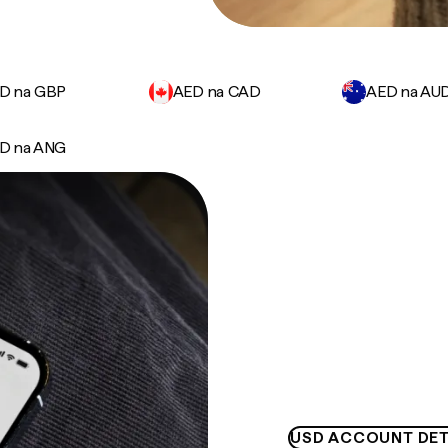
D na GBP
AED na CAD
AED na AU
D na ANG
USD ACCOUNT DET