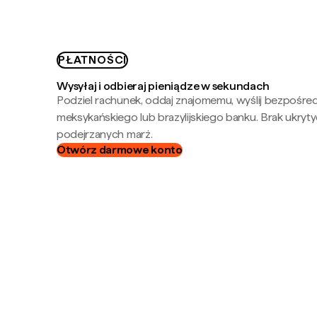
PŁATNOŚCI
Wysyłaj i odbieraj pieniądze w sekundach
Podziel rachunek, oddaj znajomemu, wyślij bezpośre
meksykańskiego lub brazylijskiego banku. Brak ukryty
podejrzanych marż.
Otwórz darmowe konto