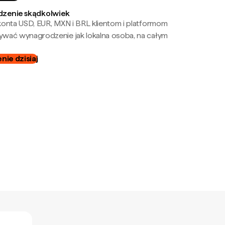
zenie skądkolwiek
onta USD, EUR, MXN i BRL klientom i platformom
wać wynagrodzenie jak lokalna osoba, na całym
ie dzisiaj