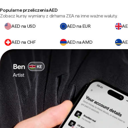
Popularne przeliczenia AED
Zobacz kursy wymiany z dirhama ZEA na inne ważne waluty.
AED na USD
AED na EUR
AE
AED na CHF
AED na AMD
AE