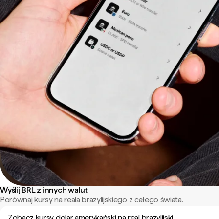
Wyślij BRL z innych walut
Porównaj kursy na reala brazylijskiego z całego świata.
Zobacz kursy dolar amerykański na real brazylijski