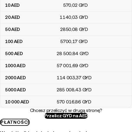
10
AED
570
,02
GYD
20
AED
1140
,03
GYD
50
AED
2850
,08
GYD
100
AED
5700
,17
GYD
500
AED
28 500
,84
GYD
1000
AED
57 001
,69
GYD
2000
AED
114 003
,37
GYD
5000
AED
285 008
,43
GYD
10 000
AED
570 016
,86
GYD
Chcesz przeliczyć w drugą stronę?
Przelicz GYD na AED
PŁATNOŚCI