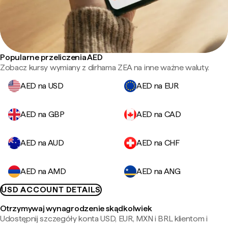
Popularne przeliczenia AED
Zobacz kursy wymiany z dirhama ZEA na inne ważne waluty.
AED na USD
AED na EUR
AED na GBP
AED na CAD
AED na AUD
AED na CHF
AED na AMD
AED na ANG
USD ACCOUNT DETAILS
Otrzymywaj wynagrodzenie skądkolwiek
Udostępnij szczegóły konta USD, EUR, MXN i BRL klientom i