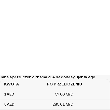
Tabela przeliczeń dirhama ZEA na dolara gujańskiego
KWOTA
PO PRZELICZENIU
Tabela przeliczeń dirhama ZEA na dolara gujańskiego
1
AED
57
,00
GYD
5
AED
285
,01
GYD