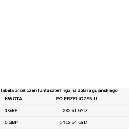
Tabela przeliczeń funta szterlinga na dolara gujańskiego
KWOTA
PO PRZELICZENIU
Tabela przeliczeń funta szterlinga na dolara gujańskiego
1
GBP
282
,51
GYD
5
GBP
1412
,54
GYD