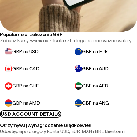
Popularne przeliczenia GBP
Zobacz kursy wymiany z funta szterlinga na inne ważne waluty.
GBP na USD
GBP na EUR
GBP na CAD
GBP na AUD
GBP na CHF
GBP na AED
GBP na AMD
GBP na ANG
USD ACCOUNT DETAILS
Otrzymywaj wynagrodzenie skądkolwiek
Udostępnij szczegóły konta USD, EUR, MXN i BRL klientom i