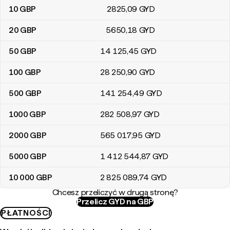
10
GBP
2825
,09
GYD
20
GBP
5650
,18
GYD
50
GBP
14 125
,45
GYD
100
GBP
28 250
,90
GYD
500
GBP
141 254
,49
GYD
1000
GBP
282 508
,97
GYD
2000
GBP
565 017
,95
GYD
5000
GBP
1 412 544
,87
GYD
10 000
GBP
2 825 089
,74
GYD
Chcesz przeliczyć w drugą stronę?
Przelicz GYD na GBP
PŁATNOŚCI