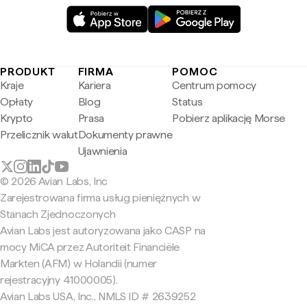
PRODUKT
FIRMA
POMOC
Kraje
Kariera
Centrum pomocy
Opłaty
Blog
Status
Krypto
Prasa
Pobierz aplikację Morse
Przelicznik walut
Dokumenty prawne
Ujawnienia
© 2026 Avian Labs, Inc
Zarejestrowana firma usług pieniężnych w
Stanach Zjednoczonych
Avian Labs jest autoryzowana jako CASP na
mocy MiCA przez Autoriteit Financiële
Markten (AFM) w Holandii (numer
rejestracyjny 41000005).
Avian Labs USA, Inc., NMLS ID # 2639252