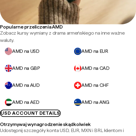
Popularne przeliczenia AMD
Zobacz kursy wymiany z drama armeńskiego na inne ważne
waluty.
AMD na USD
AMD na EUR
AMD na GBP
AMD na CAD
AMD na AUD
AMD na CHF
AMD na AED
AMD na ANG
USD ACCOUNT DETAILS
Otrzymywaj wynagrodzenie skądkolwiek
Udostępnij szczegóły konta USD, EUR, MXN i BRL klientom i