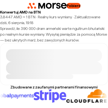
Pobierz
Konwertuj AMD na BTN
3,8447 AMD ≈ 1 BTN · Realny kurs wymiany
·
Zaktualizowane
dziś, 6 sierpnia, 19:18
Sprawdź, ile 390 000 dram armeński warte ngultrum bhutański
po realnym kursie wymiany. Wysyłaj pieniądze za pomocą Morse
— bez ukrytych marż, bez zawyżonych kursów.
Zbudowane z zaufanymi partnerami finansowymi