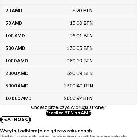
20
AMD
5
,20
BTN
50
AMD
13
,00
BTN
100
AMD
26
,01
BTN
500
AMD
130
,05
BTN
1000
AMD
260
,10
BTN
2000
AMD
520
,19
BTN
5000
AMD
1300
,49
BTN
10 000
AMD
2600
,97
BTN
Chcesz przeliczyć w drugą stronę?
Przelicz BTN na AMD
PŁATNOŚCI
Wysyłaj i odbieraj pieniądze w sekundach
Podziel rachunek, oddaj znajomemu, wyślij bezpośrednio do