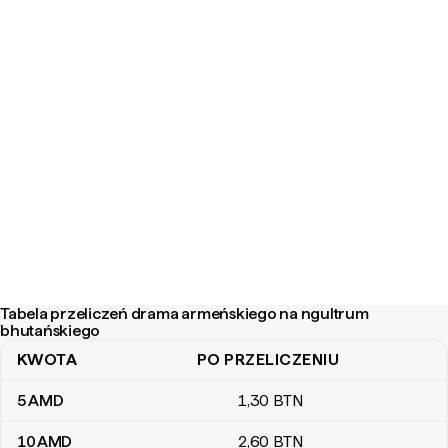
Tabela przeliczeń drama armeńskiego na ngultrum
bhutańskiego
KWOTA
PO PRZELICZENIU
Tabela przeliczeń drama armeńskiego na ngultrum bhutańskiego
5
AMD
1
,30
BTN
10
AMD
2
,60
BTN