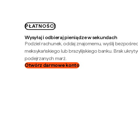
PŁATNOŚCI
Wysyłaj i odbieraj pieniądze w sekundach
Podziel rachunek, oddaj znajomemu, wyślij bezpośre
meksykańskiego lub brazylijskiego banku. Brak ukryty
podejrzanych marż.
Otwórz darmowe konto