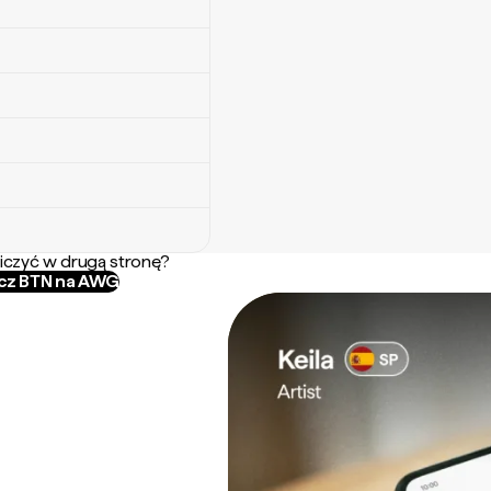
iczyć w drugą stronę?
icz BTN na AWG