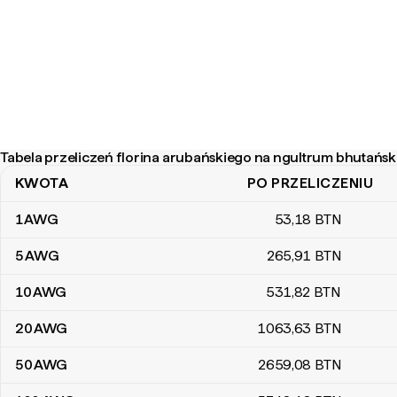
Tabela przeliczeń florina arubańskiego na ngultrum bhutańs
KWOTA
PO PRZELICZENIU
Tabela przeliczeń florina arubańskiego na ngultrum bhutańskiego
1
AWG
53
,18
BTN
5
AWG
265
,91
BTN
10
AWG
531
,82
BTN
20
AWG
1063
,63
BTN
50
AWG
2659
,08
BTN