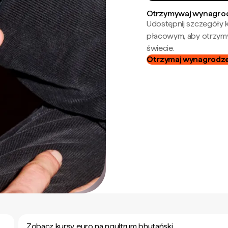
Otrzymywaj wynagrod
Udostępnij szczegóły k
płacowym, aby otrzymy
świecie.
Otrzymaj wynagrodzen
Zobacz kursy euro na ngultrum bhutański