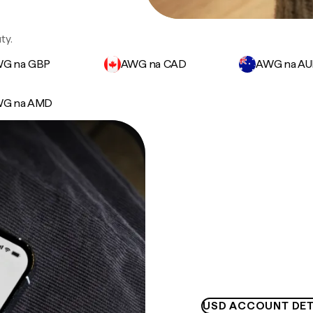
ty.
G na GBP
AWG na CAD
AWG na A
G na AMD
USD ACCOUNT DET