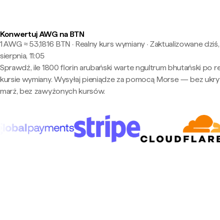
Konwertuj AWG na BTN
1 AWG ≈ 53,1816 BTN · Realny kurs wymiany
·
Zaktualizowane dziś,
sierpnia, 11:05
Sprawdź, ile 1800 florin arubański warte ngultrum bhutański po r
kursie wymiany. Wysyłaj pieniądze za pomocą Morse — bez ukry
marż, bez zawyżonych kursów.