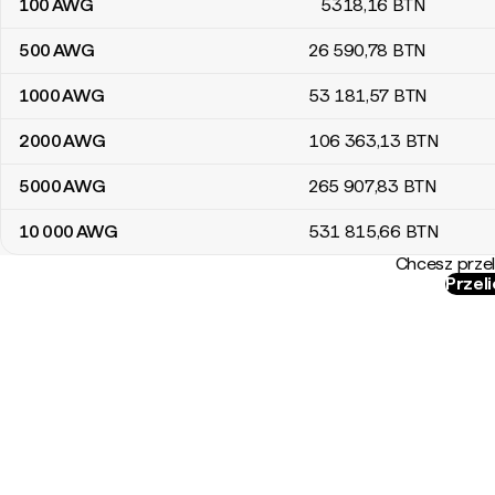
100
AWG
5318
,16
BTN
500
AWG
26 590
,78
BTN
1000
AWG
53 181
,57
BTN
2000
AWG
106 363
,13
BTN
5000
AWG
265 907
,83
BTN
10 000
AWG
531 815
,66
BTN
Chcesz przel
Przel