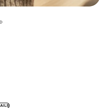
UD
AILS