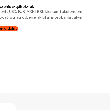
zenie skądkolwiek
onta USD, EUR, MXN i BRL klientom i platformom
wać wynagrodzenie jak lokalna osoba, na całym
ie dzisiaj