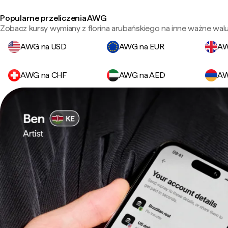
Popularne przeliczenia AWG
Zobacz kursy wymiany z florina arubańskiego na inne ważne walu
AWG na USD
AWG na EUR
AW
AWG na CHF
AWG na AED
AW