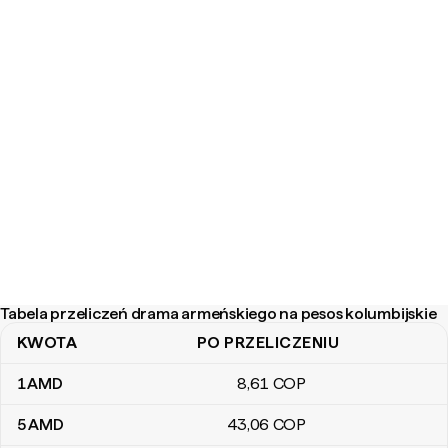
Tabela przeliczeń drama armeńskiego na pesos kolumbijskie
KWOTA
PO PRZELICZENIU
Tabela przeliczeń drama armeńskiego na pesos kolumbijskie
1
AMD
8
,61
COP
5
AMD
43
,06
COP