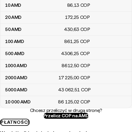
10
AMD
86
,13
COP
20
AMD
172
,25
COP
50
AMD
430
,63
COP
100
AMD
861
,25
COP
500
AMD
4306
,25
COP
1000
AMD
8612
,50
COP
2000
AMD
17 225
,00
COP
5000
AMD
43 062
,51
COP
10 000
AMD
86 125
,02
COP
Chcesz przeliczyć w drugą stronę?
Przelicz COP na AMD
PŁATNOŚCI