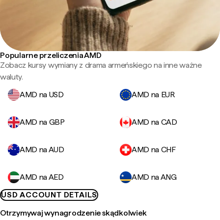
Popularne przeliczenia AMD
Zobacz kursy wymiany z drama armeńskiego na inne ważne
waluty.
AMD na USD
AMD na EUR
AMD na GBP
AMD na CAD
AMD na AUD
AMD na CHF
AMD na AED
AMD na ANG
USD ACCOUNT DETAILS
Otrzymywaj wynagrodzenie skądkolwiek