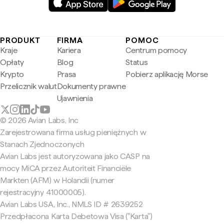
PRODUKT
FIRMA
POMOC
Kraje
Kariera
Centrum pomocy
Opłaty
Blog
Status
Krypto
Prasa
Pobierz aplikację Morse
Przelicznik walut
Dokumenty prawne
Ujawnienia
© 2026 Avian Labs, Inc
Zarejestrowana firma usług pieniężnych w
Stanach Zjednoczonych
Avian Labs jest autoryzowana jako CASP na
mocy MiCA przez Autoriteit Financiële
Markten (AFM) w Holandii (numer
rejestracyjny 41000005).
Avian Labs USA, Inc., NMLS ID # 2639252
Przedpłacona Karta Debetowa Visa ("Karta")