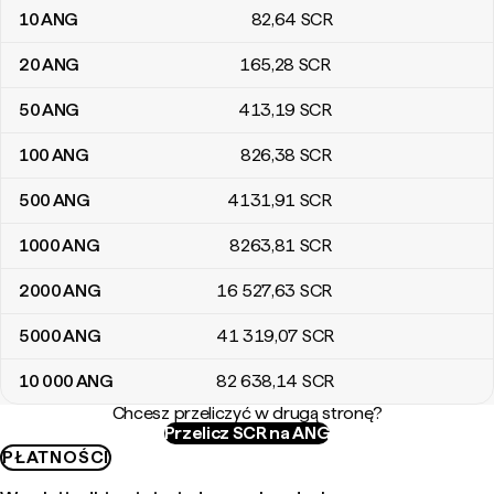
10
ANG
82
,64
SCR
20
ANG
165
,28
SCR
50
ANG
413
,19
SCR
100
ANG
826
,38
SCR
500
ANG
4131
,91
SCR
1000
ANG
8263
,81
SCR
2000
ANG
16 527
,63
SCR
5000
ANG
41 319
,07
SCR
10 000
ANG
82 638
,14
SCR
Chcesz przeliczyć w drugą stronę?
Przelicz SCR na ANG
PŁATNOŚCI