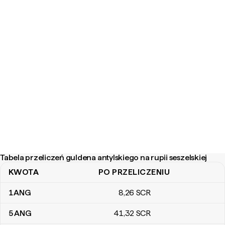
Tabela przeliczeń guldena antylskiego na rupii seszelskiej
KWOTA
PO PRZELICZENIU
Tabela przeliczeń guldena antylskiego na rupii seszelskiej
1
ANG
8
,26
SCR
5
ANG
41
,32
SCR