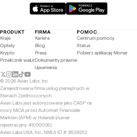
PRODUKT
FIRMA
POMOC
Kraje
Kariera
Centrum pomocy
Opłaty
Blog
Status
Krypto
Prasa
Pobierz aplikację Morse
Przelicznik walut
Dokumenty prawne
Ujawnienia
© 2026 Avian Labs, Inc
Zarejestrowana firma usług pieniężnych w
Stanach Zjednoczonych
Avian Labs jest autoryzowana jako CASP na
mocy MiCA przez Autoriteit Financiële
Markten (AFM) w Holandii (numer
rejestracyjny 41000005).
Avian Labs USA, Inc., NMLS ID # 2639252