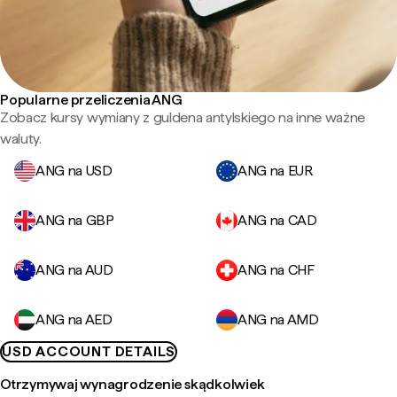
Popularne przeliczenia ANG
Zobacz kursy wymiany z guldena antylskiego na inne ważne
waluty.
ANG na USD
ANG na EUR
ANG na GBP
ANG na CAD
ANG na AUD
ANG na CHF
ANG na AED
ANG na AMD
USD ACCOUNT DETAILS
Otrzymywaj wynagrodzenie skądkolwiek