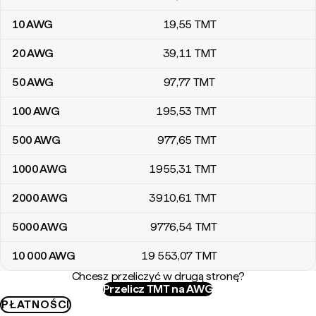
10
AWG
19
,55
TMT
20
AWG
39
,11
TMT
50
AWG
97
,77
TMT
100
AWG
195
,53
TMT
500
AWG
977
,65
TMT
1000
AWG
1955
,31
TMT
2000
AWG
3910
,61
TMT
5000
AWG
9776
,54
TMT
10 000
AWG
19 553
,07
TMT
Chcesz przeliczyć w drugą stronę?
Przelicz TMT na AWG
PŁATNOŚCI