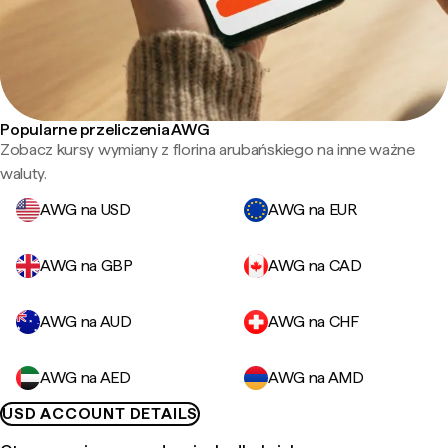
Popularne przeliczenia AWG
Zobacz kursy wymiany z florina arubańskiego na inne ważne
waluty.
AWG na USD
AWG na EUR
AWG na GBP
AWG na CAD
AWG na AUD
AWG na CHF
AWG na AED
AWG na AMD
USD ACCOUNT DETAILS