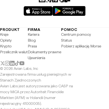
PRODUKT
FIRMA
POMOC
Kraje
Kariera
Centrum pomocy
Opłaty
Blog
Status
Krypto
Prasa
Pobierz aplikację Morse
Przelicznik walut
Dokumenty prawne
Ujawnienia
© 2026 Avian Labs, Inc
Zarejestrowana firma usług pieniężnych w
Stanach Zjednoczonych
Avian Labs jest autoryzowana jako CASP na
mocy MiCA przez Autoriteit Financiële
Markten (AFM) w Holandii (numer
rejestracyjny 41000005).