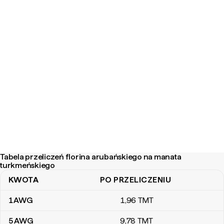
Tabela przeliczeń florina arubańskiego na manata
turkmeńskiego
KWOTA
PO PRZELICZENIU
Tabela przeliczeń florina arubańskiego na manata turkmeńskiego
1
AWG
1
,96
TMT
5
AWG
9
,78
TMT