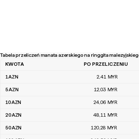
Tabela przeliczeń manata azerskiego na ringgita malezyjskieg
KWOTA
PO PRZELICZENIU
Tabela przeliczeń manata azerskiego na ringgita malezyjskiego
1
AZN
2
,41
MYR
5
AZN
12
,03
MYR
10
AZN
24
,06
MYR
20
AZN
48
,11
MYR
50
AZN
120
,28
MYR