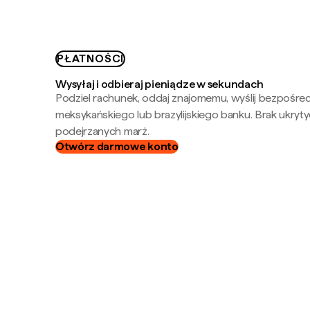
PŁATNOŚCI
Wysyłaj i odbieraj pieniądze w sekundach
Podziel rachunek, oddaj znajomemu, wyślij bezpośre
meksykańskiego lub brazylijskiego banku. Brak ukryty
podejrzanych marż.
Otwórz darmowe konto