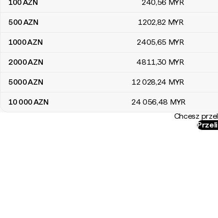
100
AZN
240
,56
MYR
500
AZN
1202
,82
MYR
1000
AZN
2405
,65
MYR
2000
AZN
4811
,30
MYR
5000
AZN
12 028
,24
MYR
10 000
AZN
24 056
,48
MYR
Chcesz przel
Przel