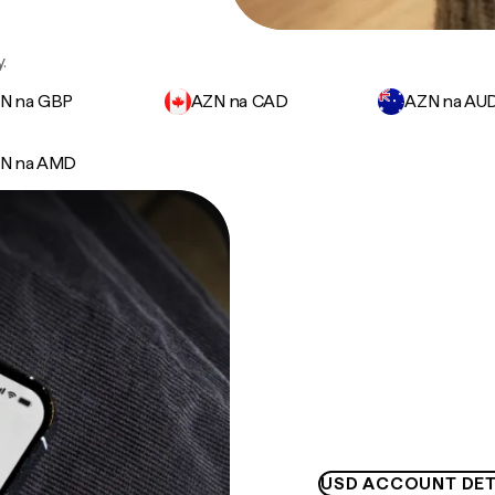
.
N na GBP
AZN na CAD
AZN na AU
N na AMD
USD ACCOUNT DET