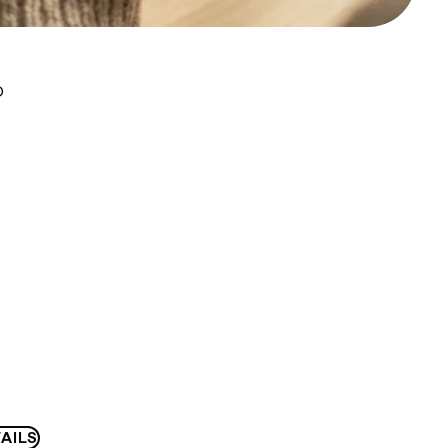
D
AILS