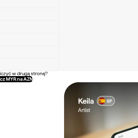
iczyć w drugą stronę?
icz MYR na AZN