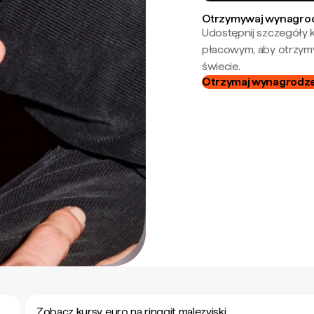
Otrzymywaj wynagrod
Udostępnij szczegóły k
płacowym, aby otrzymy
świecie.
Otrzymaj wynagrodzen
Zobacz kursy euro na ringgit malezyjski