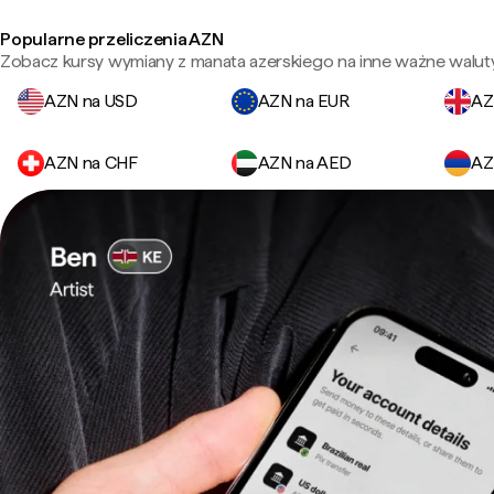
Popularne przeliczenia AZN
Zobacz kursy wymiany z manata azerskiego na inne ważne waluty
AZN na USD
AZN na EUR
AZ
AZN na CHF
AZN na AED
AZ