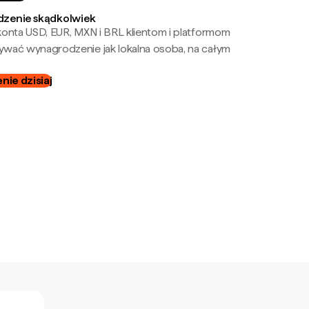
zenie skądkolwiek
onta USD, EUR, MXN i BRL klientom i platformom
wać wynagrodzenie jak lokalna osoba, na całym
ie dzisiaj