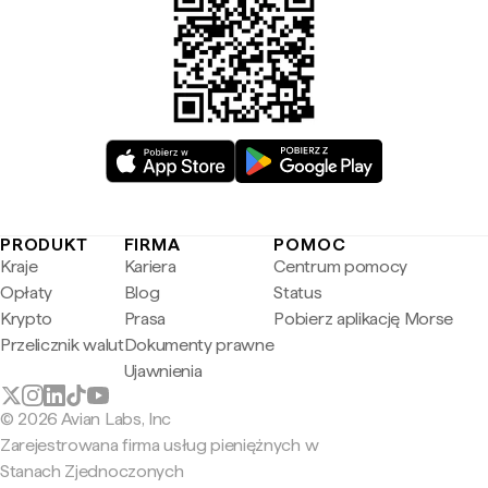
PRODUKT
FIRMA
POMOC
Kraje
Kariera
Centrum pomocy
Opłaty
Blog
Status
Krypto
Prasa
Pobierz aplikację Morse
Przelicznik walut
Dokumenty prawne
Ujawnienia
© 2026 Avian Labs, Inc
Zarejestrowana firma usług pieniężnych w
Stanach Zjednoczonych