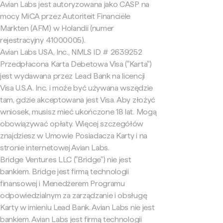
Avian Labs jest autoryzowana jako CASP na
mocy MiCA przez Autoriteit Financiële
Markten (AFM) w Holandii (numer
rejestracyjny 41000005).
Avian Labs USA, Inc., NMLS ID # 2639252
Przedpłacona Karta Debetowa Visa ("Karta")
jest wydawana przez Lead Bank na licencji
Visa U.S.A. Inc. i może być używana wszędzie
tam, gdzie akceptowana jest Visa. Aby złożyć
wniosek, musisz mieć ukończone 18 lat. Mogą
obowiązywać opłaty. Więcej szczegółów
znajdziesz w Umowie Posiadacza Karty i na
stronie internetowej Avian Labs.
Bridge Ventures LLC ("Bridge") nie jest
bankiem. Bridge jest firmą technologii
finansowej i Menedżerem Programu
odpowiedzialnym za zarządzanie i obsługę
Karty w imieniu Lead Bank. Avian Labs nie jest
bankiem. Avian Labs jest firmą technologii