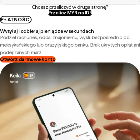
Chcesz przeliczyć w drugą stronę?
Przelicz MYR na IDR
PŁATNOŚCI
Wysyłaj i odbieraj pieniądze w sekundach
Podziel rachunek, oddaj znajomemu, wyślij bezpośrednio do
meksykańskiego lub brazylijskiego banku. Brak ukrytych opłat ani
podejrzanych marż.
Otwórz darmowe konto