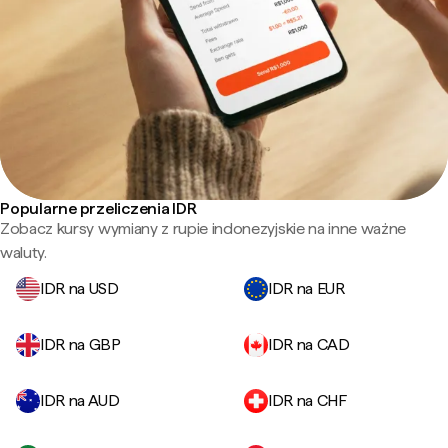
Popularne przeliczenia IDR
Zobacz kursy wymiany z rupie indonezyjskie na inne ważne
waluty.
IDR na USD
IDR na EUR
IDR na GBP
IDR na CAD
IDR na AUD
IDR na CHF