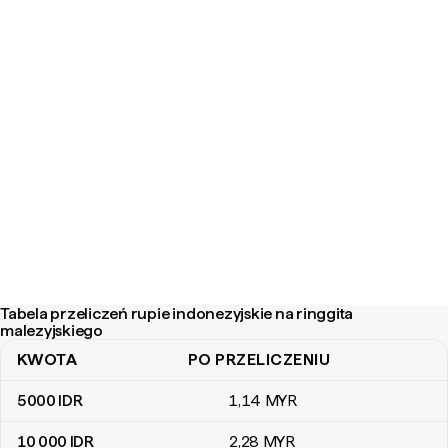
Tabela przeliczeń rupie indonezyjskie na ringgita
malezyjskiego
KWOTA
PO PRZELICZENIU
Tabela przeliczeń rupie indonezyjskie na ringgita malezyjskiego
5000
IDR
1
,14
MYR
10 000
IDR
2
,28
MYR